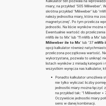
Kalkulator ten pozwala na wprowadze
miary; na przykład '505 Miliweber'. 
skrótna przykład 'Miliweber' lub 'mWb
należy jednostka miary, która ma zos
magnetycznej'. Po tym przelicza w
jednostki. Na liście wyników można
Ewentualnie wartość do przeliczen
mWb ile to Mx' lub '11 mWb a Mx' lub
Miliweber ile to Mx
' lub '37
mWb i
opcji kalkulator również natychmias
przeliczona początkowa wartość. Nie
wykorzystana, pozwala to uniknąć n
listach wyników z miriadą kategorii 
wszystkim wyręcza nas kalkulator, k
Ponadto kalkulator umożliwia
nie tylko wyliczać liczby pomię
jednostki miary można łączyć 
na przykład tak: '1 Miliweber
Oczywiście jednostki miary po
sens w danej kombinacji.