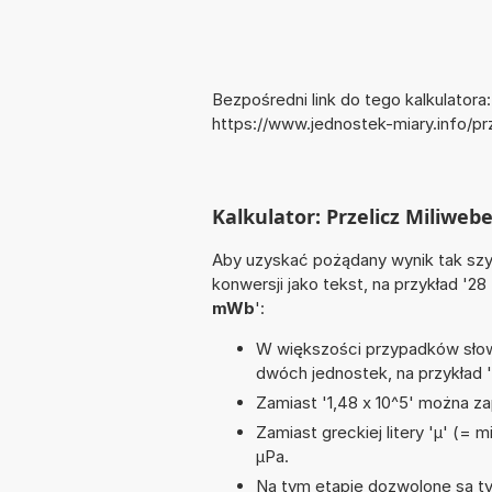
Bezpośredni link do tego kalkulatora:
https://www.jednostek-miary.info/p
Kalkulator: Przelicz Miliwe
Aby uzyskać pożądany wynik tak szyb
konwersji jako tekst, na przykład '28
mWb
':
W większości przypadków słowo
dwóch jednostek, na przykład 
Zamiast '1,48 x 10^5' można zap
Zamiast greckiej litery 'µ' (= 
µPa.
Na tym etapie dozwolone są ty