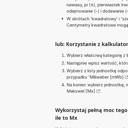
nawiasy, pi (π), pierwiastek kwa
odejmowanie (-) i dodawanie (
W skrótach 'kwadratowy' i 'sze
Centymetry kwadratowe mogą 
lub: Korzystanie z kalkulato
Wybierz właściwą kategorię z l
Następnie wpisz wartość, któr
Wybierz z listy jednostkę odpo
przypadku '
Miliweber [mWb]
Na koniec wybierz jednostkę, 
Makswel [Mx]
'.
Wykorzystaj pełną moc tego
ile to Mx