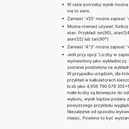
W razie potrzeby wynik można za
ma to sens.
Zamiast '√25' można zapisać 's
Można również używać funkcji m
atan. Przykład: sin(90), atan(1/
asin(1/2) lub tan(90°)
Zamiast '4^3' można zapisać '4
Jeśli przy opcji 'Liczby w zap
wyświetlony jako wykładniczy.
zostanie podzielona na wykładni
W przypadku urządzeń, dla któr
przykład w kalkulatorach kie
liczb jako 4,956 790 078 35E+
małe liczby są łatwiejsze do o
wyboru, wynik będzie podany 
powyższego przykładu wygląda
Niezależnie od sposobu wyświe
miejsc. Powinno to być wystarc