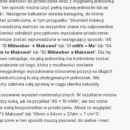
nie wartości do przeliczenia wraz z oryginalną jednostką
W ten sposób można użyć pełną nazwę jednostki lub jej
'. Następnie kalkulator określa kategorię, do której
tać przeliczona, w tym przypadku 'Strumień indukcji
prowadzoną wartość na wszystkie znane mu odpowiednie
 również odnaleźć początkowo wyszukane przeliczenie.
ia może zostać wprowadzona w następujący sposób: '46
 '19
Miliweber -> Makswel
' lub '91
mWb = Mx
' lub '64
le to Makswel
' lub '82
Miliweber a Makswel
'. Dla tej
towo odnajduje, na jaką jednostkę ma konkretnie zostać
zależnie od tego, która z możliwości zostanie
iewygodnego wyszukiwania stosownej pozycji na długich
i nieskończoną liczbą obsługiwanych jednostek. We
tóry załatwia całą sprawę w ciągu ułamka sekundy.
 stosowanie wyrażeń matematycznych. W rezultacie można
dzy sobą, jak na przykład '46 * 19 mWb', ale też różne
ze sobą bezpośrednio w przeliczeniu. Może to wyglądać
 + 73 Makswel' lub '91mm x 64cm x 37dm = ? cm^3'.
łączone w ten sposób muszą pasować do siebie i mieć