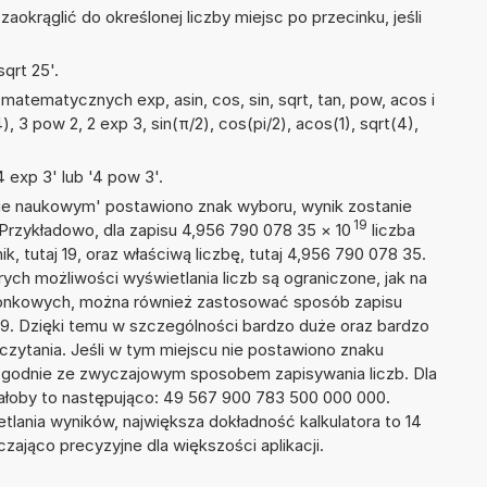
okrąglić do określonej liczby miejsc po przecinku, jeśli
qrt 25'.
atematycznych exp, asin, cos, sin, sqrt, tan, pow, acos i
4), 3 pow 2, 2 exp 3, sin(π/2), cos(pi/2), acos(1), sqrt(4),
 exp 3' lub '4 pow 3'.
isie naukowym' postawiono znak wyboru, wynik zostanie
19
 Przykładowo, dla zapisu 4,956 790 078 35
×
10
liczba
k, tutaj 19, oraz właściwą liczbę, tutaj 4,956 790 078 35.
ych możliwości wyświetlania liczb są ograniczone, jak na
szonkowych, można również zastosować sposób zapisu
19. Dzięki temu w szczególności bardzo duże oraz bardzo
dczytania. Jeśli w tym miejscu nie postawiono znaku
zgodnie ze zwyczajowym sposobem zapisywania liczb. Dla
łoby to następująco: 49 567 900 783 500 000 000.
tlania wyników, największa dokładność kalkulatora to 14
zająco precyzyjne dla większości aplikacji.