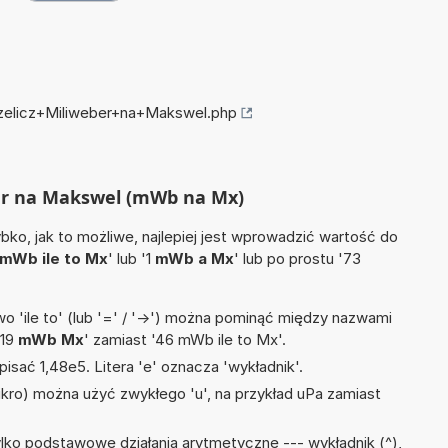
rzelicz+Miliweber+na+Makswel.php
ber na Makswel (mWb na Mx)
ko, jak to możliwe, najlepiej jest wprowadzić wartość do
mWb ile to Mx
' lub '1
mWb a Mx
' lub po prostu '73
 'ile to' (lub '=' / '->') można pominąć między nazwami
'19
mWb Mx
' zamiast '46 mWb ile to Mx'.
isać 1,48e5. Litera 'e' oznacza 'wykładnik'.
mikro) można użyć zwykłego 'u', na przykład uPa zamiast
lko podstawowe działania arytmetyczne --- wykładnik (^),