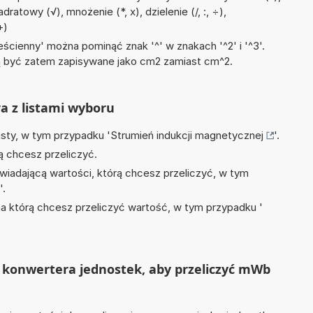
dratowy (√), mnożenie (*, x), dzielenie (/, :, ÷),
+)
ścienny' można pominąć znak '^' w znakach '^2' i '^3'.
być zatem zapisywane jako cm2 zamiast cm^2.
ra z listami wyboru
isty, w tym przypadku '
Strumień indukcji magnetycznej
'.
ą chcesz przeliczyć.
wiadającą wartości, którą chcesz przeliczyć, w tym
'.
na którą chcesz przeliczyć wartość, w tym przypadku '
 konwertera jednostek, aby przeliczyć mWb