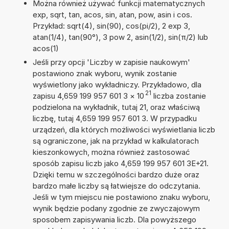
Można również używać funkcji matematycznych
exp, sqrt, tan, acos, sin, atan, pow, asin i cos.
Przykład: sqrt(4), sin(90), cos(pi/2), 2 exp 3,
atan(1/4), tan(90°), 3 pow 2, asin(1/2), sin(π/2) lub
acos(1)
Jeśli przy opcji 'Liczby w zapisie naukowym'
postawiono znak wyboru, wynik zostanie
wyświetlony jako wykładniczy. Przykładowo, dla
21
zapisu 4,659 199 957 601 3
×
10
liczba zostanie
podzielona na wykładnik, tutaj 21, oraz właściwą
liczbę, tutaj 4,659 199 957 601 3. W przypadku
urządzeń, dla których możliwości wyświetlania liczb
są ograniczone, jak na przykład w kalkulatorach
kieszonkowych, można również zastosować
sposób zapisu liczb jako 4,659 199 957 601 3E+21.
Dzięki temu w szczególności bardzo duże oraz
bardzo małe liczby są łatwiejsze do odczytania.
Jeśli w tym miejscu nie postawiono znaku wyboru,
wynik będzie podany zgodnie ze zwyczajowym
sposobem zapisywania liczb. Dla powyższego