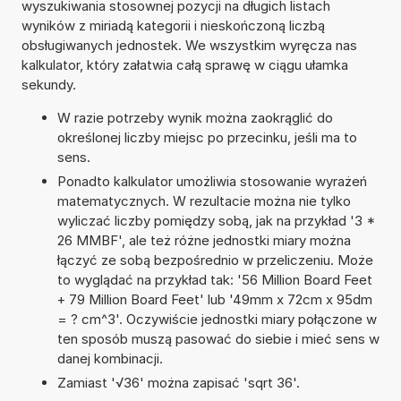
wyszukiwania stosownej pozycji na długich listach
wyników z miriadą kategorii i nieskończoną liczbą
obsługiwanych jednostek. We wszystkim wyręcza nas
kalkulator, który załatwia całą sprawę w ciągu ułamka
sekundy.
W razie potrzeby wynik można zaokrąglić do
określonej liczby miejsc po przecinku, jeśli ma to
sens.
Ponadto kalkulator umożliwia stosowanie wyrażeń
matematycznych. W rezultacie można nie tylko
wyliczać liczby pomiędzy sobą, jak na przykład '3 *
26 MMBF', ale też różne jednostki miary można
łączyć ze sobą bezpośrednio w przeliczeniu. Może
to wyglądać na przykład tak: '56 Million Board Feet
+ 79 Million Board Feet' lub '49mm x 72cm x 95dm
= ? cm^3'. Oczywiście jednostki miary połączone w
ten sposób muszą pasować do siebie i mieć sens w
danej kombinacji.
Zamiast '√36' można zapisać 'sqrt 36'.