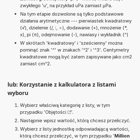
zwykłego 'u', na przykład uPa zamiast µPa.
Na tym etapie dozwolone są tylko podstawowe
działania arytmetyczne --- pierwiastek kwadratowy
(√), dzielenie (/, :, ÷), dodawanie (+), mnożenie (*,
x), pi (π), odejmowanie (-), nawiasy i wykładnik (^)
W skrótach 'kwadratowy' i 'sześcienny' można
pominąć znak '^' w znakach '^2' i '^3'. Centymetry
kwadratowe mogą być zatem zapisywane jako cm2
zamiast cm^2.
lub: Korzystanie z kalkulatora z listami
wyboru
Wybierz właściwą kategorię z listy, w tym
przypadku '
Objętości
'.
Następnie wpisz wartość, którą chcesz przeliczyć.
Wybierz z listy jednostkę odpowiadającą wartości,
którą chcesz przeliczyć, w tym przypadku '
Million