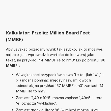
Kalkulator: Przelicz Million Board Feet
(MMBF)
Aby uzyskać pożądany wynik tak szybko, jak to możliwe,
najlepiej jest wprowadzić wartość do konwersji jako
tekst, na przykład '44 MMBF ile to nm3' lub po prostu '90
MMBF
':
W większości przypadków słowo 'ile to' (lub '=' / '-
>') można pominąć między nazwami dwóch
jednostek, na przykład '37 MMBF nm3' zamiast '14
MMBF ile to nm3'.
Zamiast '1,49 x 10^5' można zapisać 1,49e5. Litera
'e' oznacza 'wykładnik'.
Zamiast greckiej litery 'µ' (= mikro) można użyć