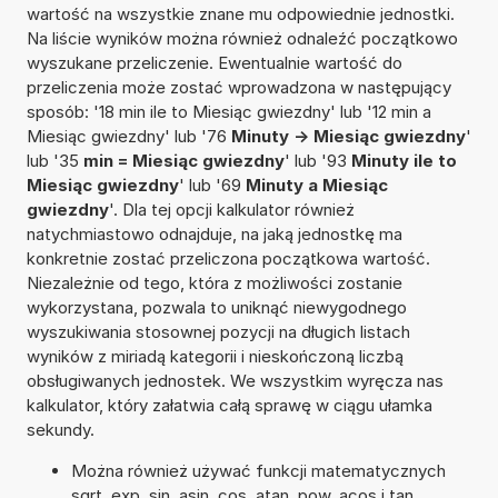
wartość na wszystkie znane mu odpowiednie jednostki.
Na liście wyników można również odnaleźć początkowo
wyszukane przeliczenie. Ewentualnie wartość do
przeliczenia może zostać wprowadzona w następujący
sposób: '18 min ile to Miesiąc gwiezdny' lub '12 min a
Miesiąc gwiezdny' lub '76
Minuty -> Miesiąc gwiezdny
'
lub '35
min = Miesiąc gwiezdny
' lub '93
Minuty ile to
Miesiąc gwiezdny
' lub '69
Minuty a Miesiąc
gwiezdny
'. Dla tej opcji kalkulator również
natychmiastowo odnajduje, na jaką jednostkę ma
konkretnie zostać przeliczona początkowa wartość.
Niezależnie od tego, która z możliwości zostanie
wykorzystana, pozwala to uniknąć niewygodnego
wyszukiwania stosownej pozycji na długich listach
wyników z miriadą kategorii i nieskończoną liczbą
obsługiwanych jednostek. We wszystkim wyręcza nas
kalkulator, który załatwia całą sprawę w ciągu ułamka
sekundy.
Można również używać funkcji matematycznych
sqrt, exp, sin, asin, cos, atan, pow, acos i tan.