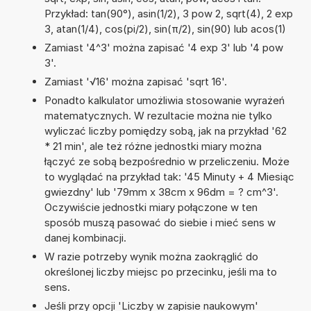
Przykład: tan(90°), asin(1/2), 3 pow 2, sqrt(4), 2 exp
3, atan(1/4), cos(pi/2), sin(π/2), sin(90) lub acos(1)
Zamiast '4^3' można zapisać '4 exp 3' lub '4 pow
3'.
Zamiast '√16' można zapisać 'sqrt 16'.
Ponadto kalkulator umożliwia stosowanie wyrażeń
matematycznych. W rezultacie można nie tylko
wyliczać liczby pomiędzy sobą, jak na przykład '62
* 21 min', ale też różne jednostki miary można
łączyć ze sobą bezpośrednio w przeliczeniu. Może
to wyglądać na przykład tak: '45 Minuty + 4 Miesiąc
gwiezdny' lub '79mm x 38cm x 96dm = ? cm^3'.
Oczywiście jednostki miary połączone w ten
sposób muszą pasować do siebie i mieć sens w
danej kombinacji.
W razie potrzeby wynik można zaokrąglić do
określonej liczby miejsc po przecinku, jeśli ma to
sens.
Jeśli przy opcji 'Liczby w zapisie naukowym'