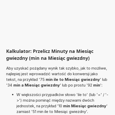
Kalkulator: Przelicz Minuty na Miesiąc
gwiezdny (min na Miesiąc gwiezdny)
Aby uzyskać pożądany wynik tak szybko, jak to możliwe,
najlepiej jest wprowadzić wartość do konwersji jako
tekst, na przykład '75
min ile to Miesiąc gwiezdny
' lub
'34
min a Miesiąc gwiezdny
' lub po prostu '92
min
':
W większości przypadków słowo 'ile to' (lub '=' / '-
>') można pominąć między nazwami dwóch
jednostek, na przykład '10
min Miesiąc gwiezdny
'
zamiast '51 min ile to Miesiąc gwiezdny'.