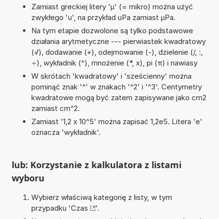
Zamiast greckiej litery 'µ' (= mikro) można użyć
zwykłego 'u', na przykład uPa zamiast µPa.
Na tym etapie dozwolone są tylko podstawowe
działania arytmetyczne --- pierwiastek kwadratowy
(√), dodawanie (+), odejmowanie (-), dzielenie (/, :,
÷), wykładnik (^), mnożenie (*, x), pi (π) i nawiasy
W skrótach 'kwadratowy' i 'sześcienny' można
pominąć znak '^' w znakach '^2' i '^3'. Centymetry
kwadratowe mogą być zatem zapisywane jako cm2
zamiast cm^2.
Zamiast '1,2 x 10^5' można zapisać 1,2e5. Litera 'e'
oznacza 'wykładnik'.
lub: Korzystanie z kalkulatora z listami
wyboru
Wybierz właściwą kategorię z listy, w tym
przypadku '
Czas
'.