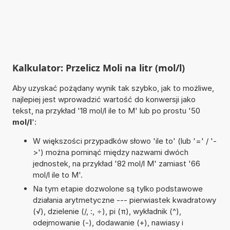
Kalkulator: Przelicz Moli na litr (mol/l)
Aby uzyskać pożądany wynik tak szybko, jak to możliwe,
najlepiej jest wprowadzić wartość do konwersji jako
tekst, na przykład '18 mol/l ile to M' lub po prostu '50
mol/l
':
W większości przypadków słowo 'ile to' (lub '=' / '-
>') można pominąć między nazwami dwóch
jednostek, na przykład '82 mol/l M' zamiast '66
mol/l ile to M'.
Na tym etapie dozwolone są tylko podstawowe
działania arytmetyczne --- pierwiastek kwadratowy
(√), dzielenie (/, :, ÷), pi (π), wykładnik (^),
odejmowanie (-), dodawanie (+), nawiasy i