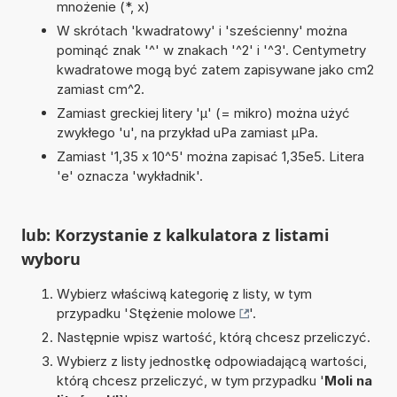
mnożenie (*, x)
W skrótach 'kwadratowy' i 'sześcienny' można
pominąć znak '^' w znakach '^2' i '^3'. Centymetry
kwadratowe mogą być zatem zapisywane jako cm2
zamiast cm^2.
Zamiast greckiej litery 'µ' (= mikro) można użyć
zwykłego 'u', na przykład uPa zamiast µPa.
Zamiast '1,35 x 10^5' można zapisać 1,35e5. Litera
'e' oznacza 'wykładnik'.
lub: Korzystanie z kalkulatora z listami
wyboru
Wybierz właściwą kategorię z listy, w tym
przypadku '
Stężenie molowe
'.
Następnie wpisz wartość, którą chcesz przeliczyć.
Wybierz z listy jednostkę odpowiadającą wartości,
którą chcesz przeliczyć, w tym przypadku '
Moli na