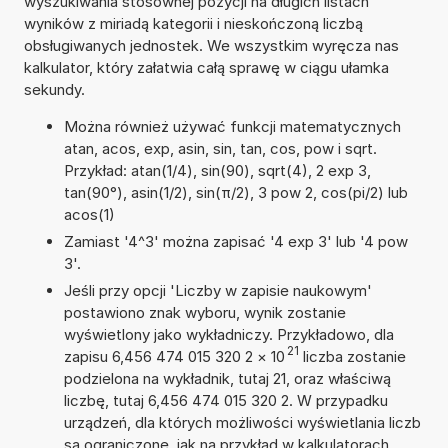
wyszukiwania stosownej pozycji na długich listach
wyników z miriadą kategorii i nieskończoną liczbą
obsługiwanych jednostek. We wszystkim wyręcza nas
kalkulator, który załatwia całą sprawę w ciągu ułamka
sekundy.
Można również używać funkcji matematycznych
atan, acos, exp, asin, sin, tan, cos, pow i sqrt.
Przykład: atan(1/4), sin(90), sqrt(4), 2 exp 3,
tan(90°), asin(1/2), sin(π/2), 3 pow 2, cos(pi/2) lub
acos(1)
Zamiast '4^3' można zapisać '4 exp 3' lub '4 pow
3'.
Jeśli przy opcji 'Liczby w zapisie naukowym'
postawiono znak wyboru, wynik zostanie
wyświetlony jako wykładniczy. Przykładowo, dla
21
zapisu 6,456 474 015 320 2
×
10
liczba zostanie
podzielona na wykładnik, tutaj 21, oraz właściwą
liczbę, tutaj 6,456 474 015 320 2. W przypadku
urządzeń, dla których możliwości wyświetlania liczb
są ograniczone, jak na przykład w kalkulatorach