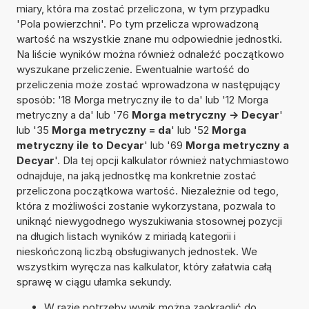
miary, która ma zostać przeliczona, w tym przypadku
'Pola powierzchni'. Po tym przelicza wprowadzoną
wartość na wszystkie znane mu odpowiednie jednostki.
Na liście wyników można również odnaleźć początkowo
wyszukane przeliczenie. Ewentualnie wartość do
przeliczenia może zostać wprowadzona w następujący
sposób: '18 Morga metryczny ile to da' lub '12 Morga
metryczny a da' lub '76
Morga metryczny -> Decyar
'
lub '35
Morga metryczny = da
' lub '52
Morga
metryczny ile to Decyar
' lub '69
Morga metryczny a
Decyar
'. Dla tej opcji kalkulator również natychmiastowo
odnajduje, na jaką jednostkę ma konkretnie zostać
przeliczona początkowa wartość. Niezależnie od tego,
która z możliwości zostanie wykorzystana, pozwala to
uniknąć niewygodnego wyszukiwania stosownej pozycji
na długich listach wyników z miriadą kategorii i
nieskończoną liczbą obsługiwanych jednostek. We
wszystkim wyręcza nas kalkulator, który załatwia całą
sprawę w ciągu ułamka sekundy.
W razie potrzeby wynik można zaokrąglić do