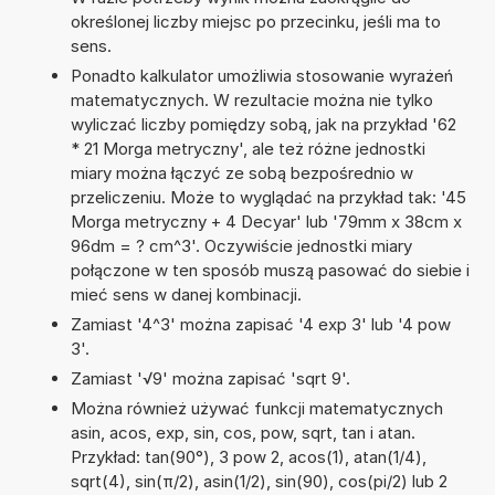
określonej liczby miejsc po przecinku, jeśli ma to
sens.
Ponadto kalkulator umożliwia stosowanie wyrażeń
matematycznych. W rezultacie można nie tylko
wyliczać liczby pomiędzy sobą, jak na przykład '62
* 21 Morga metryczny', ale też różne jednostki
miary można łączyć ze sobą bezpośrednio w
przeliczeniu. Może to wyglądać na przykład tak: '45
Morga metryczny + 4 Decyar' lub '79mm x 38cm x
96dm = ? cm^3'. Oczywiście jednostki miary
połączone w ten sposób muszą pasować do siebie i
mieć sens w danej kombinacji.
Zamiast '4^3' można zapisać '4 exp 3' lub '4 pow
3'.
Zamiast '√9' można zapisać 'sqrt 9'.
Można również używać funkcji matematycznych
asin, acos, exp, sin, cos, pow, sqrt, tan i atan.
Przykład: tan(90°), 3 pow 2, acos(1), atan(1/4),
sqrt(4), sin(π/2), asin(1/2), sin(90), cos(pi/2) lub 2