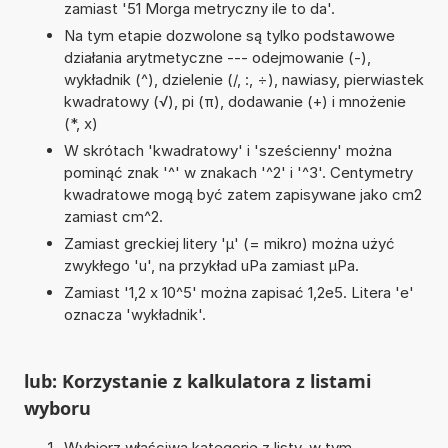
zamiast '51 Morga metryczny ile to da'.
Na tym etapie dozwolone są tylko podstawowe
działania arytmetyczne --- odejmowanie (-),
wykładnik (^), dzielenie (/, :, ÷), nawiasy, pierwiastek
kwadratowy (√), pi (π), dodawanie (+) i mnożenie
(*, x)
W skrótach 'kwadratowy' i 'sześcienny' można
pominąć znak '^' w znakach '^2' i '^3'. Centymetry
kwadratowe mogą być zatem zapisywane jako cm2
zamiast cm^2.
Zamiast greckiej litery 'µ' (= mikro) można użyć
zwykłego 'u', na przykład uPa zamiast µPa.
Zamiast '1,2 x 10^5' można zapisać 1,2e5. Litera 'e'
oznacza 'wykładnik'.
lub: Korzystanie z kalkulatora z listami
wyboru
Wybierz właściwą kategorię z listy, w tym