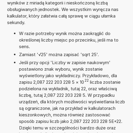
wyników z miriadą kategorii i nieskończoną liczbą
obsługiwanych jednostek. We wszystkim wyręcza nas
kalkulator, który załatwia całą sprawę w ciągu ułamka
sekundy.
W razie potrzeby wynik można zaokrąglić do
określonej liczby miejsc po przecinku, jeśli ma to
sens.
Zamiast '√25' można zapisać 'sqrt 25'.
Jeśli przy opcji 'Liczby w zapisie naukowym'
postawiono znak wyboru, wynik zostanie
wyświetlony jako wykładniczy. Przykładowo, dla
22
zapisu 2,087 222 203 228 5
×
10
liczba zostanie
podzielona na wykładnik, tutaj 22, oraz właściwą
liczbę, tutaj 2,087 222 203 228 5. W przypadku
urządzeń, dla których możliwości wyświetlania liczb
są ograniczone, jak na przykład w kalkulatorach
kieszonkowych, można również zastosować
sposób zapisu liczb jako 2,087 222 203 228 5E+22.
Dzięki temu w szczególności bardzo duże oraz