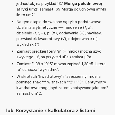
jednostek, na przykład '37
Morga południowej
afryki um2
' zamiast '69 Morga południowej afryki
ile to um2'.
Na tym etapie dozwolone są tylko podstawowe
działania arytmetyczne --- mnożenie (*, x),
dzielenie (/, :, ÷), pi (π), dodawanie (+), nawiasy,
pierwiastek kwadratowy (√), odejmowanie (-) i
wykładnik (^)
Zamiast greckiej litery 'µ' (= mikro) można użyć
zwykłego 'u', na przykład uPa zamiast µPa.
Zamiast '1,38 x 10^5' można zapisać 1,38e5. Litera
'e' oznacza 'wykładnik'.
W skrótach 'kwadratowy' i 'sześcienny' można
pominąć znak '^' w znakach '^2' i '^3'. Centymetry
kwadratowe mogą być zatem zapisywane jako cm2
zamiast cm^2.
lub: Korzystanie z kalkulatora z listami