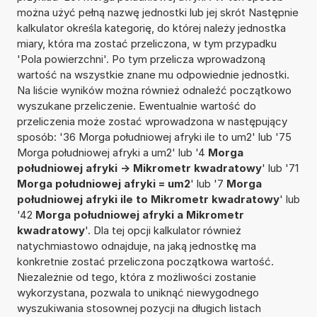
można użyć pełną nazwę jednostki lub jej skrót Następnie
kalkulator określa kategorię, do której należy jednostka
miary, która ma zostać przeliczona, w tym przypadku
'Pola powierzchni'. Po tym przelicza wprowadzoną
wartość na wszystkie znane mu odpowiednie jednostki.
Na liście wyników można również odnaleźć początkowo
wyszukane przeliczenie. Ewentualnie wartość do
przeliczenia może zostać wprowadzona w następujący
sposób: '36 Morga południowej afryki ile to um2' lub '75
Morga południowej afryki a um2' lub '4
Morga
południowej afryki -> Mikrometr kwadratowy
' lub '71
Morga południowej afryki = um2
' lub '7
Morga
południowej afryki ile to Mikrometr kwadratowy
' lub
'42
Morga południowej afryki a Mikrometr
kwadratowy
'. Dla tej opcji kalkulator również
natychmiastowo odnajduje, na jaką jednostkę ma
konkretnie zostać przeliczona początkowa wartość.
Niezależnie od tego, która z możliwości zostanie
wykorzystana, pozwala to uniknąć niewygodnego
wyszukiwania stosownej pozycji na długich listach