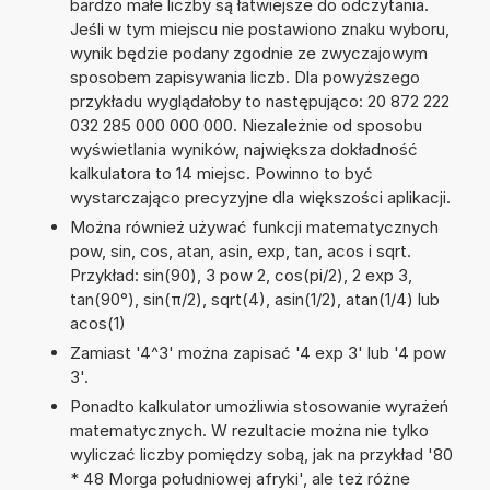
bardzo małe liczby są łatwiejsze do odczytania.
Jeśli w tym miejscu nie postawiono znaku wyboru,
wynik będzie podany zgodnie ze zwyczajowym
sposobem zapisywania liczb. Dla powyższego
przykładu wyglądałoby to następująco: 20 872 222
032 285 000 000 000. Niezależnie od sposobu
wyświetlania wyników, największa dokładność
kalkulatora to 14 miejsc. Powinno to być
wystarczająco precyzyjne dla większości aplikacji.
Można również używać funkcji matematycznych
pow, sin, cos, atan, asin, exp, tan, acos i sqrt.
Przykład: sin(90), 3 pow 2, cos(pi/2), 2 exp 3,
tan(90°), sin(π/2), sqrt(4), asin(1/2), atan(1/4) lub
acos(1)
Zamiast '4^3' można zapisać '4 exp 3' lub '4 pow
3'.
Ponadto kalkulator umożliwia stosowanie wyrażeń
matematycznych. W rezultacie można nie tylko
wyliczać liczby pomiędzy sobą, jak na przykład '80
* 48 Morga południowej afryki', ale też różne