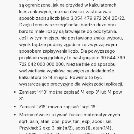
są ograniczone, jak na przykład w kalkulatorach
kieszonkowych, można również zastosować
sposób zapisu liczb jako 3,054 479 972 204 2E+22.
Dzięki temu w szczególności bardzo duże oraz
bardzo małe liczby są łatwiejsze do odczytania.
Jeśli w tym miejscu nie postawiono znaku wyboru,
wynik będzie podany zgodnie ze zwyczajowym
sposobem zapisywania liczb. Dla powyższego
przykładu wyglądałoby to następująco: 30 544 799
722 042 000 000 000. Niezależnie od sposobu
wyświetlania wyników, największa dokładność
kalkulatora to 14 miejsc. Powinno to być
wystarczająco precyzyjne dla większości aplikacji.
Zamiast '4^3' można zapisać '4 exp 3' lub '4 pow
3'.
Zamiast '√16' można zapisać 'sqrt 16'.
Można również używać funkcji matematycznych
sqrt, asin, atan, cos, pow, tan, exp, acos i sin.
Przykład: 2 exp 3, sin(π/2), acos(1), atan(1/4),