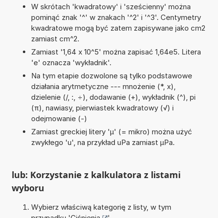
W skrótach 'kwadratowy' i 'sześcienny' można
pominąć znak '^' w znakach '^2' i '^3'. Centymetry
kwadratowe mogą być zatem zapisywane jako cm2
zamiast cm^2.
Zamiast '1,64 x 10^5' można zapisać 1,64e5. Litera
'e' oznacza 'wykładnik'.
Na tym etapie dozwolone są tylko podstawowe
działania arytmetyczne --- mnożenie (*, x),
dzielenie (/, :, ÷), dodawanie (+), wykładnik (^), pi
(π), nawiasy, pierwiastek kwadratowy (√) i
odejmowanie (-)
Zamiast greckiej litery 'µ' (= mikro) można użyć
zwykłego 'u', na przykład uPa zamiast µPa.
lub: Korzystanie z kalkulatora z listami
wyboru
Wybierz właściwą kategorię z listy, w tym
przypadku '
Ciśnienia
'.