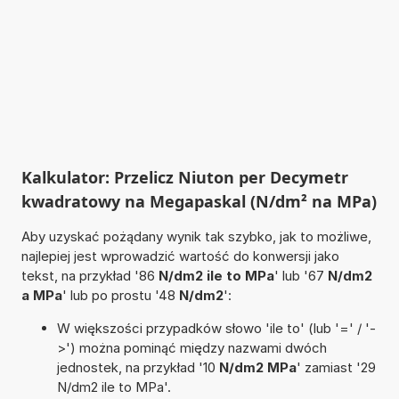
Kalkulator: Przelicz Niuton per Decymetr
kwadratowy na Megapaskal (N/dm² na MPa)
Aby uzyskać pożądany wynik tak szybko, jak to możliwe,
najlepiej jest wprowadzić wartość do konwersji jako
tekst, na przykład '86
N/dm2 ile to MPa
' lub '67
N/dm2
a MPa
' lub po prostu '48
N/dm2
':
W większości przypadków słowo 'ile to' (lub '=' / '-
>') można pominąć między nazwami dwóch
jednostek, na przykład '10
N/dm2 MPa
' zamiast '29
N/dm2 ile to MPa'.