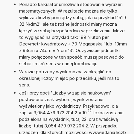
Ponadto kalkulator umożliwia stosowanie wyrażeń
matematycznych. W rezultacie można nie tylko
wyliczać liczby pomiędzy sobą, jak na przykład '51 *
32 N/dm2', ale też różne jednostki miary można
łączyć ze sobą bezpośrednio w przeliczeniu. Może
to wyglądać na przykład tak: '89 Niuton per
Decymetr kwadratowy + 70 Megapaskal' lub '13mm
x 93cm x 74dm = ? cm^3'. Oczywiście jednostki
miary połączone w ten sposób muszą pasować do
siebie i mieć sens w danej kombinacji.
W razie potrzeby wynik można zaokrąglić do
określonej liczby miejsc po przecinku, jeśli ma to
sens.
Jeśli przy opcji 'Liczby w zapisie naukowym'
postawiono znak wyboru, wynik zostanie
wyświetlony jako wykładniczy. Przykładowo, dla
22
zapisu 3,054 479 972 204 2
×
10
liczba zostanie
podzielona na wykładnik, tutaj 22, oraz właściwą
liczbę, tutaj 3,054 479 972 204 2. W przypadku
urządzeń, dla których możliwości wyświetlania liczb