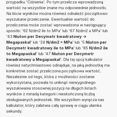
przypadku 'Ciśnienia'. Po tym przelicza wprowadzoną
wartość na wszystkie znane mu odpowiednie jednostki.
Na liście wyników można również odnaleźć początkowo
wyszukane przeliczenie. Ewentualnie wartość do
przeliczenia może zostać wprowadzona w następujący
sposób: '62 N/dm2 ile to MPa' lub '67 N/dm2 a MPa' lub
'43
Niuton per Decymetr kwadratowy ->
Megapaskal
' lub '24
N/dm2 = MPa
' lub '5
Niuton per
Decymetr kwadratowy ile to MPa
' lub '85
N/dm2 ile
to Megapaskal
' lub '47
Niuton per Decymetr
kwadratowy a Megapaskal
'. Dla tej opcji kalkulator
również natychmiastowo odnajduje, na jaką jednostkę ma
konkretnie zostać przeliczona początkowa wartość.
Niezależnie od tego, która z możliwości zostanie
wykorzystana, pozwala to uniknąć niewygodnego
wyszukiwania stosownej pozycji na długich listach
wyników z miriadą kategorii i nieskończoną liczbą
obsługiwanych jednostek. We wszystkim wyręcza nas
kalkulator, który załatwia całą sprawę w ciągu ułamka
sekundy.