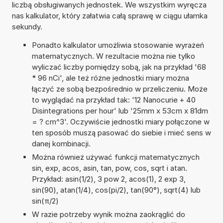
liczbą obsługiwanych jednostek. We wszystkim wyręcza
nas kalkulator, który załatwia całą sprawę w ciągu ułamka
sekundy.
Ponadto kalkulator umożliwia stosowanie wyrażeń
matematycznych. W rezultacie można nie tylko
wyliczać liczby pomiędzy sobą, jak na przykład '68
* 96 nCi', ale też różne jednostki miary można
łączyć ze sobą bezpośrednio w przeliczeniu. Może
to wyglądać na przykład tak: '12 Nanocurie + 40
Disintegrations per hour' lub '25mm x 53cm x 81dm
= ? cm^3'. Oczywiście jednostki miary połączone w
ten sposób muszą pasować do siebie i mieć sens w
danej kombinacji.
Można również używać funkcji matematycznych
sin, exp, acos, asin, tan, pow, cos, sqrt i atan.
Przykład: asin(1/2), 3 pow 2, acos(1), 2 exp 3,
sin(90), atan(1/4), cos(pi/2), tan(90°), sqrt(4) lub
sin(π/2)
W razie potrzeby wynik można zaokrąglić do