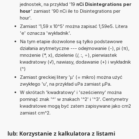
jednostek, na przykład '19
nCi Disintegrations per
hour
' zamiast '90 nCi ile to Disintegrations per
hour'.
Zamiast '1,59 x 10^5' można zapisać 1,59e5. Litera
'e' oznacza 'wykładnik'.
Na tym etapie dozwolone są tylko podstawowe
działania arytmetyczne --- odejmowanie (-), pi (π),
mnożenie (*, x), dzielenie (/, :, ÷), pierwiastek
kwadratowy (√), nawiasy, dodawanie (+) i wykładnik
(^)
Zamiast greckiej litery 'µ' (= mikro) można użyć
zwykłego 'u', na przykład uPa zamiast µPa.
W skrótach 'kwadratowy' i 'sześcienny' można
pominąć znak '^' w znakach '^2' i '^3'. Centymetry
kwadratowe mogą być zatem zapisywane jako cm2
zamiast cm^2.
lub: Korzystanie z kalkulatora z listami