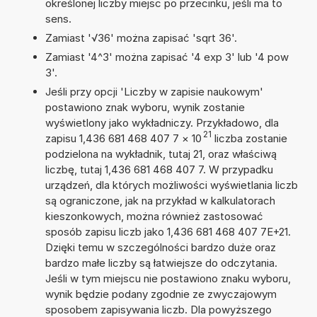
określonej liczby miejsc po przecinku, jeśli ma to
sens.
Zamiast '√36' można zapisać 'sqrt 36'.
Zamiast '4^3' można zapisać '4 exp 3' lub '4 pow
3'.
Jeśli przy opcji 'Liczby w zapisie naukowym'
postawiono znak wyboru, wynik zostanie
wyświetlony jako wykładniczy. Przykładowo, dla
21
zapisu 1,436 681 468 407 7
×
10
liczba zostanie
podzielona na wykładnik, tutaj 21, oraz właściwą
liczbę, tutaj 1,436 681 468 407 7. W przypadku
urządzeń, dla których możliwości wyświetlania liczb
są ograniczone, jak na przykład w kalkulatorach
kieszonkowych, można również zastosować
sposób zapisu liczb jako 1,436 681 468 407 7E+21.
Dzięki temu w szczególności bardzo duże oraz
bardzo małe liczby są łatwiejsze do odczytania.
Jeśli w tym miejscu nie postawiono znaku wyboru,
wynik będzie podany zgodnie ze zwyczajowym
sposobem zapisywania liczb. Dla powyższego