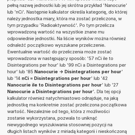
pełną nazwę jednostki lub jej skrótna przykład 'Nanocurie'
lub 'nCi'. Następnie kalkulator określa kategorię, do której
należy jednostka miary, która ma zostać przeliczona, w
tym przypadku 'Radioaktywność'. Po tym przelicza
wprowadzoną wartość na wszystkie znane mu
odpowiednie jednostki. Na liście wyników można również
odnaleźć początkowo wyszukane przeliczenie.
Ewentualnie wartość do przeliczenia może zostać
wprowadzona w następujący sposób: '57 nCi ile to
Disintegrations per hour' lub '99 nCi a Disintegrations per
hour' lub '85
Nanocurie -> Disintegrations per hour
'
lub '14
nCi = Disintegrations per hour
' lub '42
Nanocurie ile to Disintegrations per hour
' lub '27
Nanocurie a Disintegrations per hour
'. Dla tej opcji
kalkulator również natychmiastowo odnajduje, na jaką
jednostkę ma konkretnie zostać przeliczona początkowa
wartość. Niezależnie od tego, która z możliwości
zostanie wykorzystana, pozwala to uniknąć
niewygodnego wyszukiwania stosownej pozycji na
długich listach wyników z miriadą kategorii i nieskończoną