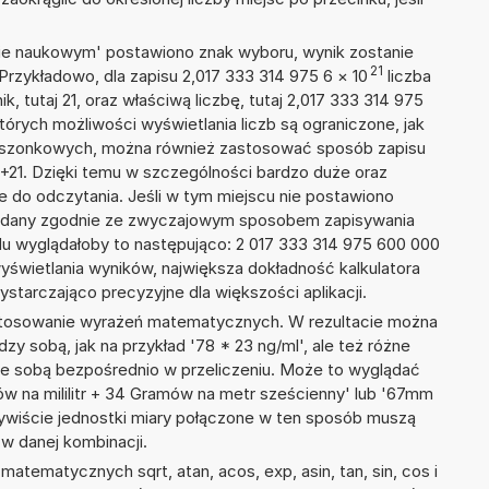
isie naukowym' postawiono znak wyboru, wynik zostanie
21
Przykładowo, dla zapisu 2,017 333 314 975 6
×
10
liczba
k, tutaj 21, oraz właściwą liczbę, tutaj 2,017 333 314 975
tórych możliwości wyświetlania liczb są ograniczone, jak
kieszonkowych, można również zastosować sposób zapisu
E+21. Dzięki temu w szczególności bardzo duże oraz
ze do odczytania. Jeśli w tym miejscu nie postawiono
podany zgodnie ze zwyczajowym sposobem zapisywania
du wyglądałoby to następująco: 2 017 333 314 975 600 000
yświetlania wyników, największa dokładność kalkulatora
ystarczająco precyzyjne dla większości aplikacji.
 stosowanie wyrażeń matematycznych. W rezultacie można
dzy sobą, jak na przykład '78 * 23 ng/ml', ale też różne
ze sobą bezpośrednio w przeliczeniu. Może to wyglądać
ów na mililitr + 34 Gramów na metr sześcienny' lub '67mm
ywiście jednostki miary połączone w ten sposób muszą
w danej kombinacji.
atematycznych sqrt, atan, acos, exp, asin, tan, sin, cos i