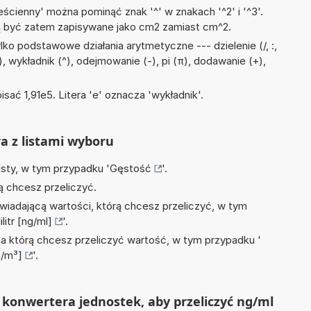
ścienny' można pominąć znak '^' w znakach '^2' i '^3'.
być zatem zapisywane jako cm2 zamiast cm^2.
ko podstawowe działania arytmetyczne --- dzielenie (/, :,
, wykładnik (^), odejmowanie (-), pi (π), dodawanie (+),
isać 1,91e5. Litera 'e' oznacza 'wykładnik'.
ra z listami wyboru
isty, w tym przypadku '
Gęstość
'.
ą chcesz przeliczyć.
wiadającą wartości, którą chcesz przeliczyć, w tym
itr [ng/ml]
'.
na którą chcesz przeliczyć wartość, w tym przypadku '
g/m³]
'.
konwertera jednostek, aby przeliczyć ng/ml