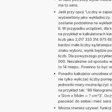
ma to sens.
Jeśli przy opcji 'Liczby w zap
wyświetlony jako wykładniczy. 
zostanie podzielona na wykładni
6. W przypadku urządzeń, dla k
na przykład w kalkulatorach 
liczb jako 2,017 333 314 975 6
bardzo małe liczby są łatwiejs
znaku wyboru, wynik będzie 
liczb. Dla powyższego przykła
000. Niezależnie od sposobu w
to 14 miejsc. Powinno to być w
Ponadto kalkulator umożliwia
nie tylko wyliczać liczby pomię
jednostki miary można łączyć 
na przykład tak: '89 Nanogram
x 12cm x 56dm = ? cm^3'. Ocz
pasować do siebie i mieć sens 
Można również używać funkcji m