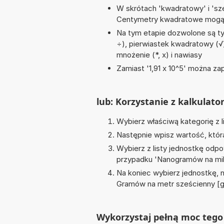
W skrótach 'kwadratowy' i 'sze
Centymetry kwadratowe mogą 
Na tym etapie dozwolone są tyl
÷), pierwiastek kwadratowy (√)
mnożenie (*, x) i nawiasy
Zamiast '1,91 x 10^5' można zap
lub: Korzystanie z kalkulato
Wybierz właściwą kategorię z l
Następnie wpisz wartość, któr
Wybierz z listy jednostkę odpo
przypadku '
Nanogramów na milil
Na koniec wybierz jednostkę, 
Gramów na metr sześcienny [
Wykorzystaj pełną moc tego 