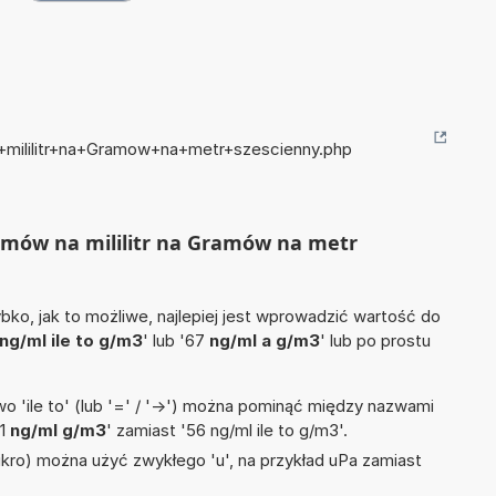
+mililitr+na+Gramow+na+metr+szescienny.php
ramów na mililitr na Gramów na metr
ko, jak to możliwe, najlepiej jest wprowadzić wartość do
ng/ml ile to g/m3
' lub '67
ng/ml a g/m3
' lub po prostu
 'ile to' (lub '=' / '->') można pominąć między nazwami
'1
ng/ml g/m3
' zamiast '56 ng/ml ile to g/m3'.
mikro) można użyć zwykłego 'u', na przykład uPa zamiast