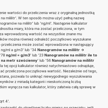
nie wartości do przeliczenia wraz z oryginalną jednostką
na mililitr'. W ten sposób można użyć pełną nazwę
nogramów na mililitr' lub 'ng/ml'. Następnie kalkulator
jednostka miary, która ma zostać przeliczona, w tym
icza wprowadzoną wartość na wszystkie znane mu
wyników można również odnaleźć początkowo wyszukane
do przeliczenia może zostać wprowadzona w następujący
3 ng/ml a g/m3' lub '34
Nanogramów na mililitr ->
 '78
ng/ml = g/m3
' lub '23
Nanogramów na mililitr ile to
 na metr sześcienny
' lub '56
Nanogramów na mililitr
Dla tej opcji kalkulator również natychmiastowo odnajduje,
tać przeliczona początkowa wartość. Niezależnie od tego,
ystana, pozwala to uniknąć niewygodnego wyszukiwania
wyników z miriadą kategorii i nieskończoną liczbą
im wyręcza nas kalkulator, który załatwia całą sprawę w
rt 4'.
okrąglić do określonej liczby miejsc po przecinku, jeśli