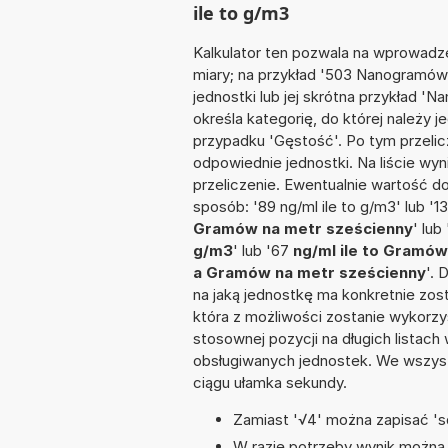
ile to g/m3
Kalkulator ten pozwala na wprowadze
miary; na przykład '503 Nanogramów 
jednostki lub jej skrótna przykład 'Na
określa kategorię, do której należy 
przypadku 'Gęstość'. Po tym przel
odpowiednie jednostki. Na liście 
przeliczenie. Ewentualnie wartość 
sposób: '89 ng/ml ile to g/m3' lub '1
Gramów na metr sześcienny
' lub
g/m3
' lub '67
ng/ml ile to Gramów
a Gramów na metr sześcienny
'. 
na jaką jednostkę ma konkretnie zos
która z możliwości zostanie wykorz
stosownej pozycji na długich listach 
obsługiwanych jednostek. We wszystk
ciągu ułamka sekundy.
Zamiast '√4' można zapisać 'sq
W razie potrzeby wynik można za