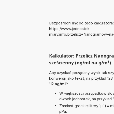
Bezpośredni link do tego kalkulatora:
https://www.jednostek-
miary.info/przelicz+Nanogramow+na
Kalkulator: Przelicz Nanog
sześcienny (ng/ml na g/m³)
Aby uzyskać pożądany wynik tak szyb
konwersji jako tekst, na przykład '23
'12
ng/ml
':
W większości przypadków słowo
dwóch jednostek, na przykład 
Zamiast greckiej litery 'µ' (= 
µPa.