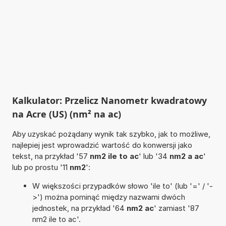
Kalkulator: Przelicz Nanometr kwadratowy
na Acre (US) (nm² na ac)
Aby uzyskać pożądany wynik tak szybko, jak to możliwe,
najlepiej jest wprowadzić wartość do konwersji jako
tekst, na przykład '57
nm2 ile to ac
' lub '34
nm2 a ac
'
lub po prostu '11
nm2
':
W większości przypadków słowo 'ile to' (lub '=' / '-
>') można pominąć między nazwami dwóch
jednostek, na przykład '64
nm2 ac
' zamiast '87
nm2 ile to ac'.