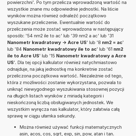
powierzchni'. Po tym przelicza wprowadzoną wartość na
wszystkie znane mu odpowiednie jednostki. Na liście
wyników można również odnaleźć początkowo
wyszukane przeliczenie. Ewentualnie wartość do
przeliczenia może zostać wprowadzona w następujący
sposób: '54 nm2 ile to ac' lub '39 nm2 a ac' lub '31
Nanometr kwadratowy -> Acre US
' lub '8
nm2 = ac
'
lub '84
Nanometr kwadratowy ile to ac
' lub '61
nm2
ile to Acre US
' lub '15
Nanometr kwadratowy a Acre
US
'. Dla tej opcji kalkulator również natychmiastowo
odnajduje, na jaką jednostkę ma konkretnie zostać
przeliczona początkowa wartość. Niezależnie od tego,
która z możliwości zostanie wykorzystana, pozwala to
uniknąć niewygodnego wyszukiwania stosownej pozycji
na długich listach wyników z miriadą kategorii i
nieskończoną liczbą obsługiwanych jednostek. We
wszystkim wyręcza nas kalkulator, który załatwia całą
sprawę w ciągu ułamka sekundy.
Można również używać funkcji matematycznych
asin, acos, cos, sqrt, exp, sin, pow, atan i tan.