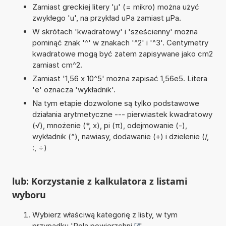
Zamiast greckiej litery 'µ' (= mikro) można użyć
zwykłego 'u', na przykład uPa zamiast µPa.
W skrótach 'kwadratowy' i 'sześcienny' można
pominąć znak '^' w znakach '^2' i '^3'. Centymetry
kwadratowe mogą być zatem zapisywane jako cm2
zamiast cm^2.
Zamiast '1,56 x 10^5' można zapisać 1,56e5. Litera
'e' oznacza 'wykładnik'.
Na tym etapie dozwolone są tylko podstawowe
działania arytmetyczne --- pierwiastek kwadratowy
(√), mnożenie (*, x), pi (π), odejmowanie (-),
wykładnik (^), nawiasy, dodawanie (+) i dzielenie (/,
:, ÷)
lub: Korzystanie z kalkulatora z listami
wyboru
Wybierz właściwą kategorię z listy, w tym
przypadku '
Pola powierzchni
'.