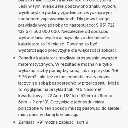
Jeśli w tym miejscu nie postawiono znaku wyboru,
wynik będzie podany zgodnie ze zwyczajowym
sposobem zapisywania liczb. Dla powyższego
przykładu wyglądałoby to następująco: 9 851 722
132 571 500 000 000. Niezależnie od sposobu
wyświetlania wyników, największa dokładność
kalkulatora to 14 miejsc. Powinno to być
wystarczająco precyzyjne dla większości aplikacji.
Ponadto kalkulator umożliwia stosowanie wyrażeń
matematycznych. W rezultacie można nie tylko
wyliczać liczby pomiędzy sobą, jak na przykład '98
* 75 nm2', ale też różne jednostki miary można
łączyć ze sobą bezpośrednio w przeliczeniu. Może
to wyglądać na przykład tak: '45 Nanometr
kwadratowy + 22 Acre US' lub '52mm x 29cm x
6dm = ? cm^3'. Oczywiście jednostki miary
połączone w ten sposób muszą pasować do siebie i
mieć sens w danej kombinacji.
Zamiast '√9' można zapisać 'sqrt 9'.