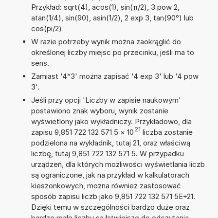
Przykład: sqrt(4), acos(1), sin(π/2), 3 pow 2,
atan(1/4), sin(90), asin(1/2), 2 exp 3, tan(90°) lub
cos(pi/2)
W razie potrzeby wynik można zaokrąglić do
określonej liczby miejsc po przecinku, jeśli ma to
sens.
Zamiast '4^3' można zapisać '4 exp 3' lub '4 pow
3'.
Jeśli przy opcji 'Liczby w zapisie naukowym'
postawiono znak wyboru, wynik zostanie
wyświetlony jako wykładniczy. Przykładowo, dla
21
zapisu 9,851 722 132 571 5
×
10
liczba zostanie
podzielona na wykładnik, tutaj 21, oraz właściwą
liczbę, tutaj 9,851 722 132 571 5. W przypadku
urządzeń, dla których możliwości wyświetlania liczb
są ograniczone, jak na przykład w kalkulatorach
kieszonkowych, można również zastosować
sposób zapisu liczb jako 9,851 722 132 571 5E+21.
Dzięki temu w szczególności bardzo duże oraz
bardzo małe liczby są łatwiejsze do odczytania.