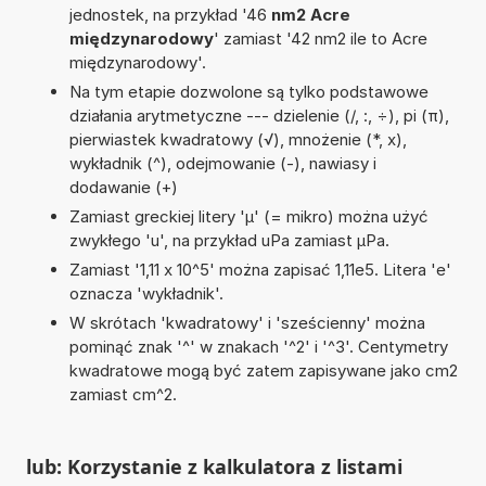
jednostek, na przykład '46
nm2 Acre
międzynarodowy
' zamiast '42 nm2 ile to Acre
międzynarodowy'.
Na tym etapie dozwolone są tylko podstawowe
działania arytmetyczne --- dzielenie (/, :, ÷), pi (π),
pierwiastek kwadratowy (√), mnożenie (*, x),
wykładnik (^), odejmowanie (-), nawiasy i
dodawanie (+)
Zamiast greckiej litery 'µ' (= mikro) można użyć
zwykłego 'u', na przykład uPa zamiast µPa.
Zamiast '1,11 x 10^5' można zapisać 1,11e5. Litera 'e'
oznacza 'wykładnik'.
W skrótach 'kwadratowy' i 'sześcienny' można
pominąć znak '^' w znakach '^2' i '^3'. Centymetry
kwadratowe mogą być zatem zapisywane jako cm2
zamiast cm^2.
lub: Korzystanie z kalkulatora z listami