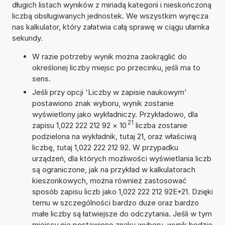
długich listach wyników z miriadą kategorii i nieskończoną
liczbą obsługiwanych jednostek. We wszystkim wyręcza
nas kalkulator, który załatwia całą sprawę w ciągu ułamka
sekundy.
W razie potrzeby wynik można zaokrąglić do
określonej liczby miejsc po przecinku, jeśli ma to
sens.
Jeśli przy opcji 'Liczby w zapisie naukowym'
postawiono znak wyboru, wynik zostanie
wyświetlony jako wykładniczy. Przykładowo, dla
21
zapisu 1,022 222 212 92
×
10
liczba zostanie
podzielona na wykładnik, tutaj 21, oraz właściwą
liczbę, tutaj 1,022 222 212 92. W przypadku
urządzeń, dla których możliwości wyświetlania liczb
są ograniczone, jak na przykład w kalkulatorach
kieszonkowych, można również zastosować
sposób zapisu liczb jako 1,022 222 212 92E+21. Dzięki
temu w szczególności bardzo duże oraz bardzo
małe liczby są łatwiejsze do odczytania. Jeśli w tym
miejscu nie postawiono znaku wyboru, wynik będzie