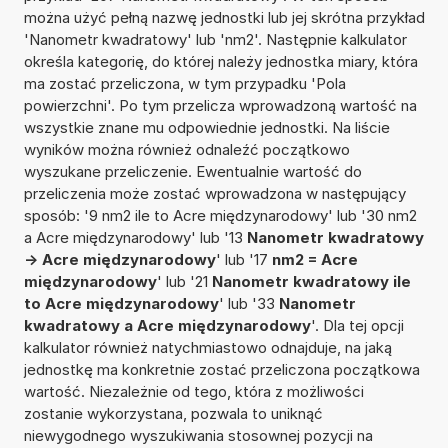
można użyć pełną nazwę jednostki lub jej skrótna przykład
'Nanometr kwadratowy' lub 'nm2'. Następnie kalkulator
określa kategorię, do której należy jednostka miary, która
ma zostać przeliczona, w tym przypadku 'Pola
powierzchni'. Po tym przelicza wprowadzoną wartość na
wszystkie znane mu odpowiednie jednostki. Na liście
wyników można również odnaleźć początkowo
wyszukane przeliczenie. Ewentualnie wartość do
przeliczenia może zostać wprowadzona w następujący
sposób: '9 nm2 ile to Acre międzynarodowy' lub '30 nm2
a Acre międzynarodowy' lub '13
Nanometr kwadratowy
-> Acre międzynarodowy
' lub '17
nm2 = Acre
międzynarodowy
' lub '21
Nanometr kwadratowy ile
to Acre międzynarodowy
' lub '33
Nanometr
kwadratowy a Acre międzynarodowy
'. Dla tej opcji
kalkulator również natychmiastowo odnajduje, na jaką
jednostkę ma konkretnie zostać przeliczona początkowa
wartość. Niezależnie od tego, która z możliwości
zostanie wykorzystana, pozwala to uniknąć
niewygodnego wyszukiwania stosownej pozycji na