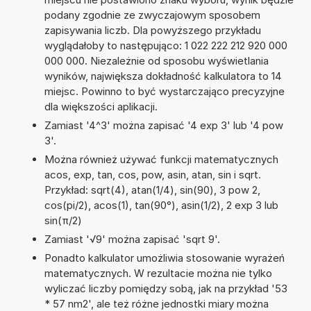
podany zgodnie ze zwyczajowym sposobem
zapisywania liczb. Dla powyższego przykładu
wyglądałoby to następująco: 1 022 222 212 920 000
000 000. Niezależnie od sposobu wyświetlania
wyników, największa dokładność kalkulatora to 14
miejsc. Powinno to być wystarczająco precyzyjne
dla większości aplikacji.
Zamiast '4^3' można zapisać '4 exp 3' lub '4 pow
3'.
Można również używać funkcji matematycznych
acos, exp, tan, cos, pow, asin, atan, sin i sqrt.
Przykład: sqrt(4), atan(1/4), sin(90), 3 pow 2,
cos(pi/2), acos(1), tan(90°), asin(1/2), 2 exp 3 lub
sin(π/2)
Zamiast '√9' można zapisać 'sqrt 9'.
Ponadto kalkulator umożliwia stosowanie wyrażeń
matematycznych. W rezultacie można nie tylko
wyliczać liczby pomiędzy sobą, jak na przykład '53
* 57 nm2', ale też różne jednostki miary można