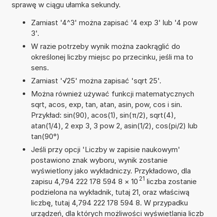
sprawę w ciągu ułamka sekundy.
Zamiast '4^3' można zapisać '4 exp 3' lub '4 pow
3'.
W razie potrzeby wynik można zaokrąglić do
określonej liczby miejsc po przecinku, jeśli ma to
sens.
Zamiast '√25' można zapisać 'sqrt 25'.
Można również używać funkcji matematycznych
sqrt, acos, exp, tan, atan, asin, pow, cos i sin.
Przykład: sin(90), acos(1), sin(π/2), sqrt(4),
atan(1/4), 2 exp 3, 3 pow 2, asin(1/2), cos(pi/2) lub
tan(90°)
Jeśli przy opcji 'Liczby w zapisie naukowym'
postawiono znak wyboru, wynik zostanie
wyświetlony jako wykładniczy. Przykładowo, dla
21
zapisu 4,794 222 178 594 8
×
10
liczba zostanie
podzielona na wykładnik, tutaj 21, oraz właściwą
liczbę, tutaj 4,794 222 178 594 8. W przypadku
urządzeń, dla których możliwości wyświetlania liczb