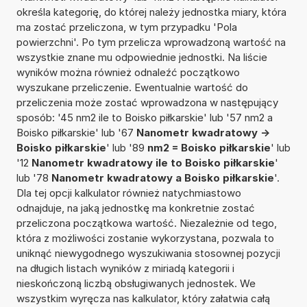
określa kategorię, do której należy jednostka miary, która
ma zostać przeliczona, w tym przypadku 'Pola
powierzchni'. Po tym przelicza wprowadzoną wartość na
wszystkie znane mu odpowiednie jednostki. Na liście
wyników można również odnaleźć początkowo
wyszukane przeliczenie. Ewentualnie wartość do
przeliczenia może zostać wprowadzona w następujący
sposób: '45 nm2 ile to Boisko piłkarskie' lub '57 nm2 a
Boisko piłkarskie' lub '67
Nanometr kwadratowy ->
Boisko piłkarskie
' lub '89
nm2 = Boisko piłkarskie
' lub
'12
Nanometr kwadratowy ile to Boisko piłkarskie
'
lub '78
Nanometr kwadratowy a Boisko piłkarskie
'.
Dla tej opcji kalkulator również natychmiastowo
odnajduje, na jaką jednostkę ma konkretnie zostać
przeliczona początkowa wartość. Niezależnie od tego,
która z możliwości zostanie wykorzystana, pozwala to
uniknąć niewygodnego wyszukiwania stosownej pozycji
na długich listach wyników z miriadą kategorii i
nieskończoną liczbą obsługiwanych jednostek. We
wszystkim wyręcza nas kalkulator, który załatwia całą