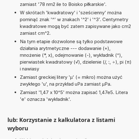
zamiast '78 nm2 ile to Boisko piłkarskie'.
W skrótach 'kwadratowy' i 'sześcienny' można
pominąć znak '^' w znakach '^2' i '^3'. Centymetry
kwadratowe mogą być zatem zapisywane jako cm2
zamiast cm^2.
Na tym etapie dozwolone są tylko podstawowe
działania arytmetyczne --- dodawanie (+),
mnożenie (*, x), odejmowanie (-), wykładnik (^),
pierwiastek kwadratowy (√), dzielenie (/, :, ÷), pi (π)
i nawiasy
Zamiast greckiej litery 'µ' (= mikro) można użyć
zwykłego 'u', na przykład uPa zamiast µPa.
Zamiast '1,47 x 10^5' można zapisać 1,47e5. Litera
'e' oznacza 'wykładnik'.
lub: Korzystanie z kalkulatora z listami
wyboru