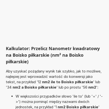
Kalkulator: Przelicz Nanometr kwadratowy
na Boisko piłkarskie (nm² na Boisko
piłkarskie)
Aby uzyskać pożądany wynik tak szybko, jak to możliwe,
najlepiej jest wprowadzić wartość do konwersji jako
tekst, na przykład '12
nm2 ile to Boisko piłkarskie
' lub
'34
nm2 a Boisko piłkarskie
' lub po prostu '56
nm2
':
W większości przypadków słowo 'ile to' (lub '=' / '-
>') można pominąć między nazwami dwóch
jednostek, na przykład '1
nm2 Boisko piłkarskie
'