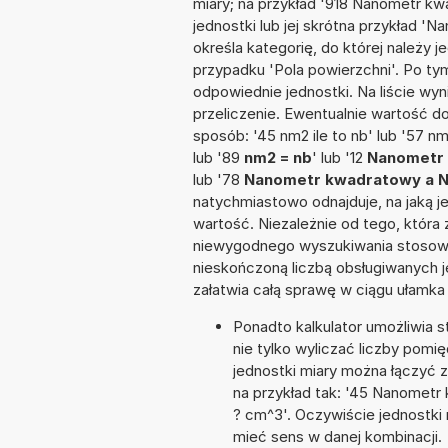
miary; na przykład '918 Nanometr k
jednostki lub jej skrótna przykład '
określa kategorię, do której należy 
przypadku 'Pola powierzchni'. Po t
odpowiednie jednostki. Na liście 
przeliczenie. Ewentualnie wartość 
sposób: '45 nm2 ile to nb' lub '57 nm
lub '89
nm2 = nb
' lub '12
Nanometr 
lub '78
Nanometr kwadratowy a 
natychmiastowo odnajduje, na jaką 
wartość. Niezależnie od tego, która
niewygodnego wyszukiwania stosownej 
nieskończoną liczbą obsługiwanych j
załatwia całą sprawę w ciągu ułamka
Ponadto kalkulator umożliwia
nie tylko wyliczać liczby pomię
jednostki miary można łączyć 
na przykład tak: '45 Nanomet
? cm^3'. Oczywiście jednostki
mieć sens w danej kombinacji.