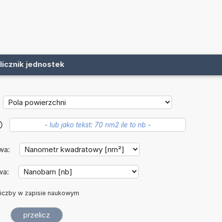
licznik jednostek
?
wa:
wa:
iczby w zapisie naukowym