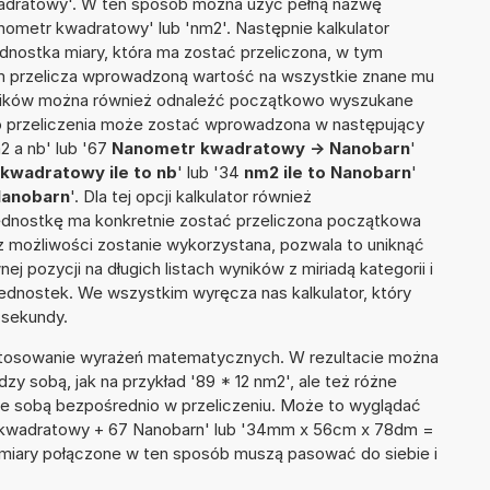
wadratowy'. W ten sposób można użyć pełną nazwę
Nanometr kwadratowy' lub 'nm2'. Następnie kalkulator
jednostka miary, która ma zostać przeliczona, w tym
ym przelicza wprowadzoną wartość na wszystkie znane mu
wyników można również odnaleźć początkowo wyszukane
do przeliczenia może zostać wprowadzona w następujący
2 a nb' lub '67
Nanometr kwadratowy -> Nanobarn
'
kwadratowy ile to nb
' lub '34
nm2 ile to Nanobarn
'
Nanobarn
'. Dla tej opcji kalkulator również
jednostkę ma konkretnie zostać przeliczona początkowa
 z możliwości zostanie wykorzystana, pozwala to uniknąć
pozycji na długich listach wyników z miriadą kategorii i
ednostek. We wszystkim wyręcza nas kalkulator, który
 sekundy.
 stosowanie wyrażeń matematycznych. W rezultacie można
dzy sobą, jak na przykład '89 * 12 nm2', ale też różne
ze sobą bezpośrednio w przeliczeniu. Może to wyglądać
r kwadratowy + 67 Nanobarn' lub '34mm x 56cm x 78dm =
 miary połączone w ten sposób muszą pasować do siebie i