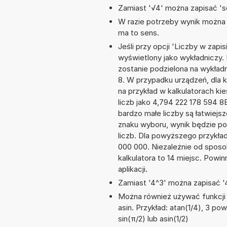
Zamiast '√4' można zapisać 'sq
W razie potrzeby wynik można za
ma to sens.
Jeśli przy opcji 'Liczby w zap
wyświetlony jako wykładniczy. 
zostanie podzielona na wykładni
8. W przypadku urządzeń, dla k
na przykład w kalkulatorach 
liczb jako 4,794 222 178 594 8
bardzo małe liczby są łatwiejs
znaku wyboru, wynik będzie 
liczb. Dla powyższego przykła
000 000. Niezależnie od sposo
kalkulatora to 14 miejsc. Powi
aplikacji.
Zamiast '4^3' można zapisać '4
Można również używać funkcji m
asin. Przykład: atan(1/4), 3 pow
sin(π/2) lub asin(1/2)