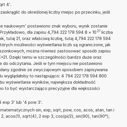
rt 4'.
okrąglić do określonej liczby miejsc po przecinku, jeśli
isie naukowym' postawiono znak wyboru, wynik zostanie
21
Przykładowo, dla zapisu 4,794 222 178 594 8
×
10
liczba
k, tutaj 21, oraz właściwą liczbę, tutaj 4,794 222 178 594
tórych możliwości wyświetlania liczb są ograniczone, jak
kieszonkowych, można również zastosować sposób zapisu
E+21. Dzięki temu w szczególności bardzo duże oraz
ze do odczytania. Jeśli w tym miejscu nie postawiono
podany zgodnie ze zwyczajowym sposobem zapisywania
du wyglądałoby to następująco: 4 794 222 178 594 800
bu wyświetlania wyników, największa dokładność
nno to być wystarczająco precyzyjne dla większości
 exp 3' lub '4 pow 3'.
atematycznych sin, exp, sqrt, pow, cos, acos, atan, tan i
 2, acos(1), sqrt(4), 2 exp 3, cos(pi/2), sin(90), tan(90°),