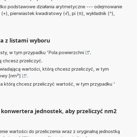
ylko podstawowe działania arytmetyczne --- odejmowanie
 (+), pierwiastek kwadratowy (√), pi (π), wykładnik (^),
ra z listami wyboru
isty, w tym przypadku '
Pola powierzchni
'.
ą chcesz przeliczyć.
wiadającą wartości, którą chcesz przeliczyć, w tym
owy [nm²]
'.
na którą chcesz przeliczyć wartość, w tym przypadku '
 konwertera jednostek, aby przeliczyć nm2
nie wartości do przeliczenia wraz z oryginalną jednostką