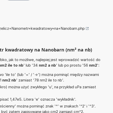
przelicz+Nanometr+kwadratowy+na+Nanobarn.php
etr kwadratowy na Nanobarn (nm² na nb)
ko, jak to możliwe, najlepiej jest wprowadzić wartość do
nm2 ile to nb
' lub '34
nm2 a nb
' lub po prostu '56
nm2
':
 'ile to' (lub '=' / '->') można pominąć między nazwami
'1
nm2 nb
' zamiast '78 nm2 ile to nb'.
mikro) można użyć zwykłego 'u', na przykład uPa zamiast
isać 1,47e5. Litera 'e' oznacza 'wykładnik'.
ścienny' można pominąć znak '^' w znakach '^2' i '^3'.
być zatem zapisywane jako cm2 zamiast cm^2.