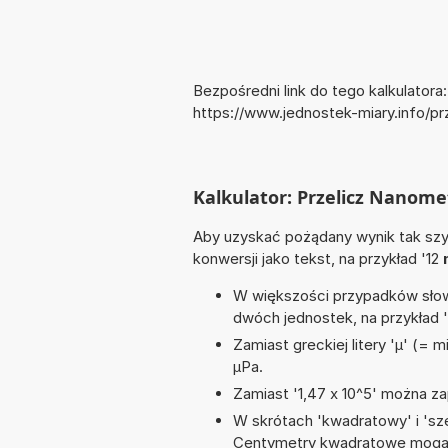
Bezpośredni link do tego kalkulatora:
https://www.jednostek-miary.info/
Kalkulator: Przelicz Nanom
Aby uzyskać pożądany wynik tak szyb
konwersji jako tekst, na przykład '12
W większości przypadków słowo
dwóch jednostek, na przykład 
Zamiast greckiej litery 'µ' (= 
µPa.
Zamiast '1,47 x 10^5' można zap
W skrótach 'kwadratowy' i 'sze
Centymetry kwadratowe mogą 