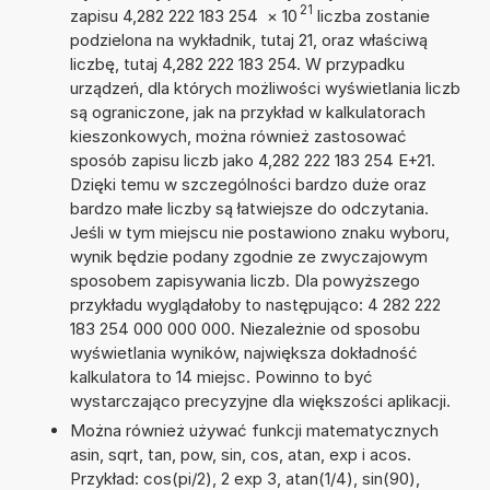
21
zapisu 4,282 222 183 254
×
10
liczba zostanie
podzielona na wykładnik, tutaj 21, oraz właściwą
liczbę, tutaj 4,282 222 183 254. W przypadku
urządzeń, dla których możliwości wyświetlania liczb
są ograniczone, jak na przykład w kalkulatorach
kieszonkowych, można również zastosować
sposób zapisu liczb jako 4,282 222 183 254 E+21.
Dzięki temu w szczególności bardzo duże oraz
bardzo małe liczby są łatwiejsze do odczytania.
Jeśli w tym miejscu nie postawiono znaku wyboru,
wynik będzie podany zgodnie ze zwyczajowym
sposobem zapisywania liczb. Dla powyższego
przykładu wyglądałoby to następująco: 4 282 222
183 254 000 000 000. Niezależnie od sposobu
wyświetlania wyników, największa dokładność
kalkulatora to 14 miejsc. Powinno to być
wystarczająco precyzyjne dla większości aplikacji.
Można również używać funkcji matematycznych
asin, sqrt, tan, pow, sin, cos, atan, exp i acos.
Przykład: cos(pi/2), 2 exp 3, atan(1/4), sin(90),