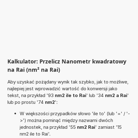
Kalkulator: Przelicz Nanometr kwadratowy
na Rai (nm² na Rai)
Aby uzyskać pożądany wynik tak szybko, jak to możliwe,
najlepiej jest wprowadzić wartość do konwersji jako
tekst, na przykład '93
nm2 ile to Rai
' lub '34
nm2 a Rai
'
lub po prostu '74
nm2
':
W większości przypadków słowo 'ile to' (lub '=' / '-
>') można pominąć między nazwami dwóch
jednostek, na przykład '55
nm2 Rai
' zamiast '15
nm2 ile to Rai'.