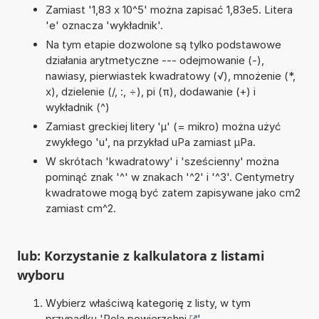
Zamiast '1,83 x 10^5' można zapisać 1,83e5. Litera
'e' oznacza 'wykładnik'.
Na tym etapie dozwolone są tylko podstawowe
działania arytmetyczne --- odejmowanie (-),
nawiasy, pierwiastek kwadratowy (√), mnożenie (*,
x), dzielenie (/, :, ÷), pi (π), dodawanie (+) i
wykładnik (^)
Zamiast greckiej litery 'µ' (= mikro) można użyć
zwykłego 'u', na przykład uPa zamiast µPa.
W skrótach 'kwadratowy' i 'sześcienny' można
pominąć znak '^' w znakach '^2' i '^3'. Centymetry
kwadratowe mogą być zatem zapisywane jako cm2
zamiast cm^2.
lub: Korzystanie z kalkulatora z listami
wyboru
Wybierz właściwą kategorię z listy, w tym
przypadku '
Pola powierzchni
'.