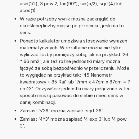
asin(1/2), 3 pow 2, tan(90°), sin(π/2), sqrt(4) lub
acos(1)
W razie potrzeby wynik można zaokrąglić do
określonej liczby miejsc po przecinku, jeśli ma to
sens.
Ponadto kalkulator umożliwia stosowanie wyrażeń
matematycznych. W rezultacie można nie tylko
wyliczać liczby pomiędzy sobą, jak na przykład '26
* 66 nm2', ale też różne jednostki miary można
łączyć ze sobą bezpośrednio w przeliczeniu. Może
to wyglądać na przykład tak: '45 Nanometr
kwadratowy + 85 Rai' lub '7mm x 47cm x 87dm = ?
cm^3'. Oczywiście jednostki miary połączone w ten
sposób muszą pasować do siebie i mieć sens w
danej kombinacji.
Zamiast '√36' można zapisać 'sqrt 36'.
Zamiast '4^3' można zapisać '4 exp 3' lub '4 pow
3'.