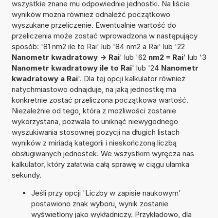
wszystkie znane mu odpowiednie jednostki. Na liście
wyników można również odnaleźć początkowo
wyszukane przeliczenie. Ewentualnie wartość do
przeliczenia może zostać wprowadzona w następujący
sposób: '81 nm2 ile to Rai' lub '84 nm2 a Rai' lub '22
Nanometr kwadratowy -> Rai
' lub '62
nm2 = Rai
' lub '3
Nanometr kwadratowy ile to Rai
' lub '24
Nanometr
kwadratowy a Rai
'. Dla tej opcji kalkulator również
natychmiastowo odnajduje, na jaką jednostkę ma
konkretnie zostać przeliczona początkowa wartość.
Niezależnie od tego, która z możliwości zostanie
wykorzystana, pozwala to uniknąć niewygodnego
wyszukiwania stosownej pozycji na długich listach
wyników z miriadą kategorii i nieskończoną liczbą
obsługiwanych jednostek. We wszystkim wyręcza nas
kalkulator, który załatwia całą sprawę w ciągu ułamka
sekundy.
Jeśli przy opcji 'Liczby w zapisie naukowym'
postawiono znak wyboru, wynik zostanie
wyświetlony jako wykładniczy. Przykładowo, dla