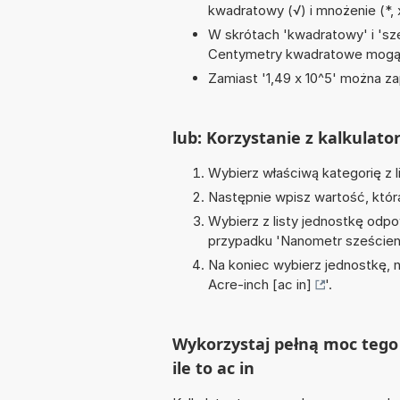
kwadratowy (√) i mnożenie (*, 
W skrótach 'kwadratowy' i 'sze
Centymetry kwadratowe mogą 
Zamiast '1,49 x 10^5' można zap
lub: Korzystanie z kalkulato
Wybierz właściwą kategorię z l
Następnie wpisz wartość, któr
Wybierz z listy jednostkę odpo
przypadku '
Nanometr sześcien
Na koniec wybierz jednostkę, 
Acre-inch [ac in]
'.
Wykorzystaj pełną moc tego
ile to ac in