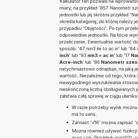
Kalkulator ten pozwala na wprowadze
miary; na przykład '857 Nanometr s
jednostki lub jej skrótna przykład 'N
określa kategorię, do której należy 
przypadku 'Objętości'. Po tym prze
odpowiednie jednostki. Na liście 
przeliczenie. Ewentualnie wartość 
sposób: '47 nm3 ile to ac in' lub '64
inch
' lub '93
nm3 = ac in
' lub '17
Na
Acre-inch
' lub '86
Nanometr sześc
natychmiastowo odnajduje, na jaką 
wartość. Niezależnie od tego, która
niewygodnego wyszukiwania stosownej 
nieskończoną liczbą obsługiwanych j
załatwia całą sprawę w ciągu ułamka
W razie potrzeby wynik można za
ma to sens.
Zamiast '√16' można zapisać 'sq
Można również używać funkcji 
acos i sin. Przykład: asin(1/2), 