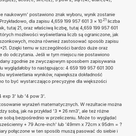
isie naukowym' postawiono znak wyboru, wynik zostanie
21
Przykładowo, dla zapisu 4,659 199 957 601 3
×
10
liczba
k, tutaj 21, oraz właściwą liczbę, tutaj 4,659 199 957 601
tórych możliwości wyświetlania liczb są ograniczone, jak
kieszonkowych, można również zastosować sposób zapisu
E+21. Dzięki temu w szczególności bardzo duże oraz
ze do odczytania. Jeśli w tym miejscu nie postawiono
podany zgodnie ze zwyczajowym sposobem zapisywania
du wyglądałoby to następująco: 4 659 199 957 601 300
bu wyświetlania wyników, największa dokładność
nno to być wystarczająco precyzyjne dla większości
 exp 3' lub '4 pow 3'.
 stosowanie wyrażeń matematycznych. W rezultacie można
dzy sobą, jak na przykład '3 * 26 nm3', ale też różne
ze sobą bezpośrednio w przeliczeniu. Może to wyglądać
 sześcienny + 79 Acre-inch' lub '49mm x 72cm x 95dm = ?
iary połączone w ten sposób muszą pasować do siebie i