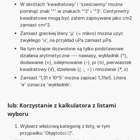
W skrótach 'kwadratowy' i 'sześcienny' można
pominąć znak '^' w znakach '^2' i '^3'. Centymetry
kwadratowe mogą być zatem zapisywane jako cm2
zamiast cm^2.
Zamiast greckiej litery 'µ' (= mikro) można użyć
zwykłego 'u', na przykład uPa zamiast µPa.
Na tym etapie dozwolone są tylko podstawowe
działania arytmetyczne --- nawiasy, wykładnik (^),
dodawanie (+), odejmowanie (-), pi (π), pierwiastek
kwadratowy (√), dzielenie (/, :, ÷) i mnożenie (*, x)
Zamiast '1,31 x 10^5' można zapisać 1,31e5. Litera
'e' oznacza 'wykładnik'.
lub: Korzystanie z kalkulatora z listami
wyboru
Wybierz właściwą kategorię z listy, w tym
przypadku '
Objętości
'.