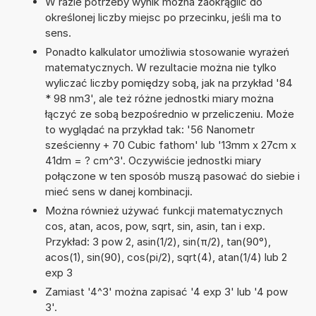
W razie potrzeby wynik można zaokrąglić do
określonej liczby miejsc po przecinku, jeśli ma to
sens.
Ponadto kalkulator umożliwia stosowanie wyrażeń
matematycznych. W rezultacie można nie tylko
wyliczać liczby pomiędzy sobą, jak na przykład '84
* 98 nm3', ale też różne jednostki miary można
łączyć ze sobą bezpośrednio w przeliczeniu. Może
to wyglądać na przykład tak: '56 Nanometr
sześcienny + 70 Cubic fathom' lub '13mm x 27cm x
41dm = ? cm^3'. Oczywiście jednostki miary
połączone w ten sposób muszą pasować do siebie i
mieć sens w danej kombinacji.
Można również używać funkcji matematycznych
cos, atan, acos, pow, sqrt, sin, asin, tan i exp.
Przykład: 3 pow 2, asin(1/2), sin(π/2), tan(90°),
acos(1), sin(90), cos(pi/2), sqrt(4), atan(1/4) lub 2
exp 3
Zamiast '4^3' można zapisać '4 exp 3' lub '4 pow
3'.