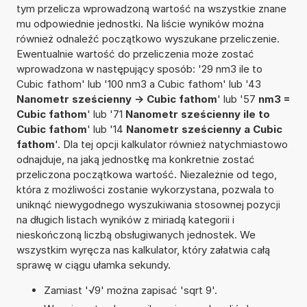
tym przelicza wprowadzoną wartość na wszystkie znane
mu odpowiednie jednostki. Na liście wyników można
również odnaleźć początkowo wyszukane przeliczenie.
Ewentualnie wartość do przeliczenia może zostać
wprowadzona w następujący sposób: '29 nm3 ile to
Cubic fathom' lub '100 nm3 a Cubic fathom' lub '43
Nanometr sześcienny -> Cubic fathom
' lub '57
nm3 =
Cubic fathom
' lub '71
Nanometr sześcienny ile to
Cubic fathom
' lub '14
Nanometr sześcienny a Cubic
fathom
'. Dla tej opcji kalkulator również natychmiastowo
odnajduje, na jaką jednostkę ma konkretnie zostać
przeliczona początkowa wartość. Niezależnie od tego,
która z możliwości zostanie wykorzystana, pozwala to
uniknąć niewygodnego wyszukiwania stosownej pozycji
na długich listach wyników z miriadą kategorii i
nieskończoną liczbą obsługiwanych jednostek. We
wszystkim wyręcza nas kalkulator, który załatwia całą
sprawę w ciągu ułamka sekundy.
Zamiast '√9' można zapisać 'sqrt 9'.