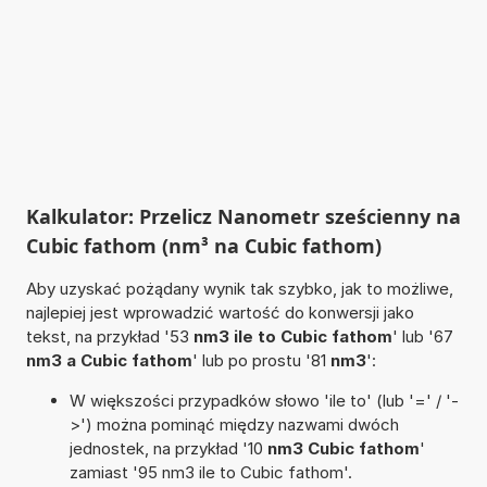
Kalkulator: Przelicz Nanometr sześcienny na
Cubic fathom (nm³ na Cubic fathom)
Aby uzyskać pożądany wynik tak szybko, jak to możliwe,
najlepiej jest wprowadzić wartość do konwersji jako
tekst, na przykład '53
nm3 ile to Cubic fathom
' lub '67
nm3 a Cubic fathom
' lub po prostu '81
nm3
':
W większości przypadków słowo 'ile to' (lub '=' / '-
>') można pominąć między nazwami dwóch
jednostek, na przykład '10
nm3 Cubic fathom
'
zamiast '95 nm3 ile to Cubic fathom'.