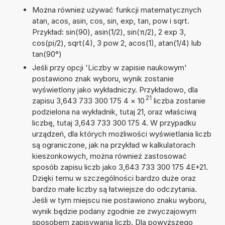
Można również używać funkcji matematycznych
atan, acos, asin, cos, sin, exp, tan, pow i sqrt.
Przykład: sin(90), asin(1/2), sin(π/2), 2 exp 3,
cos(pi/2), sqrt(4), 3 pow 2, acos(1), atan(1/4) lub
tan(90°)
Jeśli przy opcji 'Liczby w zapisie naukowym'
postawiono znak wyboru, wynik zostanie
wyświetlony jako wykładniczy. Przykładowo, dla
21
zapisu 3,643 733 300 175 4
×
10
liczba zostanie
podzielona na wykładnik, tutaj 21, oraz właściwą
liczbę, tutaj 3,643 733 300 175 4. W przypadku
urządzeń, dla których możliwości wyświetlania liczb
są ograniczone, jak na przykład w kalkulatorach
kieszonkowych, można również zastosować
sposób zapisu liczb jako 3,643 733 300 175 4E+21.
Dzięki temu w szczególności bardzo duże oraz
bardzo małe liczby są łatwiejsze do odczytania.
Jeśli w tym miejscu nie postawiono znaku wyboru,
wynik będzie podany zgodnie ze zwyczajowym
sposobem zapisywania liczb. Dla powyższego