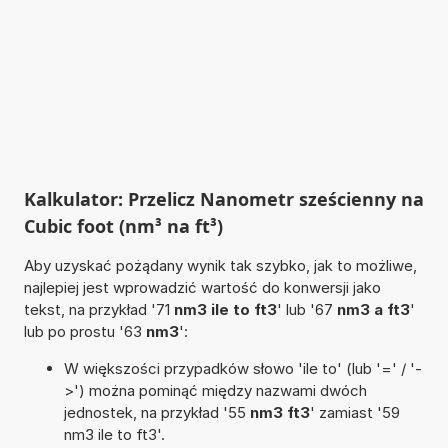
Kalkulator: Przelicz Nanometr sześcienny na
Cubic foot (nm³ na ft³)
Aby uzyskać pożądany wynik tak szybko, jak to możliwe,
najlepiej jest wprowadzić wartość do konwersji jako
tekst, na przykład '71
nm3 ile to ft3
' lub '67
nm3 a ft3
'
lub po prostu '63
nm3
':
W większości przypadków słowo 'ile to' (lub '=' / '-
>') można pominąć między nazwami dwóch
jednostek, na przykład '55
nm3 ft3
' zamiast '59
nm3 ile to ft3'.