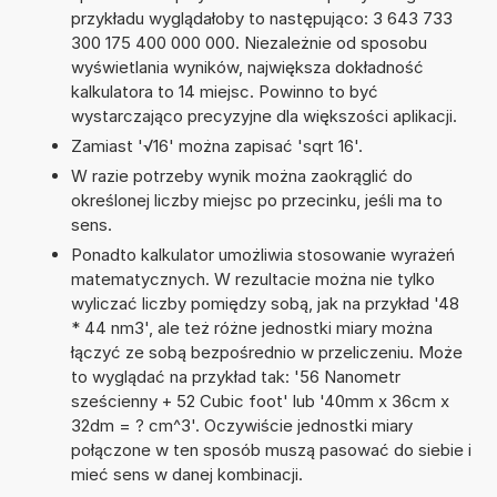
przykładu wyglądałoby to następująco: 3 643 733
300 175 400 000 000. Niezależnie od sposobu
wyświetlania wyników, największa dokładność
kalkulatora to 14 miejsc. Powinno to być
wystarczająco precyzyjne dla większości aplikacji.
Zamiast '√16' można zapisać 'sqrt 16'.
W razie potrzeby wynik można zaokrąglić do
określonej liczby miejsc po przecinku, jeśli ma to
sens.
Ponadto kalkulator umożliwia stosowanie wyrażeń
matematycznych. W rezultacie można nie tylko
wyliczać liczby pomiędzy sobą, jak na przykład '48
* 44 nm3', ale też różne jednostki miary można
łączyć ze sobą bezpośrednio w przeliczeniu. Może
to wyglądać na przykład tak: '56 Nanometr
sześcienny + 52 Cubic foot' lub '40mm x 36cm x
32dm = ? cm^3'. Oczywiście jednostki miary
połączone w ten sposób muszą pasować do siebie i
mieć sens w danej kombinacji.