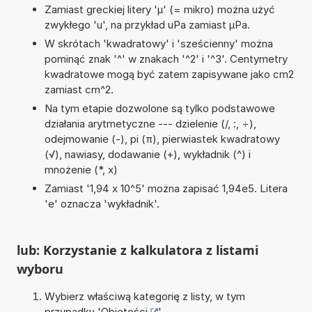
Zamiast greckiej litery 'µ' (= mikro) można użyć
zwykłego 'u', na przykład uPa zamiast µPa.
W skrótach 'kwadratowy' i 'sześcienny' można
pominąć znak '^' w znakach '^2' i '^3'. Centymetry
kwadratowe mogą być zatem zapisywane jako cm2
zamiast cm^2.
Na tym etapie dozwolone są tylko podstawowe
działania arytmetyczne --- dzielenie (/, :, ÷),
odejmowanie (-), pi (π), pierwiastek kwadratowy
(√), nawiasy, dodawanie (+), wykładnik (^) i
mnożenie (*, x)
Zamiast '1,94 x 10^5' można zapisać 1,94e5. Litera
'e' oznacza 'wykładnik'.
lub: Korzystanie z kalkulatora z listami
wyboru
Wybierz właściwą kategorię z listy, w tym
przypadku '
Objętości
'.