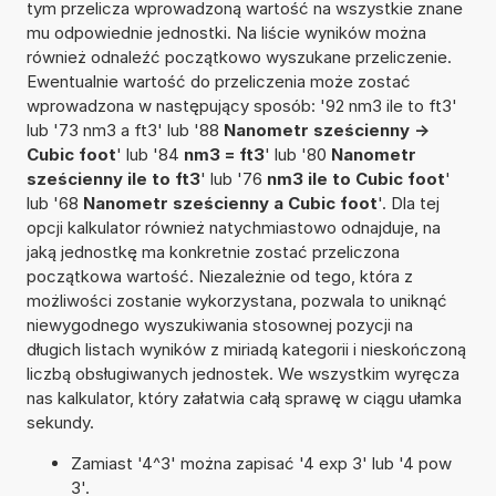
tym przelicza wprowadzoną wartość na wszystkie znane
mu odpowiednie jednostki. Na liście wyników można
również odnaleźć początkowo wyszukane przeliczenie.
Ewentualnie wartość do przeliczenia może zostać
wprowadzona w następujący sposób: '92 nm3 ile to ft3'
lub '73 nm3 a ft3' lub '88
Nanometr sześcienny ->
Cubic foot
' lub '84
nm3 = ft3
' lub '80
Nanometr
sześcienny ile to ft3
' lub '76
nm3 ile to Cubic foot
'
lub '68
Nanometr sześcienny a Cubic foot
'. Dla tej
opcji kalkulator również natychmiastowo odnajduje, na
jaką jednostkę ma konkretnie zostać przeliczona
początkowa wartość. Niezależnie od tego, która z
możliwości zostanie wykorzystana, pozwala to uniknąć
niewygodnego wyszukiwania stosownej pozycji na
długich listach wyników z miriadą kategorii i nieskończoną
liczbą obsługiwanych jednostek. We wszystkim wyręcza
nas kalkulator, który załatwia całą sprawę w ciągu ułamka
sekundy.
Zamiast '4^3' można zapisać '4 exp 3' lub '4 pow
3'.