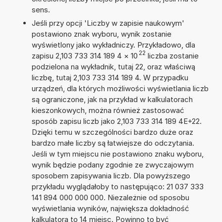
sens.
Jeśli przy opcji 'Liczby w zapisie naukowym'
postawiono znak wyboru, wynik zostanie
wyświetlony jako wykładniczy. Przykładowo, dla
22
zapisu 2,103 733 314 189 4
×
10
liczba zostanie
podzielona na wykładnik, tutaj 22, oraz właściwą
liczbę, tutaj 2,103 733 314 189 4. W przypadku
urządzeń, dla których możliwości wyświetlania liczb
są ograniczone, jak na przykład w kalkulatorach
kieszonkowych, można również zastosować
sposób zapisu liczb jako 2,103 733 314 189 4E+22.
Dzięki temu w szczególności bardzo duże oraz
bardzo małe liczby są łatwiejsze do odczytania.
Jeśli w tym miejscu nie postawiono znaku wyboru,
wynik będzie podany zgodnie ze zwyczajowym
sposobem zapisywania liczb. Dla powyższego
przykładu wyglądałoby to następująco: 21 037 333
141 894 000 000 000. Niezależnie od sposobu
wyświetlania wyników, największa dokładność
kalkulatora to 14 miejsc. Powinno to być