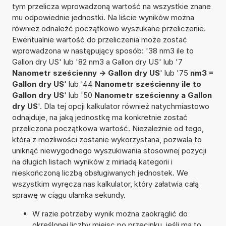
tym przelicza wprowadzoną wartość na wszystkie znane
mu odpowiednie jednostki. Na liście wyników można
również odnaleźć początkowo wyszukane przeliczenie.
Ewentualnie wartość do przeliczenia może zostać
wprowadzona w następujący sposób: '38 nm3 ile to
Gallon dry US' lub '82 nm3 a Gallon dry US' lub '7
Nanometr sześcienny -> Gallon dry US
' lub '75
nm3 =
Gallon dry US
' lub '44
Nanometr sześcienny ile to
Gallon dry US
' lub '50
Nanometr sześcienny a Gallon
dry US
'. Dla tej opcji kalkulator również natychmiastowo
odnajduje, na jaką jednostkę ma konkretnie zostać
przeliczona początkowa wartość. Niezależnie od tego,
która z możliwości zostanie wykorzystana, pozwala to
uniknąć niewygodnego wyszukiwania stosownej pozycji
na długich listach wyników z miriadą kategorii i
nieskończoną liczbą obsługiwanych jednostek. We
wszystkim wyręcza nas kalkulator, który załatwia całą
sprawę w ciągu ułamka sekundy.
W razie potrzeby wynik można zaokrąglić do
określonej liczby miejsc po przecinku, jeśli ma to