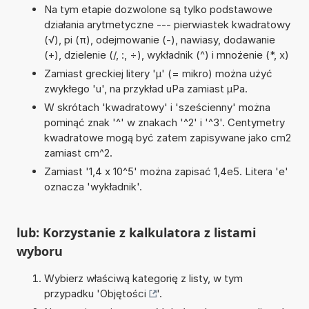
Na tym etapie dozwolone są tylko podstawowe
działania arytmetyczne --- pierwiastek kwadratowy
(√), pi (π), odejmowanie (-), nawiasy, dodawanie
(+), dzielenie (/, :, ÷), wykładnik (^) i mnożenie (*, x)
Zamiast greckiej litery 'µ' (= mikro) można użyć
zwykłego 'u', na przykład uPa zamiast µPa.
W skrótach 'kwadratowy' i 'sześcienny' można
pominąć znak '^' w znakach '^2' i '^3'. Centymetry
kwadratowe mogą być zatem zapisywane jako cm2
zamiast cm^2.
Zamiast '1,4 x 10^5' można zapisać 1,4e5. Litera 'e'
oznacza 'wykładnik'.
lub: Korzystanie z kalkulatora z listami
wyboru
Wybierz właściwą kategorię z listy, w tym
przypadku '
Objętości
'.