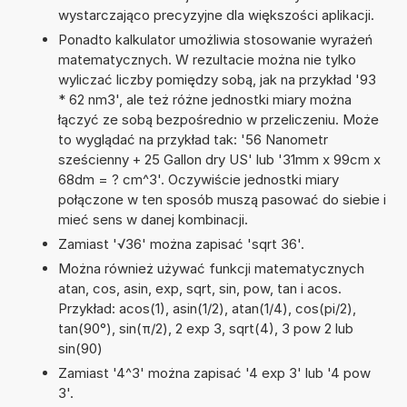
wystarczająco precyzyjne dla większości aplikacji.
Ponadto kalkulator umożliwia stosowanie wyrażeń
matematycznych. W rezultacie można nie tylko
wyliczać liczby pomiędzy sobą, jak na przykład '93
* 62 nm3', ale też różne jednostki miary można
łączyć ze sobą bezpośrednio w przeliczeniu. Może
to wyglądać na przykład tak: '56 Nanometr
sześcienny + 25 Gallon dry US' lub '31mm x 99cm x
68dm = ? cm^3'. Oczywiście jednostki miary
połączone w ten sposób muszą pasować do siebie i
mieć sens w danej kombinacji.
Zamiast '√36' można zapisać 'sqrt 36'.
Można również używać funkcji matematycznych
atan, cos, asin, exp, sqrt, sin, pow, tan i acos.
Przykład: acos(1), asin(1/2), atan(1/4), cos(pi/2),
tan(90°), sin(π/2), 2 exp 3, sqrt(4), 3 pow 2 lub
sin(90)
Zamiast '4^3' można zapisać '4 exp 3' lub '4 pow
3'.