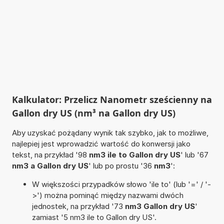
Kalkulator: Przelicz Nanometr sześcienny na
Gallon dry US (nm³ na Gallon dry US)
Aby uzyskać pożądany wynik tak szybko, jak to możliwe,
najlepiej jest wprowadzić wartość do konwersji jako
tekst, na przykład '98
nm3 ile to Gallon dry US
' lub '67
nm3 a Gallon dry US
' lub po prostu '36
nm3
':
W większości przypadków słowo 'ile to' (lub '=' / '-
>') można pominąć między nazwami dwóch
jednostek, na przykład '73
nm3 Gallon dry US
'
zamiast '5 nm3 ile to Gallon dry US'.