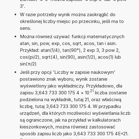
3'.
W razie potrzeby wynik można zaokrąglić do
określonej liczby miejsc po przecinku, jeśli ma to
sens.
Można również używać funkcji matematycznych
atan, sin, pow, exp, cos, sqrt, acos, tan i asin.
Przykład: atan(1/4), tan(90°), 2 exp 3, 3 pow 2,
cos(pi/2), sqrt(4), sin(90), asin(1/2), acos(1) lub
sin(π/2)
Jeśli przy opcji 'Liczby w zapisie naukowym'
postawiono znak wyboru, wynik zostanie
wyświetlony jako wykładniczy. Przykładowo, dla
21
zapisu 3,643 733 300 175 4
×
10
liczba zostanie
podzielona na wykładnik, tutaj 21, oraz właściwą
liczbę, tutaj 3,643 733 300 175 4. W przypadku
urządzeń, dla których możliwości wyświetlania liczb
są ograniczone, jak na przykład w kalkulatorach
kieszonkowych, można również zastosować
sposób zapisu liczb jako 3,643 733 300 175 4E+21.