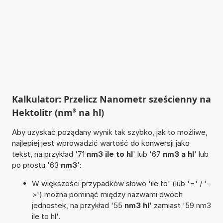
Kalkulator: Przelicz Nanometr sześcienny na
Hektolitr (nm³ na hl)
Aby uzyskać pożądany wynik tak szybko, jak to możliwe,
najlepiej jest wprowadzić wartość do konwersji jako
tekst, na przykład '71
nm3 ile to hl
' lub '67
nm3 a hl
' lub
po prostu '63
nm3
':
W większości przypadków słowo 'ile to' (lub '=' / '-
>') można pominąć między nazwami dwóch
jednostek, na przykład '55
nm3 hl
' zamiast '59 nm3
ile to hl'.