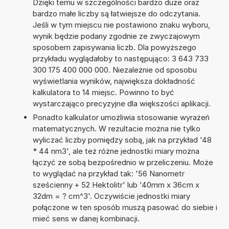
Dzięki temu w szczególności bardzo duże oraz
bardzo małe liczby są łatwiejsze do odczytania.
Jeśli w tym miejscu nie postawiono znaku wyboru,
wynik będzie podany zgodnie ze zwyczajowym
sposobem zapisywania liczb. Dla powyższego
przykładu wyglądałoby to następująco: 3 643 733
300 175 400 000 000. Niezależnie od sposobu
wyświetlania wyników, największa dokładność
kalkulatora to 14 miejsc. Powinno to być
wystarczająco precyzyjne dla większości aplikacji.
Ponadto kalkulator umożliwia stosowanie wyrażeń
matematycznych. W rezultacie można nie tylko
wyliczać liczby pomiędzy sobą, jak na przykład '48
* 44 nm3', ale też różne jednostki miary można
łączyć ze sobą bezpośrednio w przeliczeniu. Może
to wyglądać na przykład tak: '56 Nanometr
sześcienny + 52 Hektolitr' lub '40mm x 36cm x
32dm = ? cm^3'. Oczywiście jednostki miary
połączone w ten sposób muszą pasować do siebie i
mieć sens w danej kombinacji.