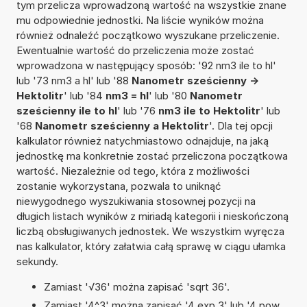
tym przelicza wprowadzoną wartość na wszystkie znane
mu odpowiednie jednostki. Na liście wyników można
również odnaleźć początkowo wyszukane przeliczenie.
Ewentualnie wartość do przeliczenia może zostać
wprowadzona w następujący sposób: '92 nm3 ile to hl'
lub '73 nm3 a hl' lub '88
Nanometr sześcienny ->
Hektolitr
' lub '84
nm3 = hl
' lub '80
Nanometr
sześcienny ile to hl
' lub '76
nm3 ile to Hektolitr
' lub
'68
Nanometr sześcienny a Hektolitr
'. Dla tej opcji
kalkulator również natychmiastowo odnajduje, na jaką
jednostkę ma konkretnie zostać przeliczona początkowa
wartość. Niezależnie od tego, która z możliwości
zostanie wykorzystana, pozwala to uniknąć
niewygodnego wyszukiwania stosownej pozycji na
długich listach wyników z miriadą kategorii i nieskończoną
liczbą obsługiwanych jednostek. We wszystkim wyręcza
nas kalkulator, który załatwia całą sprawę w ciągu ułamka
sekundy.
Zamiast '√36' można zapisać 'sqrt 36'.
Zamiast '4^3' można zapisać '4 exp 3' lub '4 pow