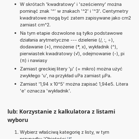
W skrótach 'kwadratowy' i 'sześcienny' można
pominąć znak '^' w znakach '^2' i '^3'. Centymetry
kwadratowe mogą być zatem zapisywane jako cm2
zamiast cm^2.
Na tym etapie dozwolone są tylko podstawowe
działania arytmetyczne --- dzielenie (/, :, ÷),
dodawanie (+), mnożenie (*, x), wykładnik (^),
pierwiastek kwadratowy (√), odejmowanie (-), pi
(π) i nawiasy
Zamiast greckiej litery 'µ' (= mikro) można użyć
zwykłego 'u', na przykład uPa zamiast µPa.
Zamiast '1,94 x 10^5' można zapisać 1,94e5. Litera
'e' oznacza 'wykładnik'.
lub: Korzystanie z kalkulatora z listami
wyboru
Wybierz właściwą kategorię z listy, w tym
przypadku '
Objętości
'.