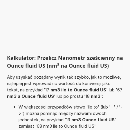
Kalkulator: Przelicz Nanometr sześcienny na
Ounce fluid US (nm³ na Ounce fluid US)
Aby uzyskać pożądany wynik tak szybko, jak to możliwe,
najlepiej jest wprowadzić wartość do konwersji jako
tekst, na przykład '17
nm3 ile to Ounce fluid US
' lub '67
nm3 a Ounce fluid US
' lub po prostu '18
nm3
':
W większości przypadków słowo 'ile to' (lub '=' / '-
>') można pominąć między nazwami dwóch
jednostek, na przykład '19
nm3 Ounce fluid US
'
zamiast '68 nm3 ile to Ounce fluid US'.