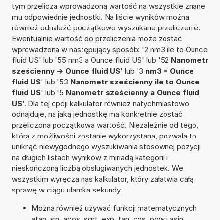
tym przelicza wprowadzoną wartość na wszystkie znane
mu odpowiednie jednostki. Na liście wyników można
również odnaleźć początkowo wyszukane przeliczenie.
Ewentualnie wartość do przeliczenia może zostać
wprowadzona w następujący sposób: '2 nm3 ile to Ounce
fluid US' lub '55 nm3 a Ounce fluid US' lub '52
Nanometr
sześcienny -> Ounce fluid US
' lub '3
nm3 = Ounce
fluid US
' lub '53
Nanometr sześcienny ile to Ounce
fluid US
' lub '5
Nanometr sześcienny a Ounce fluid
US
'. Dla tej opcji kalkulator również natychmiastowo
odnajduje, na jaką jednostkę ma konkretnie zostać
przeliczona początkowa wartość. Niezależnie od tego,
która z możliwości zostanie wykorzystana, pozwala to
uniknąć niewygodnego wyszukiwania stosownej pozycji
na długich listach wyników z miriadą kategorii i
nieskończoną liczbą obsługiwanych jednostek. We
wszystkim wyręcza nas kalkulator, który załatwia całą
sprawę w ciągu ułamka sekundy.
Można również używać funkcji matematycznych
atan, sin, acos, sqrt, exp, tan, cos, pow i asin.