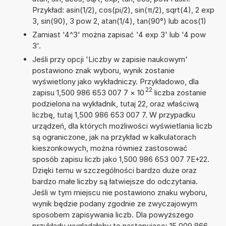
Przykład: asin(1/2), cos(pi/2), sin(π/2), sqrt(4), 2 exp
3, sin(90), 3 pow 2, atan(1/4), tan(90°) lub acos(1)
Zamiast '4^3' można zapisać '4 exp 3' lub '4 pow
3'.
Jeśli przy opcji 'Liczby w zapisie naukowym'
postawiono znak wyboru, wynik zostanie
wyświetlony jako wykładniczy. Przykładowo, dla
22
zapisu 1,500 986 653 007 7
×
10
liczba zostanie
podzielona na wykładnik, tutaj 22, oraz właściwą
liczbę, tutaj 1,500 986 653 007 7. W przypadku
urządzeń, dla których możliwości wyświetlania liczb
są ograniczone, jak na przykład w kalkulatorach
kieszonkowych, można również zastosować
sposób zapisu liczb jako 1,500 986 653 007 7E+22.
Dzięki temu w szczególności bardzo duże oraz
bardzo małe liczby są łatwiejsze do odczytania.
Jeśli w tym miejscu nie postawiono znaku wyboru,
wynik będzie podany zgodnie ze zwyczajowym
sposobem zapisywania liczb. Dla powyższego
przykładu wyglądałoby to następująco: 15 009 866