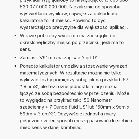
530 077 000 000 000. Niezależnie od sposobu
wyświetlania wyników, największa dokładność
kalkulatora to 14 miejsc. Powinno to być
wystarczająco precyzyjne dla większości aplikacji.
W razie potrzeby wynik można zaokrąglić do
określonej liczby miejsc po przecinku, jeśli ma to
sens.
Zamiast '√9' można zapisać 'sqrt 9'.
Ponadto kalkulator umożliwia stosowanie wyrażeń
matematycznych. W rezultacie można nie tylko
wyliczać liczby pomiędzy sobą, jak na przykład '57
* 8 nm3', ale też różne jednostki miary można
łączyć ze sobą bezpośrednio w przeliczeniu. Może
to wyglądać na przykład tak: '56 Nanometr
sześcienny + 7 Ounce fluid US' lub '58mm x 9cm x
59dm = ? cm^3'. Oczywiście jednostki miary
połączone w ten sposób muszą pasować do siebie i
mieć sens w danej kombinacji.