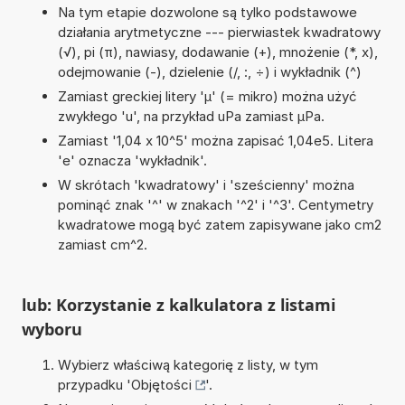
Na tym etapie dozwolone są tylko podstawowe
działania arytmetyczne --- pierwiastek kwadratowy
(√), pi (π), nawiasy, dodawanie (+), mnożenie (*, x),
odejmowanie (-), dzielenie (/, :, ÷) i wykładnik (^)
Zamiast greckiej litery 'µ' (= mikro) można użyć
zwykłego 'u', na przykład uPa zamiast µPa.
Zamiast '1,04 x 10^5' można zapisać 1,04e5. Litera
'e' oznacza 'wykładnik'.
W skrótach 'kwadratowy' i 'sześcienny' można
pominąć znak '^' w znakach '^2' i '^3'. Centymetry
kwadratowe mogą być zatem zapisywane jako cm2
zamiast cm^2.
lub: Korzystanie z kalkulatora z listami
wyboru
Wybierz właściwą kategorię z listy, w tym
przypadku '
Objętości
'.