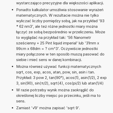
wystarczająco precyzyjne dla większości aplikacji.
Ponadto kalkulator umożliwia stosowanie wyrażeń
matematycznych. W rezultacie można nie tylko
wyliczać liczby pomiędzy sobą, jak na przykład '93
* 62 nm3', ale też różne jednostki miary można
łączyć ze sobą bezpośrednio w przeliczeniu. Może
to wyglądać na przykład tak: '56 Nanometr
sześcienny + 25 Pint liquid imperial' lub '31mm x
99cm x 68dm = ? cm^3'. Oczywiście jednostki
miary połączone w ten sposób muszą pasować do
siebie i mieć sens w danej kombinacji.
Można również używać funkcji matematycznych
sqrt, cos, exp, acos, atan, pow, sin, asin i tan.
Przykład: 3 pow 2, tan(90°), acos(1), asin(1/2), 2 exp
3, sin(90), sin(π/2), sqrt(4), cos(pi/2) lub atan(1/4)
W razie potrzeby wynik można zaokrąglić do
określonej liczby miejsc po przecinku, jeśli ma to
sens.
Zamiast '√9' można zapisać 'sqrt 9'.