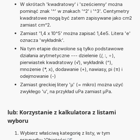
W skrótach 'kwadratowy' i 'sześcienny' można
pominąć znak '^' w znakach '^2' i '^3'. Centymetry
kwadratowe mogą być zatem zapisywane jako cm2
zamiast cm^2.
Zamiast '1,4 x 10^5' można zapisać 1,4e5. Litera 'e'
oznacza 'wykładnik'.
Na tym etapie dozwolone są tylko podstawowe
działania arytmetyczne --- dzielenie (/, :, ÷),
pierwiastek kwadratowy (√), wykładnik (^),
mnożenie (*, x), dodawanie (+), nawiasy, pi (π) i
odejmowanie (-)
Zamiast greckiej litery 'µ' (= mikro) można użyć
zwykłego 'u', na przykład uPa zamiast µPa.
lub: Korzystanie z kalkulatora z listami
wyboru
Wybierz właściwą kategorię z listy, w tym
przypadku '
Objętości
'.