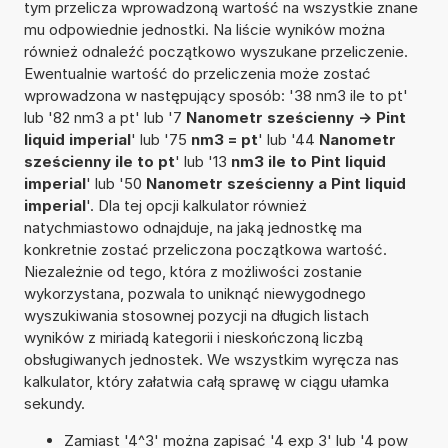
tym przelicza wprowadzoną wartość na wszystkie znane
mu odpowiednie jednostki. Na liście wyników można
również odnaleźć początkowo wyszukane przeliczenie.
Ewentualnie wartość do przeliczenia może zostać
wprowadzona w następujący sposób: '38 nm3 ile to pt'
lub '82 nm3 a pt' lub '7
Nanometr sześcienny -> Pint
liquid imperial
' lub '75
nm3 = pt
' lub '44
Nanometr
sześcienny ile to pt
' lub '13
nm3 ile to Pint liquid
imperial
' lub '50
Nanometr sześcienny a Pint liquid
imperial
'. Dla tej opcji kalkulator również
natychmiastowo odnajduje, na jaką jednostkę ma
konkretnie zostać przeliczona początkowa wartość.
Niezależnie od tego, która z możliwości zostanie
wykorzystana, pozwala to uniknąć niewygodnego
wyszukiwania stosownej pozycji na długich listach
wyników z miriadą kategorii i nieskończoną liczbą
obsługiwanych jednostek. We wszystkim wyręcza nas
kalkulator, który załatwia całą sprawę w ciągu ułamka
sekundy.
Zamiast '4^3' można zapisać '4 exp 3' lub '4 pow