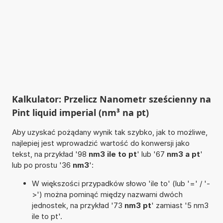
Kalkulator: Przelicz Nanometr sześcienny na
Pint liquid imperial (nm³ na pt)
Aby uzyskać pożądany wynik tak szybko, jak to możliwe,
najlepiej jest wprowadzić wartość do konwersji jako
tekst, na przykład '98
nm3 ile to pt
' lub '67
nm3 a pt
'
lub po prostu '36
nm3
':
W większości przypadków słowo 'ile to' (lub '=' / '-
>') można pominąć między nazwami dwóch
jednostek, na przykład '73
nm3 pt
' zamiast '5 nm3
ile to pt'.