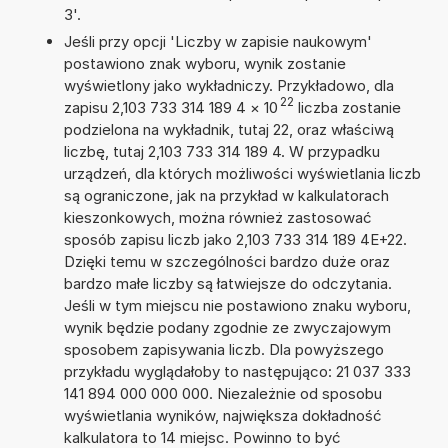
3'.
Jeśli przy opcji 'Liczby w zapisie naukowym'
postawiono znak wyboru, wynik zostanie
wyświetlony jako wykładniczy. Przykładowo, dla
22
zapisu 2,103 733 314 189 4
×
10
liczba zostanie
podzielona na wykładnik, tutaj 22, oraz właściwą
liczbę, tutaj 2,103 733 314 189 4. W przypadku
urządzeń, dla których możliwości wyświetlania liczb
są ograniczone, jak na przykład w kalkulatorach
kieszonkowych, można również zastosować
sposób zapisu liczb jako 2,103 733 314 189 4E+22.
Dzięki temu w szczególności bardzo duże oraz
bardzo małe liczby są łatwiejsze do odczytania.
Jeśli w tym miejscu nie postawiono znaku wyboru,
wynik będzie podany zgodnie ze zwyczajowym
sposobem zapisywania liczb. Dla powyższego
przykładu wyglądałoby to następująco: 21 037 333
141 894 000 000 000. Niezależnie od sposobu
wyświetlania wyników, największa dokładność
kalkulatora to 14 miejsc. Powinno to być