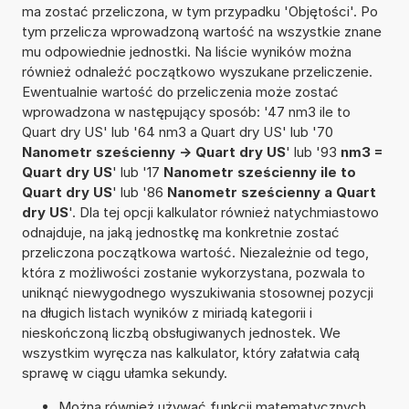
ma zostać przeliczona, w tym przypadku 'Objętości'. Po
tym przelicza wprowadzoną wartość na wszystkie znane
mu odpowiednie jednostki. Na liście wyników można
również odnaleźć początkowo wyszukane przeliczenie.
Ewentualnie wartość do przeliczenia może zostać
wprowadzona w następujący sposób: '47 nm3 ile to
Quart dry US' lub '64 nm3 a Quart dry US' lub '70
Nanometr sześcienny -> Quart dry US
' lub '93
nm3 =
Quart dry US
' lub '17
Nanometr sześcienny ile to
Quart dry US
' lub '86
Nanometr sześcienny a Quart
dry US
'. Dla tej opcji kalkulator również natychmiastowo
odnajduje, na jaką jednostkę ma konkretnie zostać
przeliczona początkowa wartość. Niezależnie od tego,
która z możliwości zostanie wykorzystana, pozwala to
uniknąć niewygodnego wyszukiwania stosownej pozycji
na długich listach wyników z miriadą kategorii i
nieskończoną liczbą obsługiwanych jednostek. We
wszystkim wyręcza nas kalkulator, który załatwia całą
sprawę w ciągu ułamka sekundy.
Można również używać funkcji matematycznych