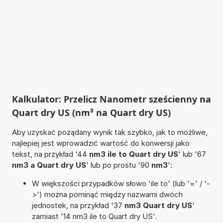
Kalkulator: Przelicz Nanometr sześcienny na
Quart dry US (nm³ na Quart dry US)
Aby uzyskać pożądany wynik tak szybko, jak to możliwe,
najlepiej jest wprowadzić wartość do konwersji jako
tekst, na przykład '44
nm3 ile to Quart dry US
' lub '67
nm3 a Quart dry US
' lub po prostu '90
nm3
':
W większości przypadków słowo 'ile to' (lub '=' / '-
>') można pominąć między nazwami dwóch
jednostek, na przykład '37
nm3 Quart dry US
'
zamiast '14 nm3 ile to Quart dry US'.