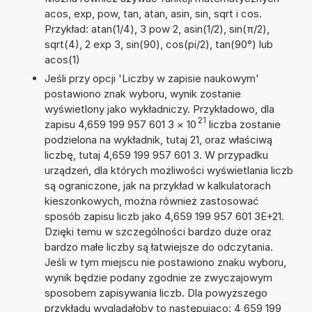
acos, exp, pow, tan, atan, asin, sin, sqrt i cos.
Przykład: atan(1/4), 3 pow 2, asin(1/2), sin(π/2),
sqrt(4), 2 exp 3, sin(90), cos(pi/2), tan(90°) lub
acos(1)
Jeśli przy opcji 'Liczby w zapisie naukowym'
postawiono znak wyboru, wynik zostanie
wyświetlony jako wykładniczy. Przykładowo, dla
21
zapisu 4,659 199 957 601 3
×
10
liczba zostanie
podzielona na wykładnik, tutaj 21, oraz właściwą
liczbę, tutaj 4,659 199 957 601 3. W przypadku
urządzeń, dla których możliwości wyświetlania liczb
są ograniczone, jak na przykład w kalkulatorach
kieszonkowych, można również zastosować
sposób zapisu liczb jako 4,659 199 957 601 3E+21.
Dzięki temu w szczególności bardzo duże oraz
bardzo małe liczby są łatwiejsze do odczytania.
Jeśli w tym miejscu nie postawiono znaku wyboru,
wynik będzie podany zgodnie ze zwyczajowym
sposobem zapisywania liczb. Dla powyższego
przykładu wyglądałoby to następująco: 4 659 199