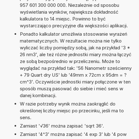
957 601 300 000 000. Niezależnie od sposobu
wyświetlania wyników, największa dokładność
kalkulatora to 14 miejsc. Powinno to być
wystarczająco precyzyjne dla większości aplikacji.
Ponadto kalkulator umożliwia stosowanie wyrażeń
matematycznych. W rezultacie można nie tylko
wyliczać liczby pomiędzy sobą, jak na przykład '3 *
26 nm3', ale też różne jednostki miary można łączyć
ze sobą bezpośrednio w przeliczeniu. Może to
wyglądać na przykład tak: '56 Nanometr sześcienny
+ 79 Quart dry US' lub '49mm x 72cm x 95dm = ?
cm^3'. Oczywiście jednostki miary połączone w ten
sposób muszą pasować do siebie i mieć sens w
danej kombinacji.
W razie potrzeby wynik można zaokrąglić do
określonej liczby miejsc po przecinku, jeśli ma to
sens.
Zamiast '√36' można zapisać 'sqrt 36'.
Zamiast '4^3' można zapisać '4 exp 3' lub '4 pow