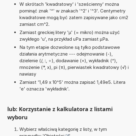
W skrótach 'kwadratowy' i 'sześcienny' można
pominąć znak '^' w znakach '^2' i '^3'. Centymetry
kwadratowe mogą być zatem zapisywane jako cm2
zamiast cm^2.
Zamiast greckiej litery 'µ' (= mikro) można użyć
zwykłego 'u', na przykład uPa zamiast µPa.
Na tym etapie dozwolone są tylko podstawowe
działania arytmetyczne --- odejmowanie (-),
dzielenie (/, :, ÷), dodawanie (+), wykładnik (^),
mnożenie (*, x), pi (π), pierwiastek kwadratowy (√) i
nawiasy
Zamiast '1,49 x 10^5' można zapisać 1,49e5. Litera
'e' oznacza 'wykładnik'.
lub: Korzystanie z kalkulatora z listami
wyboru
Wybierz właściwą kategorię z listy, w tym
przypadku '
Objętości
'.