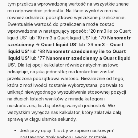
tym przelicza wprowadzoną wartość na wszystkie znane
mu odpowiednie jednostki. Na liście wyników można
również odnaleźć początkowo wyszukane przeliczenie.
Ewentualnie wartość do przeliczenia może zostać
wprowadzona w następujący sposób: '20 nm3 ile to Quart
liquid US' lub '19 nm3 a Quart liquid US' lub '79
Nanometr
sześcienny -> Quart liquid US
' lub '39
nm3 = Quart
liquid US
' lub '98
Nanometr sześcienny ile to Quart
liquid US
' lub '77
Nanometr sześcienny a Quart liquid
US
'. Dla tej opcji kalkulator również natychmiastowo
odnajduje, na jaką jednostkę ma konkretnie zostać
przeliczona początkowa wartość. Niezależnie od tego,
która z możliwości zostanie wykorzystana, pozwala to
uniknąć niewygodnego wyszukiwania stosownej pozycji
na długich listach wyników z miriadą kategorii i
nieskończoną liczbą obsługiwanych jednostek. We
wszystkim wyręcza nas kalkulator, który załatwia całą
sprawę w ciągu ułamka sekundy.
Jeśli przy opcji 'Liczby w zapisie naukowym'
postawiono znak wyboru, wynik zostanie