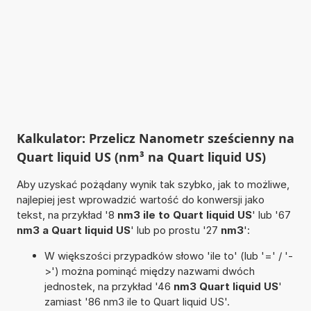
Kalkulator: Przelicz Nanometr sześcienny na
Quart liquid US (nm³ na Quart liquid US)
Aby uzyskać pożądany wynik tak szybko, jak to możliwe,
najlepiej jest wprowadzić wartość do konwersji jako
tekst, na przykład '8
nm3 ile to Quart liquid US
' lub '67
nm3 a Quart liquid US
' lub po prostu '27
nm3
':
W większości przypadków słowo 'ile to' (lub '=' / '-
>') można pominąć między nazwami dwóch
jednostek, na przykład '46
nm3 Quart liquid US
'
zamiast '86 nm3 ile to Quart liquid US'.