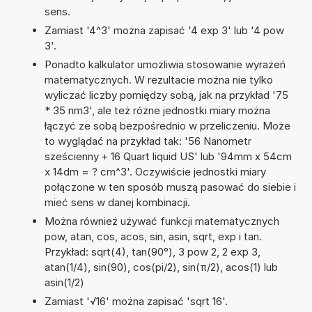
sens.
Zamiast '4^3' można zapisać '4 exp 3' lub '4 pow
3'.
Ponadto kalkulator umożliwia stosowanie wyrażeń
matematycznych. W rezultacie można nie tylko
wyliczać liczby pomiędzy sobą, jak na przykład '75
* 35 nm3', ale też różne jednostki miary można
łączyć ze sobą bezpośrednio w przeliczeniu. Może
to wyglądać na przykład tak: '56 Nanometr
sześcienny + 16 Quart liquid US' lub '94mm x 54cm
x 14dm = ? cm^3'. Oczywiście jednostki miary
połączone w ten sposób muszą pasować do siebie i
mieć sens w danej kombinacji.
Można również używać funkcji matematycznych
pow, atan, cos, acos, sin, asin, sqrt, exp i tan.
Przykład: sqrt(4), tan(90°), 3 pow 2, 2 exp 3,
atan(1/4), sin(90), cos(pi/2), sin(π/2), acos(1) lub
asin(1/2)
Zamiast '√16' można zapisać 'sqrt 16'.