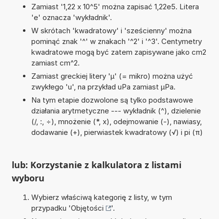
Zamiast '1,22 x 10^5' można zapisać 1,22e5. Litera
'e' oznacza 'wykładnik'.
W skrótach 'kwadratowy' i 'sześcienny' można
pominąć znak '^' w znakach '^2' i '^3'. Centymetry
kwadratowe mogą być zatem zapisywane jako cm2
zamiast cm^2.
Zamiast greckiej litery 'µ' (= mikro) można użyć
zwykłego 'u', na przykład uPa zamiast µPa.
Na tym etapie dozwolone są tylko podstawowe
działania arytmetyczne --- wykładnik (^), dzielenie
(/, :, ÷), mnożenie (*, x), odejmowanie (-), nawiasy,
dodawanie (+), pierwiastek kwadratowy (√) i pi (π)
lub: Korzystanie z kalkulatora z listami
wyboru
Wybierz właściwą kategorię z listy, w tym
przypadku '
Objętości
'.