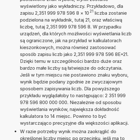
wyświetlony jako wykładniczy. Przykładowo, dla
21
zapisu 2,351 999 978 596 8
×
10
liczba zostanie
podzielona na wykładnik, tutaj 21, oraz właściwą
liczbę, tutaj 2,351 999 978 596 8. W przypadku
urządzeń, dla których możliwości wyświetlania liczb
są ograniczone, jak na przykład w kalkulatorach
kieszonkowych, można również zastosować
sposób zapisu liczb jako 2,351 999 978 596 8E+21.
Dzięki temu w szczególności bardzo duże oraz
bardzo małe liczby są łatwiejsze do odczytania.
Jeśli w tym miejscu nie postawiono znaku wyboru,
wynik będzie podany zgodnie ze zwyczajowym
sposobem zapisywania liczb. Dla powyższego
przykładu wyglądałoby to następująco: 2 351 999
978 596 800 000 000. Niezależnie od sposobu
wyświetlania wyników, największa dokładność
kalkulatora to 14 miejsc. Powinno to być
wystarczająco precyzyjne dla większości aplikacji.
W razie potrzeby wynik można zaokrąglić do
określonej liczby miejsc po przecinku, jeśli ma to