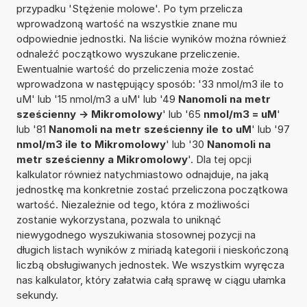
przypadku 'Stężenie molowe'. Po tym przelicza
wprowadzoną wartość na wszystkie znane mu
odpowiednie jednostki. Na liście wyników można również
odnaleźć początkowo wyszukane przeliczenie.
Ewentualnie wartość do przeliczenia może zostać
wprowadzona w następujący sposób: '33 nmol/m3 ile to
uM' lub '15 nmol/m3 a uM' lub '49
Nanomoli na metr
sześcienny -> Mikromolowy
' lub '65
nmol/m3 = uM
'
lub '81
Nanomoli na metr sześcienny ile to uM
' lub '97
nmol/m3 ile to Mikromolowy
' lub '30
Nanomoli na
metr sześcienny a Mikromolowy
'. Dla tej opcji
kalkulator również natychmiastowo odnajduje, na jaką
jednostkę ma konkretnie zostać przeliczona początkowa
wartość. Niezależnie od tego, która z możliwości
zostanie wykorzystana, pozwala to uniknąć
niewygodnego wyszukiwania stosownej pozycji na
długich listach wyników z miriadą kategorii i nieskończoną
liczbą obsługiwanych jednostek. We wszystkim wyręcza
nas kalkulator, który załatwia całą sprawę w ciągu ułamka
sekundy.