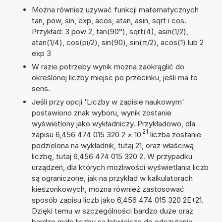
Można również używać funkcji matematycznych
tan, pow, sin, exp, acos, atan, asin, sqrt i cos.
Przykład: 3 pow 2, tan(90°), sqrt(4), asin(1/2),
atan(1/4), cos(pi/2), sin(90), sin(π/2), acos(1) lub 2
exp 3
W razie potrzeby wynik można zaokrąglić do
określonej liczby miejsc po przecinku, jeśli ma to
sens.
Jeśli przy opcji 'Liczby w zapisie naukowym'
postawiono znak wyboru, wynik zostanie
wyświetlony jako wykładniczy. Przykładowo, dla
21
zapisu 6,456 474 015 320 2
×
10
liczba zostanie
podzielona na wykładnik, tutaj 21, oraz właściwą
liczbę, tutaj 6,456 474 015 320 2. W przypadku
urządzeń, dla których możliwości wyświetlania liczb
są ograniczone, jak na przykład w kalkulatorach
kieszonkowych, można również zastosować
sposób zapisu liczb jako 6,456 474 015 320 2E+21.
Dzięki temu w szczególności bardzo duże oraz
bardzo małe liczby są łatwiejsze do odczytania.