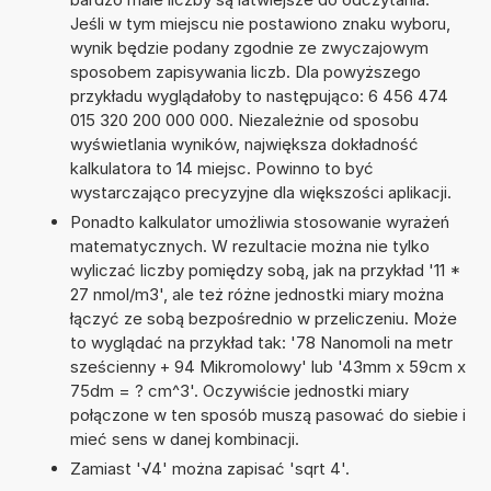
Jeśli w tym miejscu nie postawiono znaku wyboru,
wynik będzie podany zgodnie ze zwyczajowym
sposobem zapisywania liczb. Dla powyższego
przykładu wyglądałoby to następująco: 6 456 474
015 320 200 000 000. Niezależnie od sposobu
wyświetlania wyników, największa dokładność
kalkulatora to 14 miejsc. Powinno to być
wystarczająco precyzyjne dla większości aplikacji.
Ponadto kalkulator umożliwia stosowanie wyrażeń
matematycznych. W rezultacie można nie tylko
wyliczać liczby pomiędzy sobą, jak na przykład '11 *
27 nmol/m3', ale też różne jednostki miary można
łączyć ze sobą bezpośrednio w przeliczeniu. Może
to wyglądać na przykład tak: '78 Nanomoli na metr
sześcienny + 94 Mikromolowy' lub '43mm x 59cm x
75dm = ? cm^3'. Oczywiście jednostki miary
połączone w ten sposób muszą pasować do siebie i
mieć sens w danej kombinacji.
Zamiast '√4' można zapisać 'sqrt 4'.