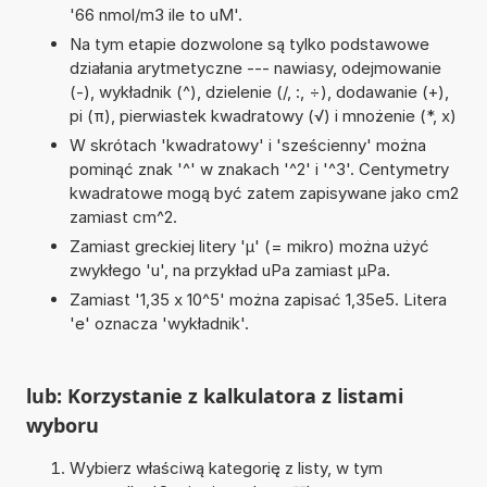
'66 nmol/m3 ile to uM'.
Na tym etapie dozwolone są tylko podstawowe
działania arytmetyczne --- nawiasy, odejmowanie
(-), wykładnik (^), dzielenie (/, :, ÷), dodawanie (+),
pi (π), pierwiastek kwadratowy (√) i mnożenie (*, x)
W skrótach 'kwadratowy' i 'sześcienny' można
pominąć znak '^' w znakach '^2' i '^3'. Centymetry
kwadratowe mogą być zatem zapisywane jako cm2
zamiast cm^2.
Zamiast greckiej litery 'µ' (= mikro) można użyć
zwykłego 'u', na przykład uPa zamiast µPa.
Zamiast '1,35 x 10^5' można zapisać 1,35e5. Litera
'e' oznacza 'wykładnik'.
lub: Korzystanie z kalkulatora z listami
wyboru
Wybierz właściwą kategorię z listy, w tym