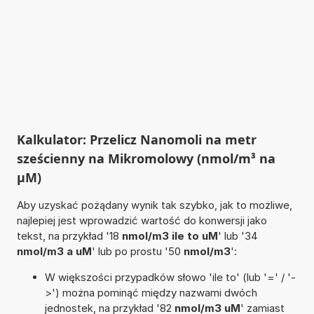
Kalkulator: Przelicz Nanomoli na metr
sześcienny na Mikromolowy (nmol/m³ na
µM)
Aby uzyskać pożądany wynik tak szybko, jak to możliwe,
najlepiej jest wprowadzić wartość do konwersji jako
tekst, na przykład '18
nmol/m3 ile to uM
' lub '34
nmol/m3 a uM
' lub po prostu '50
nmol/m3
':
W większości przypadków słowo 'ile to' (lub '=' / '-
>') można pominąć między nazwami dwóch
jednostek, na przykład '82
nmol/m3 uM
' zamiast