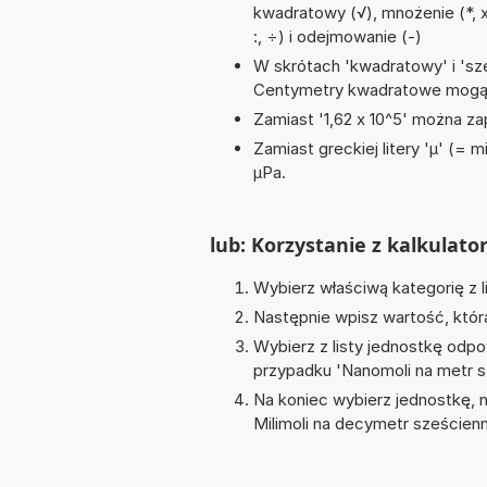
kwadratowy (√), mnożenie (*, x),
:, ÷) i odejmowanie (-)
W skrótach 'kwadratowy' i 'sze
Centymetry kwadratowe mogą 
Zamiast '1,62 x 10^5' można zap
Zamiast greckiej litery 'µ' (= 
µPa.
lub: Korzystanie z kalkulato
Wybierz właściwą kategorię z l
Następnie wpisz wartość, któr
Wybierz z listy jednostkę odpo
przypadku '
Nanomoli na metr 
Na koniec wybierz jednostkę, 
Milimoli na decymetr szeście