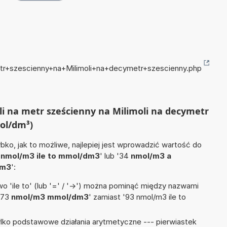
etr+szescienny+na+Milimoli+na+decymetr+szescienny.php
li na metr sześcienny na Milimoli na decymetr
ol/dm³)
ko, jak to możliwe, najlepiej jest wprowadzić wartość do
4
nmol/m3 ile to mmol/dm3
' lub '34
nmol/m3 a
/m3
':
 'ile to' (lub '=' / '->') można pominąć między nazwami
'73
nmol/m3 mmol/dm3
' zamiast '93 nmol/m3 ile to
lko podstawowe działania arytmetyczne --- pierwiastek