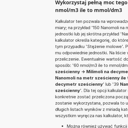
Wykorzystaj pełną moc tego 
nmol/m3 ile to mmol/dm3
Kalkulator ten pozwala na wprowadze
miary; na przykład '150 Nanomoli n
jednostki lub jej skrótna przykład '
kalkulator określa kategorię, do któr
tym przypadku 'Stężenie molowe'. 
mu odpowiednie jednostki. Na liśc
przeliczenie. Ewentualnie wartość 
sposób: '60 nmol/m3 ile to mmol/dm
sześcienny -> Milimoli na decym
Nanomoli na metr sześcienny il
decymetr sześcienny
' lub '39
Nan
sześcienny
'. Dla tej opcji kalkula
konkretnie zostać przeliczona począ
zostanie wykorzystana, pozwala to 
długich listach wyników z miriadą ka
wszystkim wyręcza nas kalkulator, k
Można również używać funkcji m