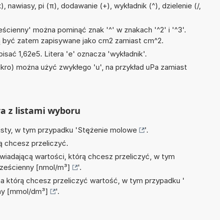
 nawiasy, pi (π), dodawanie (+), wykładnik (^), dzielenie (/,
ścienny' można pominąć znak '^' w znakach '^2' i '^3'.
być zatem zapisywane jako cm2 zamiast cm^2.
isać 1,62e5. Litera 'e' oznacza 'wykładnik'.
mikro) można użyć zwykłego 'u', na przykład uPa zamiast
ra z listami wyboru
isty, w tym przypadku '
Stężenie molowe
'.
ą chcesz przeliczyć.
wiadającą wartości, którą chcesz przeliczyć, w tym
sześcienny [nmol/m³]
'.
na którą chcesz przeliczyć wartość, w tym przypadku '
nny [mmol/dm³]
'.