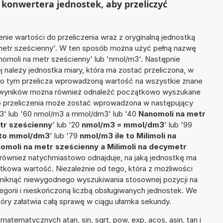
konwertera jednostek, aby przeliczyć
nie wartości do przeliczenia wraz z oryginalną jednostką
a metr sześcienny'. W ten sposób można użyć pełną nazwę
Nanomoli na metr sześcienny' lub 'nmol/m3'. Następnie
ej należy jednostka miary, która ma zostać przeliczona, w
Po tym przelicza wprowadzoną wartość na wszystkie znane
ie wyników można również odnaleźć początkowo wyszukane
do przeliczenia może zostać wprowadzona w następujący
3' lub '60 nmol/m3 a mmol/dm3' lub '40
Nanomoli na metr
etr sześcienny
' lub '20
nmol/m3 = mmol/dm3
' lub '99
e to mmol/dm3
' lub '79
nmol/m3 ile to Milimoli na
omoli na metr sześcienny a Milimoli na decymetr
tor również natychmiastowo odnajduje, na jaką jednostkę ma
tkowa wartość. Niezależnie od tego, która z możliwości
uniknąć niewygodnego wyszukiwania stosownej pozycji na
tegorii i nieskończoną liczbą obsługiwanych jednostek. We
tóry załatwia całą sprawę w ciągu ułamka sekundy.
atematycznych atan, sin, sqrt, pow, exp, acos, asin, tan i