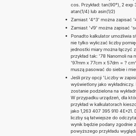
cos. Przykład: tan(90°), 2 exp 3
atan(1/4) lub asin(1/2)
Zamiast '4^3' można zapisać '4
Zamiast '√9' można zapisać 'sq
Ponadto kalkulator umożliwia
nie tylko wyliczać liczby pomię
jednostki miary można łączyć 
przykład tak: '78 Nanomoli na 
'97mm x 77cm x 57dm = ? cm^3
muszą pasować do siebie i mie
Jeśli przy opcji 'Liczby w zap
wyświetlony jako wykładniczy. 
zostanie podzielona na wykładni
W przypadku urządzeń, dla któr
przykład w kalkulatorach kies
jako 1,263 407 395 910 4E+21.
liczby są łatwiejsze do odczyt
wynik będzie podany zgodnie 
powyższego przykładu wygląda