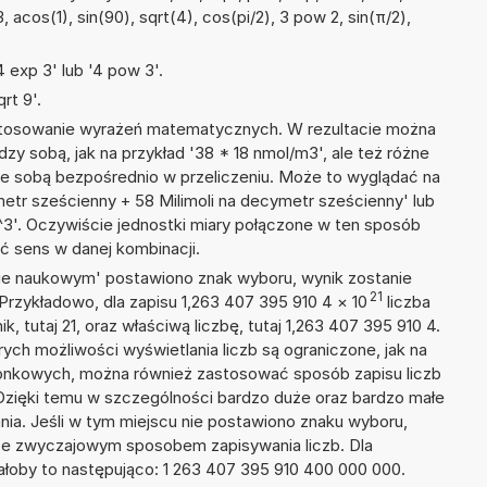
, acos(1), sin(90), sqrt(4), cos(pi/2), 3 pow 2, sin(π/2),
 exp 3' lub '4 pow 3'.
rt 9'.
 stosowanie wyrażeń matematycznych. W rezultacie można
dzy sobą, jak na przykład '38 * 18 nmol/m3', ale też różne
ze sobą bezpośrednio w przeliczeniu. Może to wyglądać na
metr sześcienny + 58 Milimoli na decymetr sześcienny' lub
'. Oczywiście jednostki miary połączone w ten sposób
ć sens w danej kombinacji.
isie naukowym' postawiono znak wyboru, wynik zostanie
21
Przykładowo, dla zapisu 1,263 407 395 910 4
×
10
liczba
k, tutaj 21, oraz właściwą liczbę, tutaj 1,263 407 395 910 4.
ych możliwości wyświetlania liczb są ograniczone, jak na
zonkowych, można również zastosować sposób zapisu liczb
 Dzięki temu w szczególności bardzo duże oraz bardzo małe
ania. Jeśli w tym miejscu nie postawiono znaku wyboru,
ze zwyczajowym sposobem zapisywania liczb. Dla
łoby to następująco: 1 263 407 395 910 400 000 000.