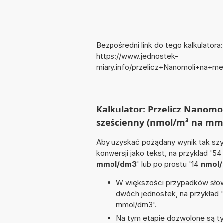
Bezpośredni link do tego kalkulatora:
https://www.jednostek-
miary.info/przelicz+Nanomoli+na+m
Kalkulator: Przelicz Nanomo
sześcienny (nmol/m³ na mm
Aby uzyskać pożądany wynik tak szyb
konwersji jako tekst, na przykład '5
mmol/dm3
' lub po prostu '14
nmol
W większości przypadków słowo
dwóch jednostek, na przykład 
mmol/dm3'.
Na tym etapie dozwolone są ty