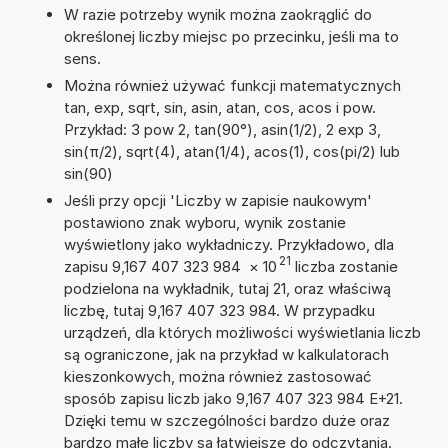
W razie potrzeby wynik można zaokrąglić do
określonej liczby miejsc po przecinku, jeśli ma to
sens.
Można również używać funkcji matematycznych
tan, exp, sqrt, sin, asin, atan, cos, acos i pow.
Przykład: 3 pow 2, tan(90°), asin(1/2), 2 exp 3,
sin(π/2), sqrt(4), atan(1/4), acos(1), cos(pi/2) lub
sin(90)
Jeśli przy opcji 'Liczby w zapisie naukowym'
postawiono znak wyboru, wynik zostanie
wyświetlony jako wykładniczy. Przykładowo, dla
21
zapisu 9,167 407 323 984
×
10
liczba zostanie
podzielona na wykładnik, tutaj 21, oraz właściwą
liczbę, tutaj 9,167 407 323 984. W przypadku
urządzeń, dla których możliwości wyświetlania liczb
są ograniczone, jak na przykład w kalkulatorach
kieszonkowych, można również zastosować
sposób zapisu liczb jako 9,167 407 323 984 E+21.
Dzięki temu w szczególności bardzo duże oraz
bardzo małe liczby są łatwiejsze do odczytania.