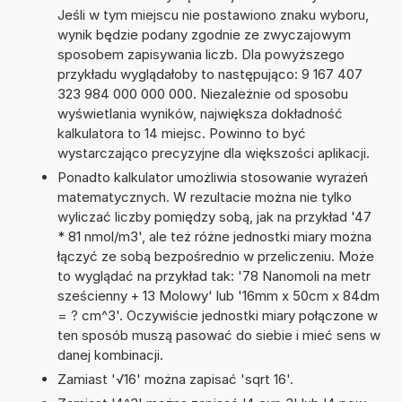
Jeśli w tym miejscu nie postawiono znaku wyboru,
wynik będzie podany zgodnie ze zwyczajowym
sposobem zapisywania liczb. Dla powyższego
przykładu wyglądałoby to następująco: 9 167 407
323 984 000 000 000. Niezależnie od sposobu
wyświetlania wyników, największa dokładność
kalkulatora to 14 miejsc. Powinno to być
wystarczająco precyzyjne dla większości aplikacji.
Ponadto kalkulator umożliwia stosowanie wyrażeń
matematycznych. W rezultacie można nie tylko
wyliczać liczby pomiędzy sobą, jak na przykład '47
* 81 nmol/m3', ale też różne jednostki miary można
łączyć ze sobą bezpośrednio w przeliczeniu. Może
to wyglądać na przykład tak: '78 Nanomoli na metr
sześcienny + 13 Molowy' lub '16mm x 50cm x 84dm
= ? cm^3'. Oczywiście jednostki miary połączone w
ten sposób muszą pasować do siebie i mieć sens w
danej kombinacji.
Zamiast '√16' można zapisać 'sqrt 16'.