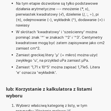
Na tym etapie dozwolone są tylko podstawowe
działania arytmetyczne --- mnożenie (*, x),
pierwiastek kwadratowy (√), dzielenie (/, :, ÷), pi
(π), odejmowanie (-), wykładnik (^), dodawanie (+) i
nawiasy
W skrótach 'kwadratowy' i 'sześcienny' można
pominąć znak '^' w znakach '^2' i '^3'. Centymetry
kwadratowe mogą być zatem zapisywane jako cm2
zamiast cm^2.
Zamiast greckiej litery 'µ' (= mikro) można użyć
zwykłego 'u', na przykład uPa zamiast µPa.
Zamiast '1,71 x 10^5' można zapisać 1,71e5. Litera
'e' oznacza 'wykładnik'.
lub: Korzystanie z kalkulatora z listami
wyboru
Wybierz właściwą kategorię z listy, w tym
przypadku '
Stężenie molowe
'.