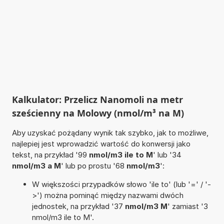
Kalkulator: Przelicz Nanomoli na metr
sześcienny na Molowy (nmol/m³ na M)
Aby uzyskać pożądany wynik tak szybko, jak to możliwe,
najlepiej jest wprowadzić wartość do konwersji jako
tekst, na przykład '99
nmol/m3 ile to M
' lub '34
nmol/m3 a M
' lub po prostu '68
nmol/m3
':
W większości przypadków słowo 'ile to' (lub '=' / '-
>') można pominąć między nazwami dwóch
jednostek, na przykład '37
nmol/m3 M
' zamiast '3
nmol/m3 ile to M'.