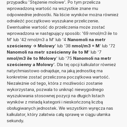
przypadku 'Stężenie molowe'. Po tym przelicza
wprowadzoną wartość na wszystkie znane mu
odpowiednie jednostki. Na liście wyników można również
odnaleźć początkowo wyszukane przeliczenie.
Ewentualnie wartość do przeliczenia może zostać
wprowadzona w następujący sposób: '69 nmol/m3 ile to
M' lub '42 nmol/m3 a M' lub '4
Nanomoli na metr
sześcienny -> Molowy
' lub '38
nmol/m3 = M
' lub '72
Nanomoli na metr sześcienny ile to M
' lub '7
nmol/m3 ile to Molowy
' lub '75
Nanomoli na metr
sześcienny a Molowy
'. Dla tej opcji kalkulator również
natychmiastowo odnajduje, na jaką jednostkę ma
konkretnie zostać przeliczona początkowa wartość.
Niezależnie od tego, która z możliwości zostanie
wykorzystana, pozwala to uniknąć niewygodnego
wyszukiwania stosownej pozycji na długich listach
wyników z miriadą kategorii i nieskończoną liczbą
obsługiwanych jednostek. We wszystkim wyręcza nas
kalkulator, który załatwia całą sprawę w ciągu ułamka
sekundy.