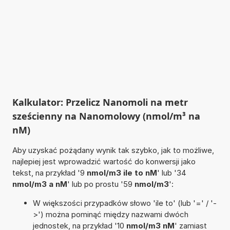
Kalkulator: Przelicz Nanomoli na metr
sześcienny na Nanomolowy (nmol/m³ na
nM)
Aby uzyskać pożądany wynik tak szybko, jak to możliwe,
najlepiej jest wprowadzić wartość do konwersji jako
tekst, na przykład '9
nmol/m3 ile to nM
' lub '34
nmol/m3 a nM
' lub po prostu '59
nmol/m3
':
W większości przypadków słowo 'ile to' (lub '=' / '-
>') można pominąć między nazwami dwóch
jednostek, na przykład '10
nmol/m3 nM
' zamiast