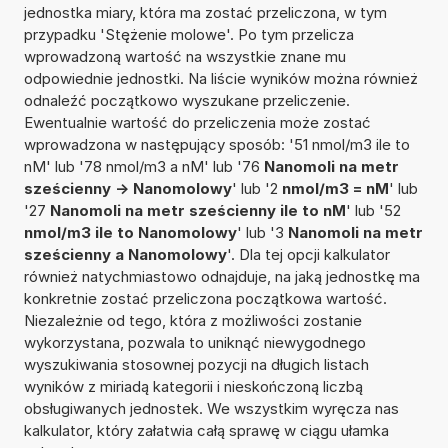
jednostka miary, która ma zostać przeliczona, w tym
przypadku 'Stężenie molowe'. Po tym przelicza
wprowadzoną wartość na wszystkie znane mu
odpowiednie jednostki. Na liście wyników można również
odnaleźć początkowo wyszukane przeliczenie.
Ewentualnie wartość do przeliczenia może zostać
wprowadzona w następujący sposób: '51 nmol/m3 ile to
nM' lub '78 nmol/m3 a nM' lub '76
Nanomoli na metr
sześcienny -> Nanomolowy
' lub '2
nmol/m3 = nM
' lub
'27
Nanomoli na metr sześcienny ile to nM
' lub '52
nmol/m3 ile to Nanomolowy
' lub '3
Nanomoli na metr
sześcienny a Nanomolowy
'. Dla tej opcji kalkulator
również natychmiastowo odnajduje, na jaką jednostkę ma
konkretnie zostać przeliczona początkowa wartość.
Niezależnie od tego, która z możliwości zostanie
wykorzystana, pozwala to uniknąć niewygodnego
wyszukiwania stosownej pozycji na długich listach
wyników z miriadą kategorii i nieskończoną liczbą
obsługiwanych jednostek. We wszystkim wyręcza nas
kalkulator, który załatwia całą sprawę w ciągu ułamka