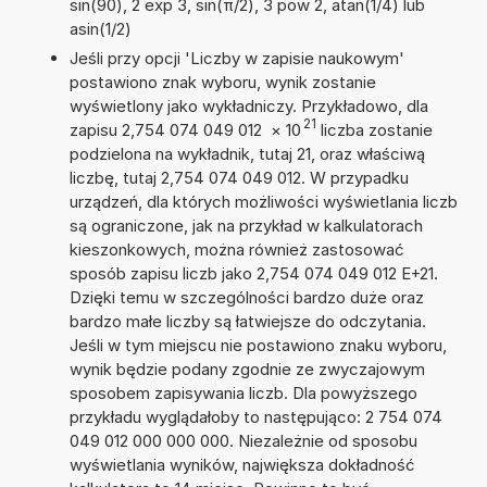
sin(90), 2 exp 3, sin(π/2), 3 pow 2, atan(1/4) lub
asin(1/2)
Jeśli przy opcji 'Liczby w zapisie naukowym'
postawiono znak wyboru, wynik zostanie
wyświetlony jako wykładniczy. Przykładowo, dla
21
zapisu 2,754 074 049 012
×
10
liczba zostanie
podzielona na wykładnik, tutaj 21, oraz właściwą
liczbę, tutaj 2,754 074 049 012. W przypadku
urządzeń, dla których możliwości wyświetlania liczb
są ograniczone, jak na przykład w kalkulatorach
kieszonkowych, można również zastosować
sposób zapisu liczb jako 2,754 074 049 012 E+21.
Dzięki temu w szczególności bardzo duże oraz
bardzo małe liczby są łatwiejsze do odczytania.
Jeśli w tym miejscu nie postawiono znaku wyboru,
wynik będzie podany zgodnie ze zwyczajowym
sposobem zapisywania liczb. Dla powyższego
przykładu wyglądałoby to następująco: 2 754 074
049 012 000 000 000. Niezależnie od sposobu
wyświetlania wyników, największa dokładność