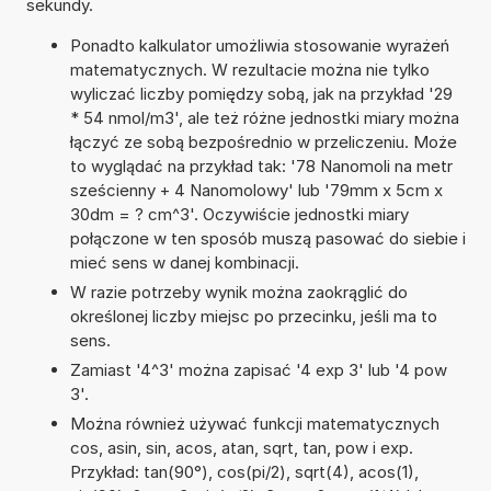
sekundy.
Ponadto kalkulator umożliwia stosowanie wyrażeń
matematycznych. W rezultacie można nie tylko
wyliczać liczby pomiędzy sobą, jak na przykład '29
* 54 nmol/m3', ale też różne jednostki miary można
łączyć ze sobą bezpośrednio w przeliczeniu. Może
to wyglądać na przykład tak: '78 Nanomoli na metr
sześcienny + 4 Nanomolowy' lub '79mm x 5cm x
30dm = ? cm^3'. Oczywiście jednostki miary
połączone w ten sposób muszą pasować do siebie i
mieć sens w danej kombinacji.
W razie potrzeby wynik można zaokrąglić do
określonej liczby miejsc po przecinku, jeśli ma to
sens.
Zamiast '4^3' można zapisać '4 exp 3' lub '4 pow
3'.
Można również używać funkcji matematycznych
cos, asin, sin, acos, atan, sqrt, tan, pow i exp.
Przykład: tan(90°), cos(pi/2), sqrt(4), acos(1),