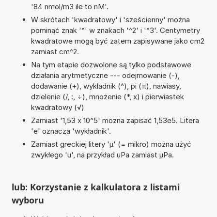
'84 nmol/m3 ile to nM'.
W skrótach 'kwadratowy' i 'sześcienny' można
pominąć znak '^' w znakach '^2' i '^3'. Centymetry
kwadratowe mogą być zatem zapisywane jako cm2
zamiast cm^2.
Na tym etapie dozwolone są tylko podstawowe
działania arytmetyczne --- odejmowanie (-),
dodawanie (+), wykładnik (^), pi (π), nawiasy,
dzielenie (/, :, ÷), mnożenie (*, x) i pierwiastek
kwadratowy (√)
Zamiast '1,53 x 10^5' można zapisać 1,53e5. Litera
'e' oznacza 'wykładnik'.
Zamiast greckiej litery 'µ' (= mikro) można użyć
zwykłego 'u', na przykład uPa zamiast µPa.
lub: Korzystanie z kalkulatora z listami
wyboru