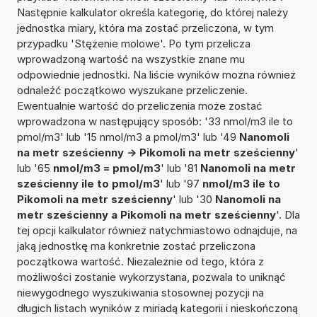
Następnie kalkulator określa kategorię, do której należy
jednostka miary, która ma zostać przeliczona, w tym
przypadku 'Stężenie molowe'. Po tym przelicza
wprowadzoną wartość na wszystkie znane mu
odpowiednie jednostki. Na liście wyników można również
odnaleźć początkowo wyszukane przeliczenie.
Ewentualnie wartość do przeliczenia może zostać
wprowadzona w następujący sposób: '33 nmol/m3 ile to
pmol/m3' lub '15 nmol/m3 a pmol/m3' lub '49
Nanomoli
na metr sześcienny -> Pikomoli na metr sześcienny
'
lub '65
nmol/m3 = pmol/m3
' lub '81
Nanomoli na metr
sześcienny ile to pmol/m3
' lub '97
nmol/m3 ile to
Pikomoli na metr sześcienny
' lub '30
Nanomoli na
metr sześcienny a Pikomoli na metr sześcienny
'. Dla
tej opcji kalkulator również natychmiastowo odnajduje, na
jaką jednostkę ma konkretnie zostać przeliczona
początkowa wartość. Niezależnie od tego, która z
możliwości zostanie wykorzystana, pozwala to uniknąć
niewygodnego wyszukiwania stosownej pozycji na
długich listach wyników z miriadą kategorii i nieskończoną