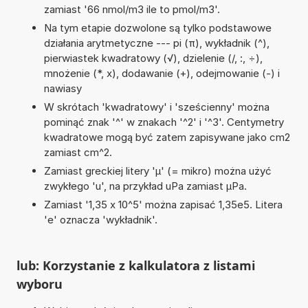
zamiast '66 nmol/m3 ile to pmol/m3'.
Na tym etapie dozwolone są tylko podstawowe
działania arytmetyczne --- pi (π), wykładnik (^),
pierwiastek kwadratowy (√), dzielenie (/, :, ÷),
mnożenie (*, x), dodawanie (+), odejmowanie (-) i
nawiasy
W skrótach 'kwadratowy' i 'sześcienny' można
pominąć znak '^' w znakach '^2' i '^3'. Centymetry
kwadratowe mogą być zatem zapisywane jako cm2
zamiast cm^2.
Zamiast greckiej litery 'µ' (= mikro) można użyć
zwykłego 'u', na przykład uPa zamiast µPa.
Zamiast '1,35 x 10^5' można zapisać 1,35e5. Litera
'e' oznacza 'wykładnik'.
lub: Korzystanie z kalkulatora z listami
wyboru