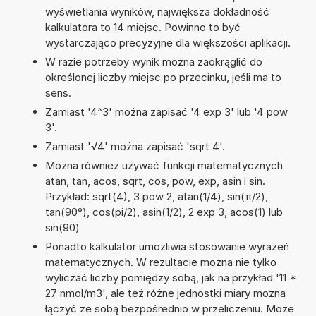
wyświetlania wyników, największa dokładność
kalkulatora to 14 miejsc. Powinno to być
wystarczająco precyzyjne dla większości aplikacji.
W razie potrzeby wynik można zaokrąglić do
określonej liczby miejsc po przecinku, jeśli ma to
sens.
Zamiast '4^3' można zapisać '4 exp 3' lub '4 pow
3'.
Zamiast '√4' można zapisać 'sqrt 4'.
Można również używać funkcji matematycznych
atan, tan, acos, sqrt, cos, pow, exp, asin i sin.
Przykład: sqrt(4), 3 pow 2, atan(1/4), sin(π/2),
tan(90°), cos(pi/2), asin(1/2), 2 exp 3, acos(1) lub
sin(90)
Ponadto kalkulator umożliwia stosowanie wyrażeń
matematycznych. W rezultacie można nie tylko
wyliczać liczby pomiędzy sobą, jak na przykład '11 *
27 nmol/m3', ale też różne jednostki miary można
łączyć ze sobą bezpośrednio w przeliczeniu. Może