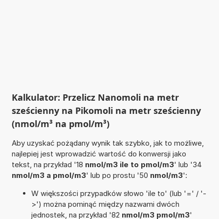
Kalkulator: Przelicz Nanomoli na metr
sześcienny na Pikomoli na metr sześcienny
(nmol/m³ na pmol/m³)
Aby uzyskać pożądany wynik tak szybko, jak to możliwe,
najlepiej jest wprowadzić wartość do konwersji jako
tekst, na przykład '18
nmol/m3 ile to pmol/m3
' lub '34
nmol/m3 a pmol/m3
' lub po prostu '50
nmol/m3
':
W większości przypadków słowo 'ile to' (lub '=' / '-
>') można pominąć między nazwami dwóch
jednostek, na przykład '82
nmol/m3 pmol/m3
'