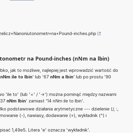
przelicz+Nanoniutonometr+na+Pound-inches.php
utonometr na Pound-inches (nNm na lbin)
ko, jak to możliwe, najlepiej jest wprowadzić wartość do
4
nNm ile to lbin
' lub '67
nNm a lbin
' lub po prostu '90
 'ile to' (lub '=' / '->') można pominąć między nazwami
'37
nNm lbin
' zamiast '14 nNm ile to lbin'.
ko podstawowe działania arytmetyczne --- dzielenie (/, :,
ejmowanie (-), nawiasy, dodawanie (+), wykładnik (^) i
isać 1,49e5. Litera 'e' oznacza 'wykładnik'.