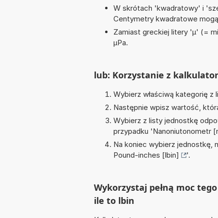
W skrótach 'kwadratowy' i 'sze
Centymetry kwadratowe mogą 
Zamiast greckiej litery 'µ' (= 
µPa.
lub: Korzystanie z kalkulato
Wybierz właściwą kategorię z l
Następnie wpisz wartość, któr
Wybierz z listy jednostkę odpo
przypadku '
Nanoniutonometr 
Na koniec wybierz jednostkę, 
Pound-inches [lbin]
'.
Wykorzystaj pełną moc tego
ile to lbin