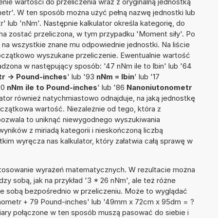
nie wartości do przeliczenia wraz z oryginalną jednostką
metr'. W ten sposób można użyć pełną nazwę jednostki lub
r' lub 'nNm'. Następnie kalkulator określa kategorię, do
 ma zostać przeliczona, w tym przypadku 'Moment siły'. Po
na wszystkie znane mu odpowiednie jednostki. Na liście
czątkowo wyszukane przeliczenie. Ewentualnie wartość
zona w następujący sposób: '47 nNm ile to lbin' lub '64
r -> Pound-inches
' lub '93
nNm = lbin
' lub '17
'40
nNm ile to Pound-inches
' lub '86
Nanoniutonometr
kulator również natychmiastowo odnajduje, na jaką jednostkę
czątkowa wartość. Niezależnie od tego, która z
pozwala to uniknąć niewygodnego wyszukiwania
wyników z miriadą kategorii i nieskończoną liczbą
im wyręcza nas kalkulator, który załatwia całą sprawę w
 stosowanie wyrażeń matematycznych. W rezultacie można
dzy sobą, jak na przykład '3 * 26 nNm', ale też różne
ze sobą bezpośrednio w przeliczeniu. Może to wyglądać
onometr + 79 Pound-inches' lub '49mm x 72cm x 95dm = ?
iary połączone w ten sposób muszą pasować do siebie i