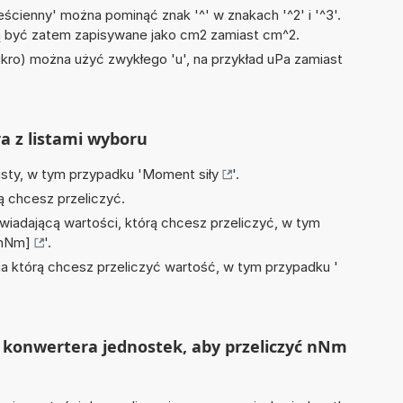
ścienny' można pominąć znak '^' w znakach '^2' i '^3'.
być zatem zapisywane jako cm2 zamiast cm^2.
mikro) można użyć zwykłego 'u', na przykład uPa zamiast
ra z listami wyboru
isty, w tym przypadku '
Moment siły
'.
ą chcesz przeliczyć.
wiadającą wartości, którą chcesz przeliczyć, w tym
[nNm]
'.
na którą chcesz przeliczyć wartość, w tym przypadku '
 konwertera jednostek, aby przeliczyć nNm