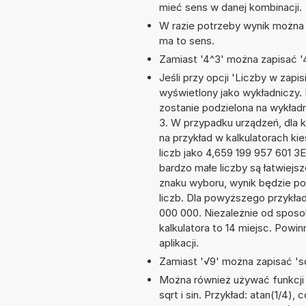
mieć sens w danej kombinacji.
W razie potrzeby wynik można za
ma to sens.
Zamiast '4^3' można zapisać '4
Jeśli przy opcji 'Liczby w zap
wyświetlony jako wykładniczy. 
zostanie podzielona na wykładni
3. W przypadku urządzeń, dla k
na przykład w kalkulatorach 
liczb jako 4,659 199 957 601 3
bardzo małe liczby są łatwiejs
znaku wyboru, wynik będzie 
liczb. Dla powyższego przykła
000 000. Niezależnie od sposo
kalkulatora to 14 miejsc. Powi
aplikacji.
Zamiast '√9' można zapisać 'sq
Można również używać funkcji 
sqrt i sin. Przykład: atan(1/4), 