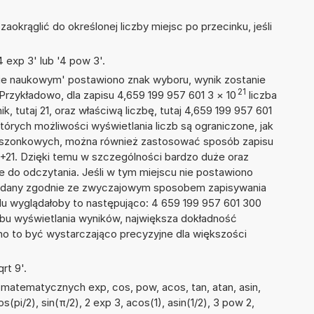
okrąglić do określonej liczby miejsc po przecinku, jeśli
 exp 3' lub '4 pow 3'.
isie naukowym' postawiono znak wyboru, wynik zostanie
21
Przykładowo, dla zapisu 4,659 199 957 601 3
×
10
liczba
k, tutaj 21, oraz właściwą liczbę, tutaj 4,659 199 957 601
tórych możliwości wyświetlania liczb są ograniczone, jak
kieszonkowych, można również zastosować sposób zapisu
E+21. Dzięki temu w szczególności bardzo duże oraz
ze do odczytania. Jeśli w tym miejscu nie postawiono
podany zgodnie ze zwyczajowym sposobem zapisywania
du wyglądałoby to następująco: 4 659 199 957 601 300
bu wyświetlania wyników, największa dokładność
nno to być wystarczająco precyzyjne dla większości
rt 9'.
matematycznych exp, cos, pow, acos, tan, atan, asin,
cos(pi/2), sin(π/2), 2 exp 3, acos(1), asin(1/2), 3 pow 2,