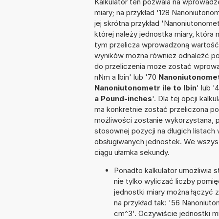
Kalkulator ten pozwala na wprowadze
miary; na przykład '128 Nanoniutono
jej skrótna przykład 'Nanoniutonomet
której należy jednostka miary, która
tym przelicza wprowadzoną wartość 
wyników można również odnaleźć po
do przeliczenia może zostać wprowad
nNm a lbin' lub '70
Nanoniutonomet
Nanoniutonometr ile to lbin
' lub 
a Pound-inches
'. Dla tej opcji kal
ma konkretnie zostać przeliczona po
możliwości zostanie wykorzystana, 
stosownej pozycji na długich listach 
obsługiwanych jednostek. We wszystk
ciągu ułamka sekundy.
Ponadto kalkulator umożliwia
nie tylko wyliczać liczby pomię
jednostki miary można łączyć 
na przykład tak: '56 Nanoniut
cm^3'. Oczywiście jednostki m