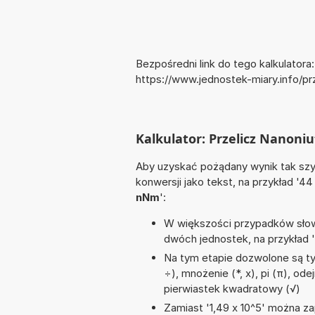
Bezpośredni link do tego kalkulatora:
https://www.jednostek-miary.info/
Kalkulator: Przelicz Nanoni
Aby uzyskać pożądany wynik tak szyb
konwersji jako tekst, na przykład '4
nNm
':
W większości przypadków słowo
dwóch jednostek, na przykład 
Na tym etapie dozwolone są tyl
÷), mnożenie (*, x), pi (π), od
pierwiastek kwadratowy (√)
Zamiast '1,49 x 10^5' można zap