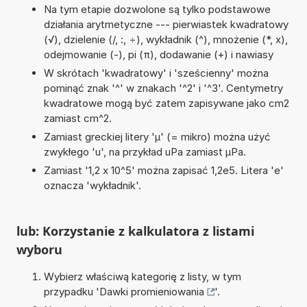
Na tym etapie dozwolone są tylko podstawowe
działania arytmetyczne --- pierwiastek kwadratowy
(√), dzielenie (/, :, ÷), wykładnik (^), mnożenie (*, x),
odejmowanie (-), pi (π), dodawanie (+) i nawiasy
W skrótach 'kwadratowy' i 'sześcienny' można
pominąć znak '^' w znakach '^2' i '^3'. Centymetry
kwadratowe mogą być zatem zapisywane jako cm2
zamiast cm^2.
Zamiast greckiej litery 'µ' (= mikro) można użyć
zwykłego 'u', na przykład uPa zamiast µPa.
Zamiast '1,2 x 10^5' można zapisać 1,2e5. Litera 'e'
oznacza 'wykładnik'.
lub: Korzystanie z kalkulatora z listami
wyboru
Wybierz właściwą kategorię z listy, w tym
przypadku '
Dawki promieniowania
'.