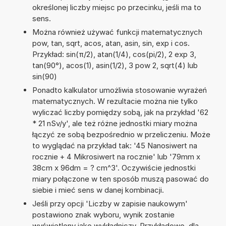
określonej liczby miejsc po przecinku, jeśli ma to
sens.
Można również używać funkcji matematycznych
pow, tan, sqrt, acos, atan, asin, sin, exp i cos.
Przykład: sin(π/2), atan(1/4), cos(pi/2), 2 exp 3,
tan(90°), acos(1), asin(1/2), 3 pow 2, sqrt(4) lub
sin(90)
Ponadto kalkulator umożliwia stosowanie wyrażeń
matematycznych. W rezultacie można nie tylko
wyliczać liczby pomiędzy sobą, jak na przykład '62
* 21 nSv/y', ale też różne jednostki miary można
łączyć ze sobą bezpośrednio w przeliczeniu. Może
to wyglądać na przykład tak: '45 Nanosiwert na
rocznie + 4 Mikrosiwert na rocznie' lub '79mm x
38cm x 96dm = ? cm^3'. Oczywiście jednostki
miary połączone w ten sposób muszą pasować do
siebie i mieć sens w danej kombinacji.
Jeśli przy opcji 'Liczby w zapisie naukowym'
postawiono znak wyboru, wynik zostanie
wyświetlony jako wykładniczy. Przykładowo, dla