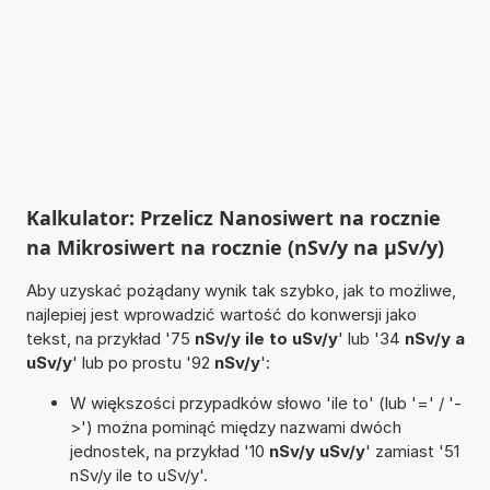
Kalkulator: Przelicz Nanosiwert na rocznie
na Mikrosiwert na rocznie (nSv/y na µSv/y)
Aby uzyskać pożądany wynik tak szybko, jak to możliwe,
najlepiej jest wprowadzić wartość do konwersji jako
tekst, na przykład '75
nSv/y ile to uSv/y
' lub '34
nSv/y a
uSv/y
' lub po prostu '92
nSv/y
':
W większości przypadków słowo 'ile to' (lub '=' / '-
>') można pominąć między nazwami dwóch
jednostek, na przykład '10
nSv/y uSv/y
' zamiast '51
nSv/y ile to uSv/y'.