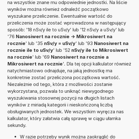
na wszystkie znane mu odpowiednie jednostki. Na liście
wyników można również odnaleźć początkowo
wyszukane przeliczenie. Ewentualnie wartość do
przeliczenia może zostać wprowadzona w następujący
sposób: '18 nSv/y ile to uSv/y' lub '12 nSv/y a uSv/y' lub
'76
Nanosiwert na rocznie -> Mikrosiwert na
rocznie
' lub '35
nSv/y = uSv/y
' lub '93
Nanosiwert na
rocznie ile to uSv/y
' lub '52
nSv/y ile to Mikrosiwert
na rocznie
' lub '69
Nanosiwert na rocznie a
Mikrosiwert na rocznie
'. Dla tej opcji kalkulator również
natychmiastowo odnajduje, na jaką jednostkę ma
konkretnie zostać przeliczona początkowa wartość.
Niezależnie od tego, która z możliwości zostanie
wykorzystana, pozwala to uniknąć niewygodnego
wyszukiwania stosownej pozycji na długich listach
wyników z miriadą kategorii i nieskończoną liczbą
obsługiwanych jednostek. We wszystkim wyręcza nas
kalkulator, który załatwia całą sprawę w ciągu ułamka
sekundy.
W razie potrzeby wynik można zaokrąglić do