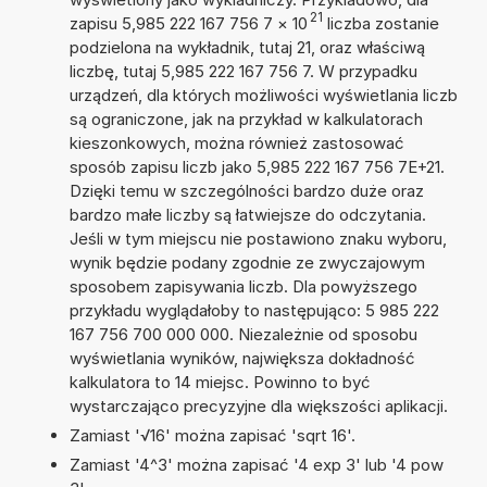
21
zapisu 5,985 222 167 756 7
×
10
liczba zostanie
podzielona na wykładnik, tutaj 21, oraz właściwą
liczbę, tutaj 5,985 222 167 756 7. W przypadku
urządzeń, dla których możliwości wyświetlania liczb
są ograniczone, jak na przykład w kalkulatorach
kieszonkowych, można również zastosować
sposób zapisu liczb jako 5,985 222 167 756 7E+21.
Dzięki temu w szczególności bardzo duże oraz
bardzo małe liczby są łatwiejsze do odczytania.
Jeśli w tym miejscu nie postawiono znaku wyboru,
wynik będzie podany zgodnie ze zwyczajowym
sposobem zapisywania liczb. Dla powyższego
przykładu wyglądałoby to następująco: 5 985 222
167 756 700 000 000. Niezależnie od sposobu
wyświetlania wyników, największa dokładność
kalkulatora to 14 miejsc. Powinno to być
wystarczająco precyzyjne dla większości aplikacji.
Zamiast '√16' można zapisać 'sqrt 16'.
Zamiast '4^3' można zapisać '4 exp 3' lub '4 pow