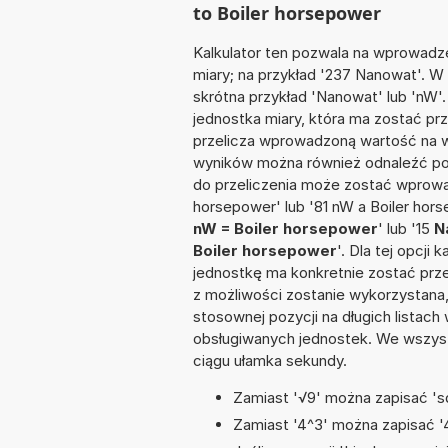
to Boiler horsepower
Kalkulator ten pozwala na wprowadze
miary; na przykład '237 Nanowat'. W
skrótna przykład 'Nanowat' lub 'nW'. 
jednostka miary, która ma zostać prz
przelicza wprowadzoną wartość na w
wyników można również odnaleźć po
do przeliczenia może zostać wprowa
horsepower' lub '81 nW a Boiler hor
nW = Boiler horsepower
' lub '15
N
Boiler horsepower
'. Dla tej opcji
jednostkę ma konkretnie zostać prze
z możliwości zostanie wykorzystana
stosownej pozycji na długich listach 
obsługiwanych jednostek. We wszystk
ciągu ułamka sekundy.
Zamiast '√9' można zapisać 'sq
Zamiast '4^3' można zapisać '4