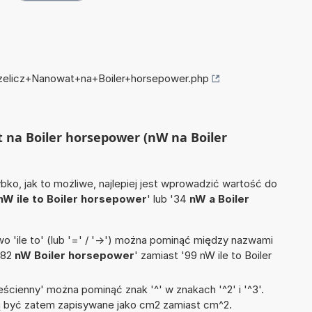
rzelicz+Nanowat+na+Boiler+horsepower.php
t na Boiler horsepower (nW na Boiler
ko, jak to możliwe, najlepiej jest wprowadzić wartość do
nW ile to Boiler horsepower
' lub '34
nW a Boiler
 'ile to' (lub '=' / '->') można pominąć między nazwami
'82
nW Boiler horsepower
' zamiast '99 nW ile to Boiler
ścienny' można pominąć znak '^' w znakach '^2' i '^3'.
być zatem zapisywane jako cm2 zamiast cm^2.