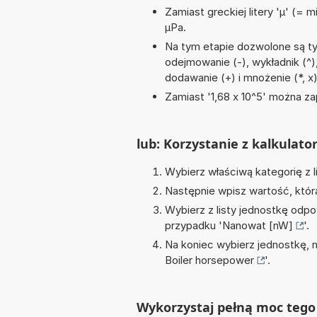
Zamiast greckiej litery 'µ' (= 
µPa.
Na tym etapie dozwolone są ty
odejmowanie (-), wykładnik (^),
dodawanie (+) i mnożenie (*, x
Zamiast '1,68 x 10^5' można zap
lub: Korzystanie z kalkulato
Wybierz właściwą kategorię z l
Następnie wpisz wartość, któr
Wybierz z listy jednostkę odpo
przypadku '
Nanowat [nW]
'.
Na koniec wybierz jednostkę, 
Boiler horsepower
'.
Wykorzystaj pełną moc tego 