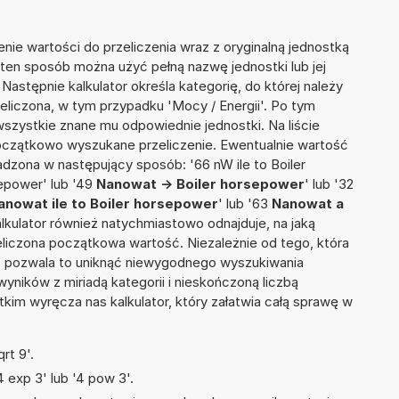
nie wartości do przeliczenia wraz z oryginalną jednostką
 ten sposób można użyć pełną nazwę jednostki lub jej
Następnie kalkulator określa kategorię, do której należy
eliczona, w tym przypadku 'Mocy / Energii'. Po tym
szystkie znane mu odpowiednie jednostki. Na liście
czątkowo wyszukane przeliczenie. Ewentualnie wartość
dzona w następujący sposób: '66 nW ile to Boiler
sepower' lub '49
Nanowat -> Boiler horsepower
' lub '32
anowat ile to Boiler horsepower
' lub '63
Nanowat a
 kalkulator również natychmiastowo odnajduje, na jaką
liczona początkowa wartość. Niezależnie od tego, która
, pozwala to uniknąć niewygodnego wyszukiwania
wyników z miriadą kategorii i nieskończoną liczbą
im wyręcza nas kalkulator, który załatwia całą sprawę w
rt 9'.
 exp 3' lub '4 pow 3'.