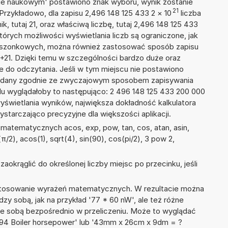
isie naukowym' postawiono znak wyboru, wynik zostanie
21
Przykładowo, dla zapisu 2,496 148 125 433 2
×
10
liczba
k, tutaj 21, oraz właściwą liczbę, tutaj 2,496 148 125 433
tórych możliwości wyświetlania liczb są ograniczone, jak
kieszonkowych, można również zastosować sposób zapisu
E+21. Dzięki temu w szczególności bardzo duże oraz
ze do odczytania. Jeśli w tym miejscu nie postawiono
podany zgodnie ze zwyczajowym sposobem zapisywania
du wyglądałoby to następująco: 2 496 148 125 433 200 000
yświetlania wyników, największa dokładność kalkulatora
ystarczająco precyzyjne dla większości aplikacji.
matematycznych acos, exp, pow, tan, cos, atan, asin,
n(π/2), acos(1), sqrt(4), sin(90), cos(pi/2), 3 pow 2,
okrąglić do określonej liczby miejsc po przecinku, jeśli
 stosowanie wyrażeń matematycznych. W rezultacie można
dzy sobą, jak na przykład '77 * 60 nW', ale też różne
ze sobą bezpośrednio w przeliczeniu. Może to wyglądać
+ 94 Boiler horsepower' lub '43mm x 26cm x 9dm = ?