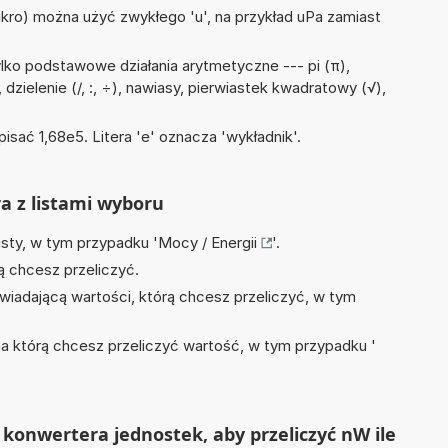
mikro) można użyć zwykłego 'u', na przykład uPa zamiast
lko podstawowe działania arytmetyczne --- pi (π),
 dzielenie (/, :, ÷), nawiasy, pierwiastek kwadratowy (√),
)
isać 1,68e5. Litera 'e' oznacza 'wykładnik'.
ra z listami wyboru
isty, w tym przypadku '
Mocy / Energii
'.
ą chcesz przeliczyć.
wiadającą wartości, którą chcesz przeliczyć, w tym
na którą chcesz przeliczyć wartość, w tym przypadku '
konwertera jednostek, aby przeliczyć nW ile