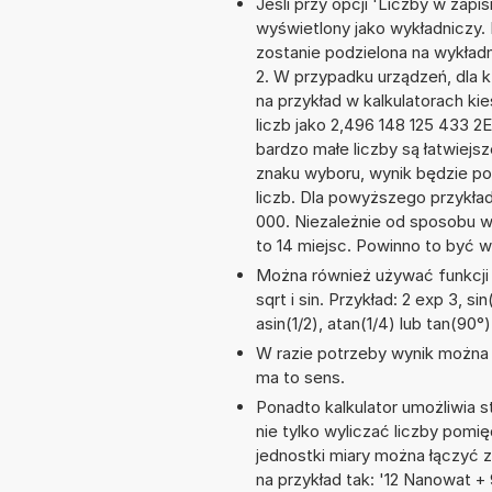
Jeśli przy opcji 'Liczby w zap
wyświetlony jako wykładniczy. 
zostanie podzielona na wykładni
2. W przypadku urządzeń, dla k
na przykład w kalkulatorach 
liczb jako 2,496 148 125 433 2
bardzo małe liczby są łatwiejs
znaku wyboru, wynik będzie 
liczb. Dla powyższego przykła
000. Niezależnie od sposobu w
to 14 miejsc. Powinno to być w
Można również używać funkcji 
sqrt i sin. Przykład: 2 exp 3, si
asin(1/2), atan(1/4) lub tan(90°)
W razie potrzeby wynik można za
ma to sens.
Ponadto kalkulator umożliwia
nie tylko wyliczać liczby pomię
jednostki miary można łączyć 
na przykład tak: '12 Nanowat 