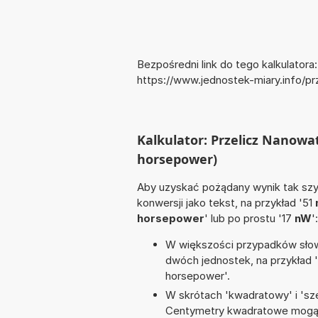
Bezpośredni link do tego kalkulatora:
https://www.jednostek-miary.info/p
Kalkulator: Przelicz Nanowa
horsepower)
Aby uzyskać pożądany wynik tak szyb
konwersji jako tekst, na przykład '51
horsepower
' lub po prostu '17
nW
':
W większości przypadków słowo
dwóch jednostek, na przykład 
horsepower'.
W skrótach 'kwadratowy' i 'sze
Centymetry kwadratowe mogą 