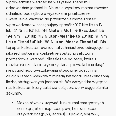
wprowadzoną wartość na wszystkie znane mu
odpowiednie jednostki. Na liście wyników można również
odnaleźć początkowo wyszukane przeliczenie.
Ewentualnie wartość do przeliczenia może zostać
wprowadzona w następujący sposób: '97 Nm ile to EJ'
lub '41 Nm a EJ' lub '46
Niuton-Metr -> Eksadżul
' lub
'94
Nm = EJ
' lub '43
Niuton-Metr ile to EJ
' lub '91
Nm
ile to Eksadżul
' lub '88
Niuton-Metr a Eksadżul
'. Dla
tej opcji kalkulator również natychmiastowo odnajduje, na
jaką jednostkę ma konkretnie zostać przeliczona
początkowa wartość. Niezależnie od tego, która z
możliwości zostanie wykorzystana, pozwala to uniknąć
niewygodnego wyszukiwania stosownej pozycji na
długich listach wyników z miriadą kategorii i nieskończoną
liczbą obsługiwanych jednostek. We wszystkim wyręcza
nas kalkulator, który załatwia całą sprawę w ciągu ułamka
sekundy.
Można również używać funkcji matematycznych
asin, sqrt, atan, exp, cos, pow, tan, sin i acos.
Przykład: cos(pi/2), acos(1), 3 pow 2, sin(π/2),