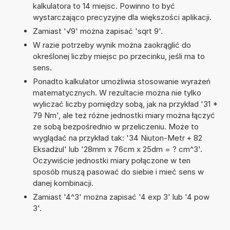
kalkulatora to 14 miejsc. Powinno to być
wystarczająco precyzyjne dla większości aplikacji.
Zamiast '√9' można zapisać 'sqrt 9'.
W razie potrzeby wynik można zaokrąglić do
określonej liczby miejsc po przecinku, jeśli ma to
sens.
Ponadto kalkulator umożliwia stosowanie wyrażeń
matematycznych. W rezultacie można nie tylko
wyliczać liczby pomiędzy sobą, jak na przykład '31 *
79 Nm', ale też różne jednostki miary można łączyć
ze sobą bezpośrednio w przeliczeniu. Może to
wyglądać na przykład tak: '34 Niuton-Metr + 82
Eksadżul' lub '28mm x 76cm x 25dm = ? cm^3'.
Oczywiście jednostki miary połączone w ten
sposób muszą pasować do siebie i mieć sens w
danej kombinacji.
Zamiast '4^3' można zapisać '4 exp 3' lub '4 pow
3'.