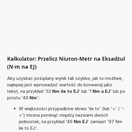
Kalkulator: Przelicz Niuton-Metr na Eksadżul
(N·m na EJ)
Aby uzyskać pożądany wynik tak szybko, jak to możliwe,
najlepiej jest wprowadzić wartość do konwersji jako
tekst, na przykład '52
Nm ile to EJ
' lub '1
Nm a EJ
' lub po
prostu '49
Nm
':
W większości przypadków słowo 'ile to' (lub '=' / '-
>') można pominąć między nazwami dwóch
jednostek, na przykład '46
Nm EJ
' zamiast '97 Nm
ile to EJ'.