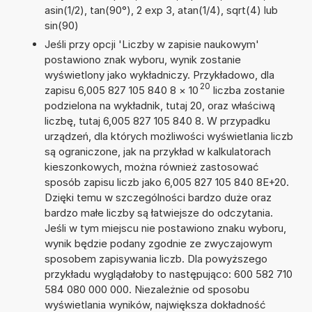
asin(1/2), tan(90°), 2 exp 3, atan(1/4), sqrt(4) lub
sin(90)
Jeśli przy opcji 'Liczby w zapisie naukowym'
postawiono znak wyboru, wynik zostanie
wyświetlony jako wykładniczy. Przykładowo, dla
20
zapisu 6,005 827 105 840 8
×
10
liczba zostanie
podzielona na wykładnik, tutaj 20, oraz właściwą
liczbę, tutaj 6,005 827 105 840 8. W przypadku
urządzeń, dla których możliwości wyświetlania liczb
są ograniczone, jak na przykład w kalkulatorach
kieszonkowych, można również zastosować
sposób zapisu liczb jako 6,005 827 105 840 8E+20.
Dzięki temu w szczególności bardzo duże oraz
bardzo małe liczby są łatwiejsze do odczytania.
Jeśli w tym miejscu nie postawiono znaku wyboru,
wynik będzie podany zgodnie ze zwyczajowym
sposobem zapisywania liczb. Dla powyższego
przykładu wyglądałoby to następująco: 600 582 710
584 080 000 000. Niezależnie od sposobu
wyświetlania wyników, największa dokładność