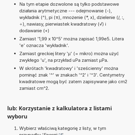
Na tym etapie dozwolone są tylko podstawowe
działania arytmetyczne --- odejmowanie (-),
wykładnik (^), pi (π), mnożenie (*, x), dzielenie (/, :,
÷), nawiasy, pierwiastek kwadratowy (√) i
dodawanie (+)
Zamiast '1,99 x 10^5' można zapisać 1,99e5. Litera
'e' oznacza 'wykładnik'.
Zamiast greckiej litery 'µ' (= mikro) można użyć
zwykłego 'u', na przykład uPa zamiast µPa.
W skrótach 'kwadratowy' i 'sześcienny' można
pominąć znak '^' w znakach '^2' i '^3'. Centymetry
kwadratowe mogą być zatem zapisywane jako cm2
zamiast cm^2.
lub: Korzystanie z kalkulatora z listami
wyboru
Wybierz właściwą kategorię z listy, w tym
przypadku '
Energii
'.