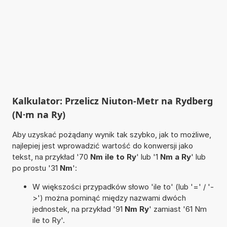
Kalkulator: Przelicz Niuton-Metr na Rydberg
(N·m na Ry)
Aby uzyskać pożądany wynik tak szybko, jak to możliwe,
najlepiej jest wprowadzić wartość do konwersji jako
tekst, na przykład '70
Nm ile to Ry
' lub '1
Nm a Ry
' lub
po prostu '31
Nm
':
W większości przypadków słowo 'ile to' (lub '=' / '-
>') można pominąć między nazwami dwóch
jednostek, na przykład '91
Nm Ry
' zamiast '61 Nm
ile to Ry'.