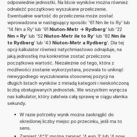
odpowiednie jednostki. Na liście wyników można również
odnaleźć początkowo wyszukane przeliczenie.
Ewentualnie wartość do przeliczenia może zostać
wprowadzona w następujący sposób: '61 Nm ile to Ry' lub
'14 Nm a Ry' lub '91
Niuton-Metr -> Rydberg
' lub '22
Nm = Ry
' lub '52
Niuton-Metr ile to Ry
' lub '82
Nm ile
to Rydberg
' lub '43
Niuton-Metr a Rydberg
'. Dla tej
opcji kalkulator również natychmiastowo odnajduje, na
jaką jednostkę ma konkretnie zostać przeliczona
początkowa wartość. Niezależnie od tego, która z
możliwości zostanie wykorzystana, pozwala to uniknąć
niewygodnego wyszukiwania stosownej pozycji na
długich listach wyników z miriadą kategorii i nieskończoną
liczbą obsługiwanych jednostek. We wszystkim wyręcza
nas kalkulator, który załatwia całą sprawę w ciągu ułamka
sekundy.
W razie potrzeby wynik można zaokrąglić do
określonej liczby miejsc po przecinku, jeśli ma to
sens.
Zamiast '4^3' można zapisać '4 exp 3' lub '4 pow