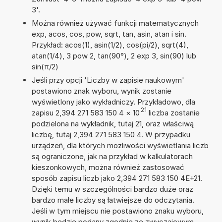
3'.
Można również używać funkcji matematycznych
exp, acos, cos, pow, sqrt, tan, asin, atan i sin.
Przykład: acos(1), asin(1/2), cos(pi/2), sqrt(4),
atan(1/4), 3 pow 2, tan(90°), 2 exp 3, sin(90) lub
sin(π/2)
Jeśli przy opcji 'Liczby w zapisie naukowym'
postawiono znak wyboru, wynik zostanie
wyświetlony jako wykładniczy. Przykładowo, dla
21
zapisu 2,394 271 583 150 4
×
10
liczba zostanie
podzielona na wykładnik, tutaj 21, oraz właściwą
liczbę, tutaj 2,394 271 583 150 4. W przypadku
urządzeń, dla których możliwości wyświetlania liczb
są ograniczone, jak na przykład w kalkulatorach
kieszonkowych, można również zastosować
sposób zapisu liczb jako 2,394 271 583 150 4E+21.
Dzięki temu w szczególności bardzo duże oraz
bardzo małe liczby są łatwiejsze do odczytania.
Jeśli w tym miejscu nie postawiono znaku wyboru,
wynik będzie podany zgodnie ze zwyczajowym