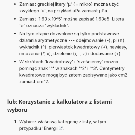
Zamiast greckiej litery 'µ' (= mikro) można użyć
zwykłego 'u', na przykład uPa zamiast µPa.
Zamiast '1,63 x 10^5' można zapisać 1,63e5. Litera
'e' oznacza 'wykładnik'.
Na tym etapie dozwolone są tylko podstawowe
działania arytmetyczne --- odejmowanie (-), pi (π),
wykładnik (^), pierwiastek kwadratowy (√), nawiasy,
mnożenie (*, x), dzielenie (/, :, ÷) i dodawanie (+)
W skrótach 'kwadratowy' i 'sześcienny' można
pominąć znak '^' w znakach '^2' i '^3'. Centymetry
kwadratowe mogą być zatem zapisywane jako cm2
zamiast cm^2.
lub: Korzystanie z kalkulatora z listami
wyboru
Wybierz właściwą kategorię z listy, w tym
przypadku '
Energii
'.