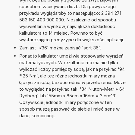
sposobem zapisywania liczb. Dla powyższego
przykładu wyglądałoby to następująco: 2 394 271
583 150 400 000 000. Niezależnie od sposobu
wyświetlania wyników, największa dokładność
kalkulatora to 14 miejsc. Powinno to być
wystarczająco precyzyjne dla większości aplikacji.
Zamiast '√36' można zapisać 'sqrt 36'.
Ponadto kalkulator umożliwia stosowanie wyrażeń
matematycznych. W rezultacie można nie tylko
wyliczać liczby pomiędzy sobą, jak na przykład '94
* 25 Nm', ale też różne jednostki miary można
łączyć ze sobą bezpośrednio w przeliczeniu. Może
to wyglądać na przykład tak: '34 Niuton-Metr + 64
Rydberg' lub '55mm x 85cm x 16dm = ? cm^3'.
Oczywiście jednostki miary połączone w ten
sposób muszą pasować do siebie i mieć sens w
danej kombinacji.