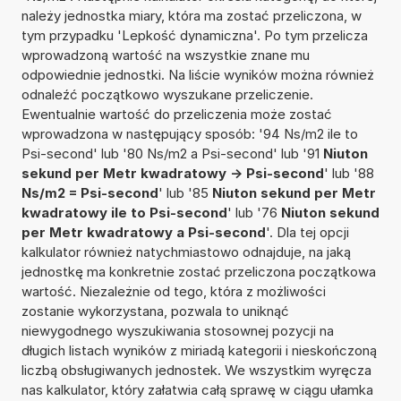
należy jednostka miary, która ma zostać przeliczona, w
tym przypadku 'Lepkość dynamiczna'. Po tym przelicza
wprowadzoną wartość na wszystkie znane mu
odpowiednie jednostki. Na liście wyników można również
odnaleźć początkowo wyszukane przeliczenie.
Ewentualnie wartość do przeliczenia może zostać
wprowadzona w następujący sposób: '94 Ns/m2 ile to
Psi-second' lub '80 Ns/m2 a Psi-second' lub '91
Niuton
sekund per Metr kwadratowy -> Psi-second
' lub '88
Ns/m2 = Psi-second
' lub '85
Niuton sekund per Metr
kwadratowy ile to Psi-second
' lub '76
Niuton sekund
per Metr kwadratowy a Psi-second
'. Dla tej opcji
kalkulator również natychmiastowo odnajduje, na jaką
jednostkę ma konkretnie zostać przeliczona początkowa
wartość. Niezależnie od tego, która z możliwości
zostanie wykorzystana, pozwala to uniknąć
niewygodnego wyszukiwania stosownej pozycji na
długich listach wyników z miriadą kategorii i nieskończoną
liczbą obsługiwanych jednostek. We wszystkim wyręcza
nas kalkulator, który załatwia całą sprawę w ciągu ułamka