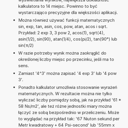
kalkulatora to 14 miejsc. Powinno to być
wystarczająco precyzyjne dla większości aplikacji.
Można również używać funkcji matematycznych
sin, exp, tan, asin, cos, pow, atan, acos i sqrt.
Przykład: 2 exp 3, 3 pow 2, acos(1), sqrt(4),
asin(1/2), sin(90), atan(1/4), cos(pi/2), tan(90°) lub
sin(π/2)
W razie potrzeby wynik można zaokrąglić do
określonej liczby miejsc po przecinku, jeśli ma to
sens.
Zamiast '4^3' można zapisać '4 exp 3' lub '4 pow
3'.
Ponadto kalkulator umożliwia stosowanie wyrażeń
matematycznych. W rezultacie można nie tylko
wyliczać liczby pomiędzy sobą, jak na przykład '61 *
58 Ns/m2', ale też różne jednostki miary można
łączyć ze sobą bezpośrednio w przeliczeniu. Może
to wyglądać na przykład tak: '67 Niuton sekund per
Metr kwadratowy + 64 Psi-second' lub '55mm x