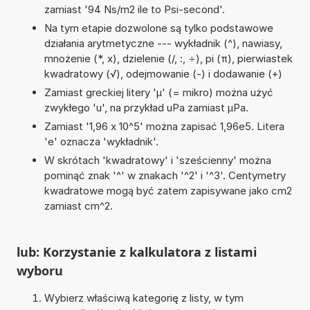
zamiast '94 Ns/m2 ile to Psi-second'.
Na tym etapie dozwolone są tylko podstawowe
działania arytmetyczne --- wykładnik (^), nawiasy,
mnożenie (*, x), dzielenie (/, :, ÷), pi (π), pierwiastek
kwadratowy (√), odejmowanie (-) i dodawanie (+)
Zamiast greckiej litery 'µ' (= mikro) można użyć
zwykłego 'u', na przykład uPa zamiast µPa.
Zamiast '1,96 x 10^5' można zapisać 1,96e5. Litera
'e' oznacza 'wykładnik'.
W skrótach 'kwadratowy' i 'sześcienny' można
pominąć znak '^' w znakach '^2' i '^3'. Centymetry
kwadratowe mogą być zatem zapisywane jako cm2
zamiast cm^2.
lub: Korzystanie z kalkulatora z listami
wyboru
Wybierz właściwą kategorię z listy, w tym