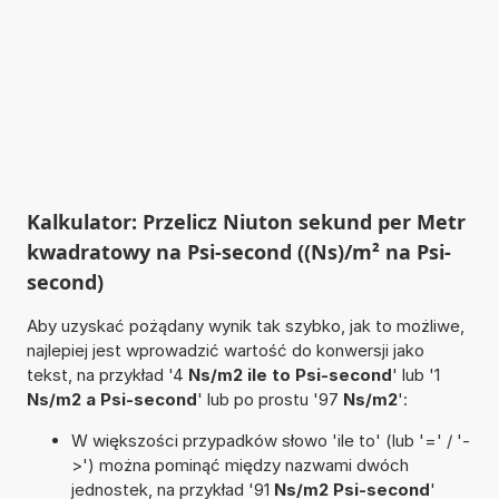
Kalkulator: Przelicz Niuton sekund per Metr
kwadratowy na Psi-second ((Ns)/m² na Psi-
second)
Aby uzyskać pożądany wynik tak szybko, jak to możliwe,
najlepiej jest wprowadzić wartość do konwersji jako
tekst, na przykład '4
Ns/m2 ile to Psi-second
' lub '1
Ns/m2 a Psi-second
' lub po prostu '97
Ns/m2
':
W większości przypadków słowo 'ile to' (lub '=' / '-
>') można pominąć między nazwami dwóch
jednostek, na przykład '91
Ns/m2 Psi-second
'