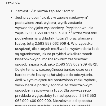
sekundy.
Zamiast '√9' można zapisać 'sqrt 9'.
Jeśli przy opcji 'Liczby w zapisie naukowym'
postawiono znak wyboru, wynik zostanie
wyświetlony jako wykładniczy. Przykładowo, dla
21
zapisu 2,583 553 062 909 4
×
10
liczba zostanie
podzielona na wykładnik, tutaj 21, oraz właściwą
liczbę, tutaj 2,583 553 062 909 4. W przypadku
urządzeń, dla których możliwości wyświetlania liczb
są ograniczone, jak na przykład w kalkulatorach
kieszonkowych, można również zastosować
sposób zapisu liczb jako 2,583 553 062 909 4E+21.
Dzięki temu w szczególności bardzo duże oraz
bardzo małe liczby są łatwiejsze do odczytania.
Jeśli w tym miejscu nie postawiono znaku wyboru,
wynik będzie podany zgodnie ze zwyczajowym
sposobem zapisywania liczb. Dla powyższego
przykładu wyglądałoby to następująco: 2 583 553
062 909 400 000 000. Niezależnie od sposobu
wyświetlania wyników, największa dokładność