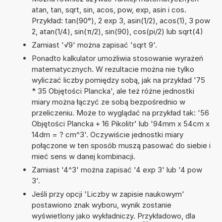
atan, tan, sqrt, sin, acos, pow, exp, asin i cos.
Przykład: tan(90°), 2 exp 3, asin(1/2), acos(1), 3 pow
2, atan(1/4), sin(π/2), sin(90), cos(pi/2) lub sqrt(4)
Zamiast '√9' można zapisać 'sqrt 9'.
Ponadto kalkulator umożliwia stosowanie wyrażeń
matematycznych. W rezultacie można nie tylko
wyliczać liczby pomiędzy sobą, jak na przykład '75
* 35 Objętości Plancka', ale też różne jednostki
miary można łączyć ze sobą bezpośrednio w
przeliczeniu. Może to wyglądać na przykład tak: '56
Objętości Plancka + 16 Pikolitr' lub '94mm x 54cm x
14dm = ? cm^3'. Oczywiście jednostki miary
połączone w ten sposób muszą pasować do siebie i
mieć sens w danej kombinacji.
Zamiast '4^3' można zapisać '4 exp 3' lub '4 pow
3'.
Jeśli przy opcji 'Liczby w zapisie naukowym'
postawiono znak wyboru, wynik zostanie
wyświetlony jako wykładniczy. Przykładowo, dla