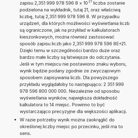
21
zapisu 2,351 999 978 596 8
×
10
liczba zostanie
podzielona na wykładnik, tutaj 21, oraz właściwą
liczbę, tutaj 2,351 999 978 596 8. W przypadku
urządzeń, dla których możliwości wyświetlania liczb
są ograniczone, jak na przykład w kalkulatorach
kieszonkowych, można również zastosować
sposób zapisu liczb jako 2,351 999 978 596 8E+21.
Dzięki temu w szczególności bardzo duże oraz
bardzo małe liczby są łatwiejsze do odczytania.
Jeśli w tym miejscu nie postawiono znaku wyboru,
wynik będzie podany zgodnie ze zwyczajowym
sposobem zapisywania liczb. Dla powyższego
przykładu wyglądałoby to następująco: 2 351 999
978 596 800 000 000. Niezależnie od sposobu
wyświetlania wyników, największa dokładność
kalkulatora to 14 miejsc. Powinno to być
wystarczająco precyzyjne dla większości aplikacji.
W razie potrzeby wynik można zaokrąglić do
określonej liczby miejsc po przecinku, jeśli ma to
sens.