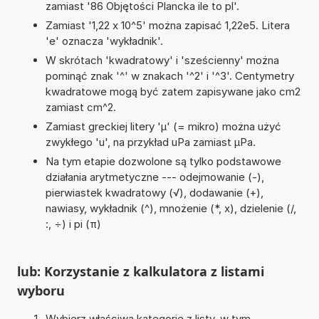
zamiast '86 Objętości Plancka ile to pl'.
Zamiast '1,22 x 10^5' można zapisać 1,22e5. Litera
'e' oznacza 'wykładnik'.
W skrótach 'kwadratowy' i 'sześcienny' można
pominąć znak '^' w znakach '^2' i '^3'. Centymetry
kwadratowe mogą być zatem zapisywane jako cm2
zamiast cm^2.
Zamiast greckiej litery 'µ' (= mikro) można użyć
zwykłego 'u', na przykład uPa zamiast µPa.
Na tym etapie dozwolone są tylko podstawowe
działania arytmetyczne --- odejmowanie (-),
pierwiastek kwadratowy (√), dodawanie (+),
nawiasy, wykładnik (^), mnożenie (*, x), dzielenie (/,
:, ÷) i pi (π)
lub: Korzystanie z kalkulatora z listami
wyboru
Wybierz właściwą kategorię z listy, w tym