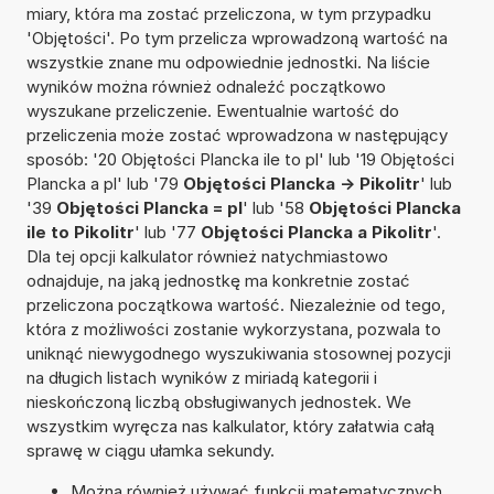
miary, która ma zostać przeliczona, w tym przypadku
'Objętości'. Po tym przelicza wprowadzoną wartość na
wszystkie znane mu odpowiednie jednostki. Na liście
wyników można również odnaleźć początkowo
wyszukane przeliczenie. Ewentualnie wartość do
przeliczenia może zostać wprowadzona w następujący
sposób: '20 Objętości Plancka ile to pl' lub '19 Objętości
Plancka a pl' lub '79
Objętości Plancka -> Pikolitr
' lub
'39
Objętości Plancka = pl
' lub '58
Objętości Plancka
ile to Pikolitr
' lub '77
Objętości Plancka a Pikolitr
'.
Dla tej opcji kalkulator również natychmiastowo
odnajduje, na jaką jednostkę ma konkretnie zostać
przeliczona początkowa wartość. Niezależnie od tego,
która z możliwości zostanie wykorzystana, pozwala to
uniknąć niewygodnego wyszukiwania stosownej pozycji
na długich listach wyników z miriadą kategorii i
nieskończoną liczbą obsługiwanych jednostek. We
wszystkim wyręcza nas kalkulator, który załatwia całą
sprawę w ciągu ułamka sekundy.
Można również używać funkcji matematycznych