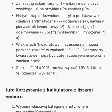
Zamiast greckiej litery 'µ' (= mikro) można użyć
zwykłego 'u', na przykład uPa zamiast µPa.
Na tym etapie dozwolone są tylko podstawowe
działania arytmetyczne --- dodawanie (+), nawiasy,
pierwiastek kwadratowy (√), dzielenie (/, :, ÷),
odejmowanie (-), pi (π), wykładnik (^) i mnożenie (*,
x)
W skrótach 'kwadratowy' i 'sześcienny' można
pominąć znak '^' w znakach '^2' i '^3'. Centymetry
kwadratowe mogą być zatem zapisywane jako cm2
zamiast cm^2.
Zamiast '1,91 x 10^5' można zapisać 1,91e5. Litera
'e' oznacza 'wykładnik'.
lub: Korzystanie z kalkulatora z listami
wyboru
Wybierz właściwą kategorię z listy, w tym
przypadku '
Gęstość
'.