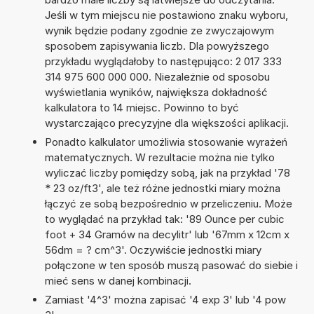
Jeśli w tym miejscu nie postawiono znaku wyboru,
wynik będzie podany zgodnie ze zwyczajowym
sposobem zapisywania liczb. Dla powyższego
przykładu wyglądałoby to następująco: 2 017 333
314 975 600 000 000. Niezależnie od sposobu
wyświetlania wyników, największa dokładność
kalkulatora to 14 miejsc. Powinno to być
wystarczająco precyzyjne dla większości aplikacji.
Ponadto kalkulator umożliwia stosowanie wyrażeń
matematycznych. W rezultacie można nie tylko
wyliczać liczby pomiędzy sobą, jak na przykład '78
* 23 oz/ft3', ale też różne jednostki miary można
łączyć ze sobą bezpośrednio w przeliczeniu. Może
to wyglądać na przykład tak: '89 Ounce per cubic
foot + 34 Gramów na decylitr' lub '67mm x 12cm x
56dm = ? cm^3'. Oczywiście jednostki miary
połączone w ten sposób muszą pasować do siebie i
mieć sens w danej kombinacji.
Zamiast '4^3' można zapisać '4 exp 3' lub '4 pow