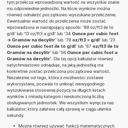
tym przelicza wprowadzoną wartość na wszystkie znane
mu odpowiednie jednostki. Na liście wyników można
również odnaleźć początkowo wyszukane przeliczenie.
Ewentualnie wartość do przeliczenia może zostać
wprowadzona w następujący sposób: '89 oz/ft3 ile to
g/dl' lub '13 oz/ft3 a g/dl' lub '34
Ounce per cubic foot
-> Gramów na decylitr
' lub '78
oz/ft3 = g/dl
' lub '23
Ounce per cubic foot ile to g/dl
' lub '67
oz/ft3 ile to
Gramów na decylitr
' lub '56
Ounce per cubic foot a
Gramów na decylitr
'. Dla tej opcji kalkulator również
natychmiastowo odnajduje, na jaką jednostkę ma
konkretnie zostać przeliczona początkowa wartość.
Niezależnie od tego, która z możliwości zostanie
wykorzystana, pozwala to uniknąć niewygodnego
wyszukiwania stosownej pozycji na długich listach
wyników z miriadą kategorii i nieskończoną liczbą
obsługiwanych jednostek. We wszystkim wyręcza nas
kalkulator, który załatwia całą sprawę w ciągu ułamka
sekundy.
Można również używać funkcji matematycznych