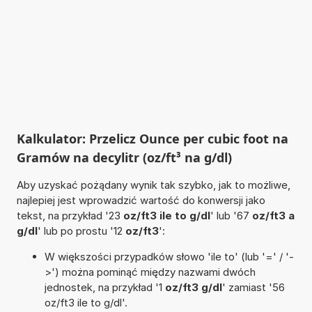
Kalkulator: Przelicz Ounce per cubic foot na
Gramów na decylitr (oz/ft³ na g/dl)
Aby uzyskać pożądany wynik tak szybko, jak to możliwe,
najlepiej jest wprowadzić wartość do konwersji jako
tekst, na przykład '23
oz/ft3 ile to g/dl
' lub '67
oz/ft3 a
g/dl
' lub po prostu '12
oz/ft3
':
W większości przypadków słowo 'ile to' (lub '=' / '-
>') można pominąć między nazwami dwóch
jednostek, na przykład '1
oz/ft3 g/dl
' zamiast '56
oz/ft3 ile to g/dl'.