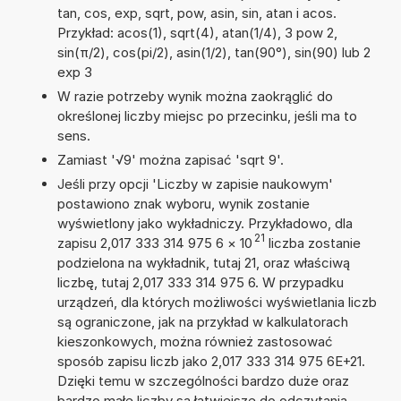
tan, cos, exp, sqrt, pow, asin, sin, atan i acos.
Przykład: acos(1), sqrt(4), atan(1/4), 3 pow 2,
sin(π/2), cos(pi/2), asin(1/2), tan(90°), sin(90) lub 2
exp 3
W razie potrzeby wynik można zaokrąglić do
określonej liczby miejsc po przecinku, jeśli ma to
sens.
Zamiast '√9' można zapisać 'sqrt 9'.
Jeśli przy opcji 'Liczby w zapisie naukowym'
postawiono znak wyboru, wynik zostanie
wyświetlony jako wykładniczy. Przykładowo, dla
21
zapisu 2,017 333 314 975 6
×
10
liczba zostanie
podzielona na wykładnik, tutaj 21, oraz właściwą
liczbę, tutaj 2,017 333 314 975 6. W przypadku
urządzeń, dla których możliwości wyświetlania liczb
są ograniczone, jak na przykład w kalkulatorach
kieszonkowych, można również zastosować
sposób zapisu liczb jako 2,017 333 314 975 6E+21.
Dzięki temu w szczególności bardzo duże oraz
bardzo małe liczby są łatwiejsze do odczytania.