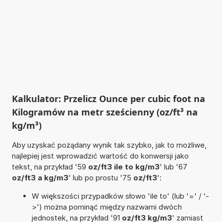
Kalkulator: Przelicz Ounce per cubic foot na
Kilogramów na metr sześcienny (oz/ft³ na
kg/m³)
Aby uzyskać pożądany wynik tak szybko, jak to możliwe,
najlepiej jest wprowadzić wartość do konwersji jako
tekst, na przykład '59
oz/ft3 ile to kg/m3
' lub '67
oz/ft3 a kg/m3
' lub po prostu '75
oz/ft3
':
W większości przypadków słowo 'ile to' (lub '=' / '-
>') można pominąć między nazwami dwóch
jednostek, na przykład '91
oz/ft3 kg/m3
' zamiast