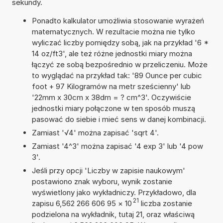
sekundy.
Ponadto kalkulator umożliwia stosowanie wyrażeń
matematycznych. W rezultacie można nie tylko
wyliczać liczby pomiędzy sobą, jak na przykład '6 *
14 oz/ft3', ale też różne jednostki miary można
łączyć ze sobą bezpośrednio w przeliczeniu. Może
to wyglądać na przykład tak: '89 Ounce per cubic
foot + 97 Kilogramów na metr sześcienny' lub
'22mm x 30cm x 38dm = ? cm^3'. Oczywiście
jednostki miary połączone w ten sposób muszą
pasować do siebie i mieć sens w danej kombinacji.
Zamiast '√4' można zapisać 'sqrt 4'.
Zamiast '4^3' można zapisać '4 exp 3' lub '4 pow
3'.
Jeśli przy opcji 'Liczby w zapisie naukowym'
postawiono znak wyboru, wynik zostanie
wyświetlony jako wykładniczy. Przykładowo, dla
21
zapisu 6,562 266 606 95
×
10
liczba zostanie
podzielona na wykładnik, tutaj 21, oraz właściwą