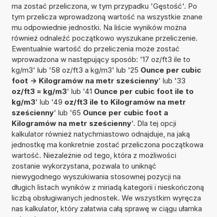
ma zostać przeliczona, w tym przypadku 'Gęstość'. Po
tym przelicza wprowadzoną wartość na wszystkie znane
mu odpowiednie jednostki. Na liście wyników można
również odnaleźć początkowo wyszukane przeliczenie.
Ewentualnie wartość do przeliczenia może zostać
wprowadzona w następujący sposób: '17 oz/ft3 ile to
kg/m3' lub '58 oz/ft3 a kg/m3' lub '25
Ounce per cubic
foot -> Kilogramów na metr sześcienny
' lub '33
oz/ft3 = kg/m3
' lub '41
Ounce per cubic foot ile to
kg/m3
' lub '49
oz/ft3 ile to Kilogramów na metr
sześcienny
' lub '65
Ounce per cubic foot a
Kilogramów na metr sześcienny
'. Dla tej opcji
kalkulator również natychmiastowo odnajduje, na jaką
jednostkę ma konkretnie zostać przeliczona początkowa
wartość. Niezależnie od tego, która z możliwości
zostanie wykorzystana, pozwala to uniknąć
niewygodnego wyszukiwania stosownej pozycji na
długich listach wyników z miriadą kategorii i nieskończoną
liczbą obsługiwanych jednostek. We wszystkim wyręcza
nas kalkulator, który załatwia całą sprawę w ciągu ułamka