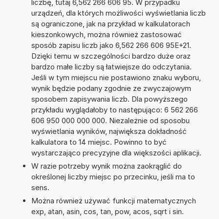
liczbę, tutaj 6,562 266 606 95. W przypadku
urządzeń, dla których możliwości wyświetlania liczb
są ograniczone, jak na przykład w kalkulatorach
kieszonkowych, można również zastosować
sposób zapisu liczb jako 6,562 266 606 95E+21.
Dzięki temu w szczególności bardzo duże oraz
bardzo małe liczby są łatwiejsze do odczytania.
Jeśli w tym miejscu nie postawiono znaku wyboru,
wynik będzie podany zgodnie ze zwyczajowym
sposobem zapisywania liczb. Dla powyższego
przykładu wyglądałoby to następująco: 6 562 266
606 950 000 000 000. Niezależnie od sposobu
wyświetlania wyników, największa dokładność
kalkulatora to 14 miejsc. Powinno to być
wystarczająco precyzyjne dla większości aplikacji.
W razie potrzeby wynik można zaokrąglić do
określonej liczby miejsc po przecinku, jeśli ma to
sens.
Można również używać funkcji matematycznych
exp, atan, asin, cos, tan, pow, acos, sqrt i sin.