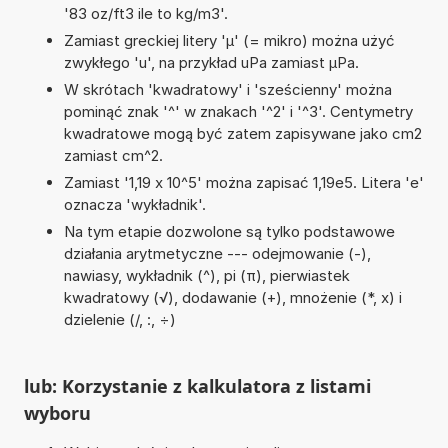
'83 oz/ft3 ile to kg/m3'.
Zamiast greckiej litery 'µ' (= mikro) można użyć
zwykłego 'u', na przykład uPa zamiast µPa.
W skrótach 'kwadratowy' i 'sześcienny' można
pominąć znak '^' w znakach '^2' i '^3'. Centymetry
kwadratowe mogą być zatem zapisywane jako cm2
zamiast cm^2.
Zamiast '1,19 x 10^5' można zapisać 1,19e5. Litera 'e'
oznacza 'wykładnik'.
Na tym etapie dozwolone są tylko podstawowe
działania arytmetyczne --- odejmowanie (-),
nawiasy, wykładnik (^), pi (π), pierwiastek
kwadratowy (√), dodawanie (+), mnożenie (*, x) i
dzielenie (/, :, ÷)
lub: Korzystanie z kalkulatora z listami
wyboru