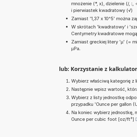
mnożenie (*, x), dzielenie (/, :
i pierwiastek kwadratowy (√)
Zamiast '1,37 x 10^5' można zap
W skrótach 'kwadratowy' i 'sze
Centymetry kwadratowe mogą 
Zamiast greckiej litery 'µ' (= 
µPa.
lub: Korzystanie z kalkulato
Wybierz właściwą kategorię z l
Następnie wpisz wartość, któr
Wybierz z listy jednostkę odpo
przypadku '
Ounce per gallon (U
Na koniec wybierz jednostkę, 
Ounce per cubic foot [oz/ft³]