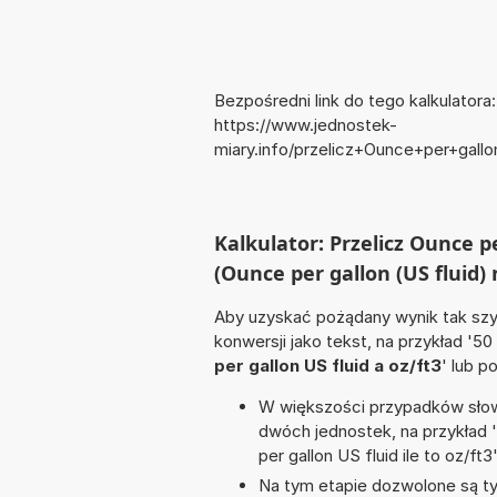
Bezpośredni link do tego kalkulatora:
https://www.jednostek-
miary.info/przelicz+Ounce+per+gal
Kalkulator: Przelicz Ounce p
(Ounce per gallon (US fluid) 
Aby uzyskać pożądany wynik tak szyb
konwersji jako tekst, na przykład '50
per gallon US fluid a oz/ft3
' lub p
W większości przypadków słowo
dwóch jednostek, na przykład 
per gallon US fluid ile to oz/ft3'
Na tym etapie dozwolone są ty