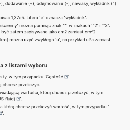
, ÷), dodawanie (+), odejmowanie (-), nawiasy, wykładnik (^)
isać 1,37e5. Litera 'e' oznacza 'wykładnik'.
ścienny' można pominąć znak '^' w znakach '^2' i '^3'.
być zatem zapisywane jako cm2 zamiast cm^2.
mikro) można użyć zwykłego 'u', na przykład uPa zamiast
ra z listami wyboru
isty, w tym przypadku '
Gęstość
'.
ą chcesz przeliczyć.
wiadającą wartości, którą chcesz przeliczyć, w tym
S fluid)
'.
na którą chcesz przeliczyć wartość, w tym przypadku '
'.