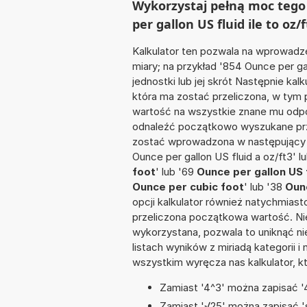
Wykorzystaj pełną moc tego
per gallon US fluid ile to oz/f
Kalkulator ten pozwala na wprowadze
miary; na przykład '854 Ounce per g
jednostki lub jej skrót Następnie kalk
która ma zostać przeliczona, w tym
wartość na wszystkie znane mu odpo
odnaleźć początkowo wyszukane prze
zostać wprowadzona w następujący spo
Ounce per gallon US fluid a oz/ft3' l
foot
' lub '69
Ounce per gallon US f
Ounce per cubic foot
' lub '38
Ounc
opcji kalkulator również natychmias
przeliczona początkowa wartość. Nie
wykorzystana, pozwala to uniknąć n
listach wyników z miriadą kategorii 
wszystkim wyręcza nas kalkulator, k
Zamiast '4^3' można zapisać '4
Zamiast '√25' można zapisać 's