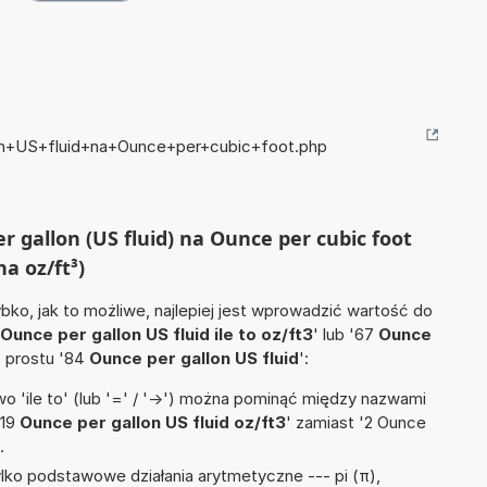
lon+US+fluid+na+Ounce+per+cubic+foot.php
er gallon (US fluid) na Ounce per cubic foot
na oz/ft³)
ko, jak to możliwe, najlepiej jest wprowadzić wartość do
Ounce per gallon US fluid ile to oz/ft3
' lub '67
Ounce
o prostu '84
Ounce per gallon US fluid
':
 'ile to' (lub '=' / '->') można pominąć między nazwami
'19
Ounce per gallon US fluid oz/ft3
' zamiast '2 Ounce
.
lko podstawowe działania arytmetyczne --- pi (π),