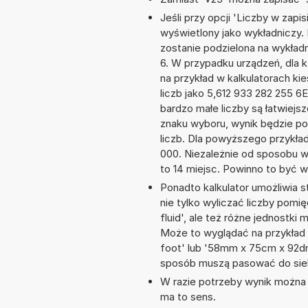
Jeśli przy opcji 'Liczby w zap
wyświetlony jako wykładniczy. 
zostanie podzielona na wykładni
6. W przypadku urządzeń, dla k
na przykład w kalkulatorach 
liczb jako 5,612 933 282 255 6
bardzo małe liczby są łatwiejs
znaku wyboru, wynik będzie 
liczb. Dla powyższego przykła
000. Niezależnie od sposobu w
to 14 miejsc. Powinno to być w
Ponadto kalkulator umożliwia
nie tylko wyliczać liczby pomi
fluid', ale też różne jednostki
Może to wyglądać na przykład t
foot' lub '58mm x 75cm x 92dm
sposób muszą pasować do siebi
W razie potrzeby wynik można za
ma to sens.