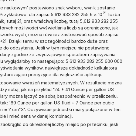
isie naukowym' postawiono znak wyboru, wynik zostanie
21
Przykładowo, dla zapisu 5,612 933 282 255 6
×
10
liczba
k, tutaj 21, oraz właściwą liczbę, tutaj 5,612 933 282 255
tórych możliwości wyświetlania liczb są ograniczone, jak
kieszonkowych, można również zastosować sposób zapisu
E+21. Dzięki temu w szczególności bardzo duże oraz
ze do odczytania. Jeśli w tym miejscu nie postawiono
podany zgodnie ze zwyczajowym sposobem zapisywania
du wyglądałoby to następująco: 5 612 933 282 255 600 000
yświetlania wyników, największa dokładność kalkulatora
ystarczająco precyzyjne dla większości aplikacji.
 stosowanie wyrażeń matematycznych. W rezultacie można
ędzy sobą, jak na przykład '24 * 41 Ounce per gallon US
 miary można łączyć ze sobą bezpośrednio w przeliczeniu.
ak: '89 Ounce per gallon US fluid + 7 Ounce per cubic
 = ? cm^3'. Oczywiście jednostki miary połączone w ten
e i mieć sens w danej kombinacji.
okrąglić do określonej liczby miejsc po przecinku, jeśli