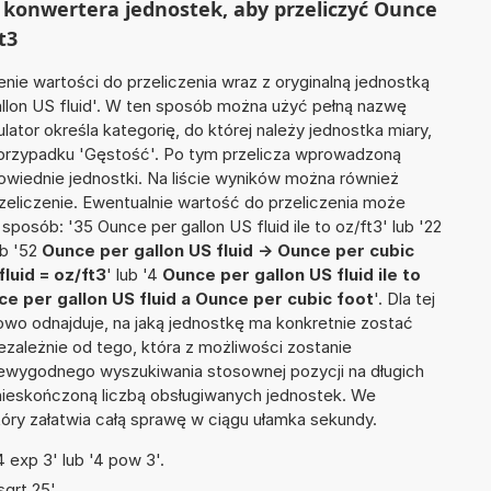
 konwertera jednostek, aby przeliczyć Ounce
t3
nie wartości do przeliczenia wraz z oryginalną jednostką
allon US fluid'. W ten sposób można użyć pełną nazwę
ulator określa kategorię, do której należy jednostka miary,
 przypadku 'Gęstość'. Po tym przelicza wprowadzoną
wiednie jednostki. Na liście wyników można również
liczenie. Ewentualnie wartość do przeliczenia może
sób: '35 Ounce per gallon US fluid ile to oz/ft3' lub '22
ub '52
Ounce per gallon US fluid -> Ounce per cubic
luid = oz/ft3
' lub '4
Ounce per gallon US fluid ile to
e per gallon US fluid a Ounce per cubic foot
'. Dla tej
towo odnajduje, na jaką jednostkę ma konkretnie zostać
zależnie od tego, która z możliwości zostanie
iewygodnego wyszukiwania stosownej pozycji na długich
i nieskończoną liczbą obsługiwanych jednostek. We
tóry załatwia całą sprawę w ciągu ułamka sekundy.
 exp 3' lub '4 pow 3'.
qrt 25'.