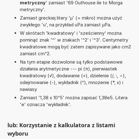
metryczny
' zamiast '69 Outhouse ile to Morga
metryczny'.
Zamiast greckiej litery 'µ' (= mikro) można użyć
zwykłego 'u', na przykład uPa zamiast µPa.
W skrótach 'kwadratowy' i 'sześcienny' można
pominąć znak '^' w znakach '^2' i '^3'. Centymetry
kwadratowe mogą być zatem zapisywane jako cm2
zamiast cm^2.
Na tym etapie dozwolone są tylko podstawowe
działania arytmetyczne --- pi (π), pierwiastek
kwadratowy (√), dodawanie (+), dzielenie (/, :, ÷),
odejmowanie (-), wykładnik (^), mnożenie (*, x) i
nawiasy
Zamiast '1,38 x 10^5' można zapisać 1,38e5. Litera
'e' oznacza 'wykładnik'.
lub: Korzystanie z kalkulatora z listami
wyboru