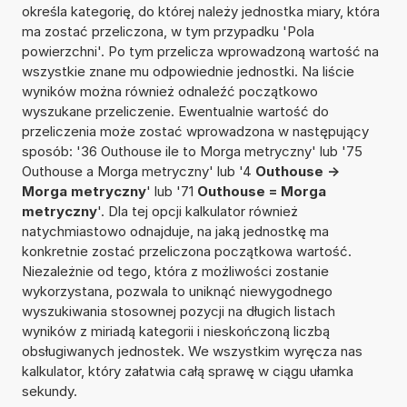
określa kategorię, do której należy jednostka miary, która
ma zostać przeliczona, w tym przypadku 'Pola
powierzchni'. Po tym przelicza wprowadzoną wartość na
wszystkie znane mu odpowiednie jednostki. Na liście
wyników można również odnaleźć początkowo
wyszukane przeliczenie. Ewentualnie wartość do
przeliczenia może zostać wprowadzona w następujący
sposób: '36 Outhouse ile to Morga metryczny' lub '75
Outhouse a Morga metryczny' lub '4
Outhouse ->
Morga metryczny
' lub '71
Outhouse = Morga
metryczny
'. Dla tej opcji kalkulator również
natychmiastowo odnajduje, na jaką jednostkę ma
konkretnie zostać przeliczona początkowa wartość.
Niezależnie od tego, która z możliwości zostanie
wykorzystana, pozwala to uniknąć niewygodnego
wyszukiwania stosownej pozycji na długich listach
wyników z miriadą kategorii i nieskończoną liczbą
obsługiwanych jednostek. We wszystkim wyręcza nas
kalkulator, który załatwia całą sprawę w ciągu ułamka
sekundy.