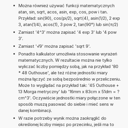
Można również używać funkcji matematycznych
atan, sin, sqrt, acos, asin, exp, cos, pow i tan.
Przykład: sin(90), cos(pi/2), sqrt(4), asin(1/2), 2 exp
3, atan(1/4), acos(1), 3 pow 2, tan(90°) lub sin(π/2)
Zamiast '4^3' można zapisać '4 exp 3' lub '4 pow
3'.
Zamiast '√9' można zapisać 'sqrt 9'.
Ponadto kalkulator umożliwia stosowanie wyrażeń
matematycznych. W rezultacie można nie tylko
wyliczać liczby pomiędzy sobą, jak na przykład '80
* 48 Outhouse', ale też różne jednostki miary
można łączyć ze sobą bezpośrednio w przeliczeniu.
Może to wyglądać na przykład tak: '45 Outhouse +
13 Morga metryczny' lub '16mm x 83cm x 51dm = ?
cm^3'. Oczywiście jednostki miary połączone w ten
sposób muszą pasować do siebie i mieć sens w
danej kombinacji.
W razie potrzeby wynik można zaokrąglić do
określonej liczby miejsc po przecinku, jeśli ma to