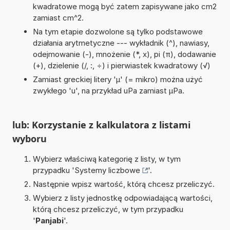
kwadratowe mogą być zatem zapisywane jako cm2
zamiast cm^2.
Na tym etapie dozwolone są tylko podstawowe
działania arytmetyczne --- wykładnik (^), nawiasy,
odejmowanie (-), mnożenie (*, x), pi (π), dodawanie
(+), dzielenie (/, :, ÷) i pierwiastek kwadratowy (√)
Zamiast greckiej litery 'µ' (= mikro) można użyć
zwykłego 'u', na przykład uPa zamiast µPa.
lub: Korzystanie z kalkulatora z listami
wyboru
Wybierz właściwą kategorię z listy, w tym
przypadku '
Systemy liczbowe
'.
Następnie wpisz wartość, którą chcesz przeliczyć.
Wybierz z listy jednostkę odpowiadającą wartości,
którą chcesz przeliczyć, w tym przypadku
'
Panjabi
'.