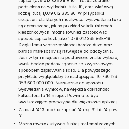
zapisu 1,079 012 335 86
×
10
liczba zostanie
podzielona na wykładnik, tutaj 19, oraz właściwą
liczbę, tutaj 1,079 012 335 86. W przypadku
urządzeń, dla których możliwości wyświetlania liczb
są ograniczone, jak na przykład w kalkulatorach
kieszonkowych, można również zastosować
sposób zapisu liczb jako 1,079 012 335 86E+19.
Dzięki temu w szczególności bardzo duże oraz
bardzo małe liczby są łatwiejsze do odczytania.
Jeśli w tym miejscu nie postawiono znaku wyboru,
wynik będzie podany zgodnie ze zwyczajowym
sposobem zapisywania liczb. Dla powyższego
przykładu wyglądałoby to następująco: 10 790 123
358 600 000 000. Niezależnie od sposobu
wyświetlania wyników, największa dokładność
kalkulatora to 14 miejsc. Powinno to być
wystarczająco precyzyjne dla większości aplikacji.
Zamiast '4^3' można zapisać '4 exp 3' lub '4 pow
3'.
Można również używać funkcji matematycznych