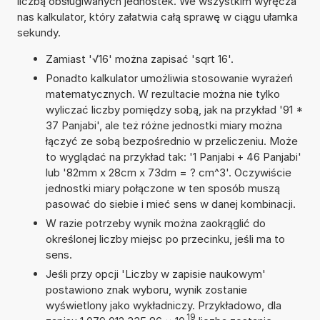
liczbą obsługiwanych jednostek. We wszystkim wyręcza
nas kalkulator, który załatwia całą sprawę w ciągu ułamka
sekundy.
Zamiast '√16' można zapisać 'sqrt 16'.
Ponadto kalkulator umożliwia stosowanie wyrażeń
matematycznych. W rezultacie można nie tylko
wyliczać liczby pomiędzy sobą, jak na przykład '91 *
37 Panjabi', ale też różne jednostki miary można
łączyć ze sobą bezpośrednio w przeliczeniu. Może
to wyglądać na przykład tak: '1 Panjabi + 46 Panjabi'
lub '82mm x 28cm x 73dm = ? cm^3'. Oczywiście
jednostki miary połączone w ten sposób muszą
pasować do siebie i mieć sens w danej kombinacji.
W razie potrzeby wynik można zaokrąglić do
określonej liczby miejsc po przecinku, jeśli ma to
sens.
Jeśli przy opcji 'Liczby w zapisie naukowym'
postawiono znak wyboru, wynik zostanie
wyświetlony jako wykładniczy. Przykładowo, dla
19