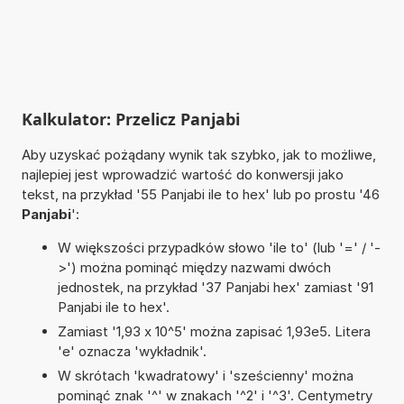
Kalkulator: Przelicz Panjabi
Aby uzyskać pożądany wynik tak szybko, jak to możliwe,
najlepiej jest wprowadzić wartość do konwersji jako
tekst, na przykład '55 Panjabi ile to hex' lub po prostu '46
Panjabi
':
W większości przypadków słowo 'ile to' (lub '=' / '-
>') można pominąć między nazwami dwóch
jednostek, na przykład '37 Panjabi hex' zamiast '91
Panjabi ile to hex'.
Zamiast '1,93 x 10^5' można zapisać 1,93e5. Litera
'e' oznacza 'wykładnik'.
W skrótach 'kwadratowy' i 'sześcienny' można
pominąć znak '^' w znakach '^2' i '^3'. Centymetry