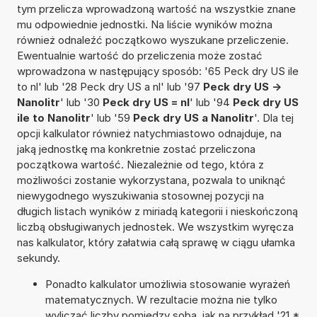
tym przelicza wprowadzoną wartość na wszystkie znane
mu odpowiednie jednostki. Na liście wyników można
również odnaleźć początkowo wyszukane przeliczenie.
Ewentualnie wartość do przeliczenia może zostać
wprowadzona w następujący sposób: '65 Peck dry US ile
to nl' lub '28 Peck dry US a nl' lub '97
Peck dry US ->
Nanolitr
' lub '30
Peck dry US = nl
' lub '94
Peck dry US
ile to Nanolitr
' lub '59
Peck dry US a Nanolitr
'. Dla tej
opcji kalkulator również natychmiastowo odnajduje, na
jaką jednostkę ma konkretnie zostać przeliczona
początkowa wartość. Niezależnie od tego, która z
możliwości zostanie wykorzystana, pozwala to uniknąć
niewygodnego wyszukiwania stosownej pozycji na
długich listach wyników z miriadą kategorii i nieskończoną
liczbą obsługiwanych jednostek. We wszystkim wyręcza
nas kalkulator, który załatwia całą sprawę w ciągu ułamka
sekundy.
Ponadto kalkulator umożliwia stosowanie wyrażeń
matematycznych. W rezultacie można nie tylko
wyliczać liczby pomiędzy sobą, jak na przykład '21 *