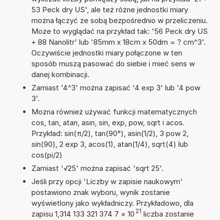
53 Peck dry US', ale też różne jednostki miary
można łączyć ze sobą bezpośrednio w przeliczeniu.
Może to wyglądać na przykład tak: '56 Peck dry US
+ 88 Nanolitr' lub '85mm x 18cm x 50dm = ? cm^3'.
Oczywiście jednostki miary połączone w ten
sposób muszą pasować do siebie i mieć sens w
danej kombinacji.
Zamiast '4^3' można zapisać '4 exp 3' lub '4 pow
3'.
Można również używać funkcji matematycznych
cos, tan, atan, asin, sin, exp, pow, sqrt i acos.
Przykład: sin(π/2), tan(90°), asin(1/2), 3 pow 2,
sin(90), 2 exp 3, acos(1), atan(1/4), sqrt(4) lub
cos(pi/2)
Zamiast '√25' można zapisać 'sqrt 25'.
Jeśli przy opcji 'Liczby w zapisie naukowym'
postawiono znak wyboru, wynik zostanie
wyświetlony jako wykładniczy. Przykładowo, dla
21
zapisu 1,314 133 321 374 7
×
10
liczba zostanie