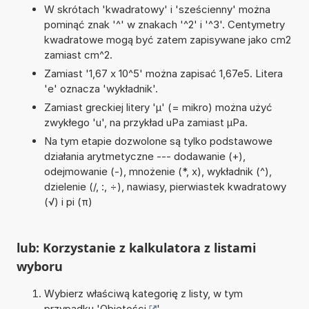
W skrótach 'kwadratowy' i 'sześcienny' można
pominąć znak '^' w znakach '^2' i '^3'. Centymetry
kwadratowe mogą być zatem zapisywane jako cm2
zamiast cm^2.
Zamiast '1,67 x 10^5' można zapisać 1,67e5. Litera
'e' oznacza 'wykładnik'.
Zamiast greckiej litery 'µ' (= mikro) można użyć
zwykłego 'u', na przykład uPa zamiast µPa.
Na tym etapie dozwolone są tylko podstawowe
działania arytmetyczne --- dodawanie (+),
odejmowanie (-), mnożenie (*, x), wykładnik (^),
dzielenie (/, :, ÷), nawiasy, pierwiastek kwadratowy
(√) i pi (π)
lub: Korzystanie z kalkulatora z listami
wyboru
Wybierz właściwą kategorię z listy, w tym
przypadku '
Objętości
'.