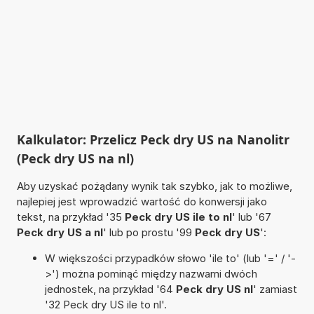
Kalkulator: Przelicz Peck dry US na Nanolitr
(Peck dry US na nl)
Aby uzyskać pożądany wynik tak szybko, jak to możliwe,
najlepiej jest wprowadzić wartość do konwersji jako
tekst, na przykład '35
Peck dry US ile to nl
' lub '67
Peck dry US a nl
' lub po prostu '99
Peck dry US
':
W większości przypadków słowo 'ile to' (lub '=' / '-
>') można pominąć między nazwami dwóch
jednostek, na przykład '64
Peck dry US nl
' zamiast
'32 Peck dry US ile to nl'.