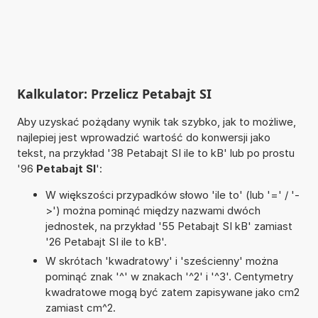
Kalkulator: Przelicz Petabajt SI
Aby uzyskać pożądany wynik tak szybko, jak to możliwe,
najlepiej jest wprowadzić wartość do konwersji jako
tekst, na przykład '38 Petabajt SI ile to kB' lub po prostu
'96
Petabajt SI
':
W większości przypadków słowo 'ile to' (lub '=' / '-
>') można pominąć między nazwami dwóch
jednostek, na przykład '55 Petabajt SI kB' zamiast
'26 Petabajt SI ile to kB'.
W skrótach 'kwadratowy' i 'sześcienny' można
pominąć znak '^' w znakach '^2' i '^3'. Centymetry
kwadratowe mogą być zatem zapisywane jako cm2
zamiast cm^2.