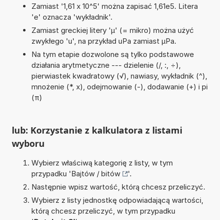
Zamiast '1,61 x 10^5' można zapisać 1,61e5. Litera
'e' oznacza 'wykładnik'.
Zamiast greckiej litery 'µ' (= mikro) można użyć
zwykłego 'u', na przykład uPa zamiast µPa.
Na tym etapie dozwolone są tylko podstawowe
działania arytmetyczne --- dzielenie (/, :, ÷),
pierwiastek kwadratowy (√), nawiasy, wykładnik (^),
mnożenie (*, x), odejmowanie (-), dodawanie (+) i pi
(π)
lub: Korzystanie z kalkulatora z listami
wyboru
Wybierz właściwą kategorię z listy, w tym
przypadku '
Bajtów / bitów
'.
Następnie wpisz wartość, którą chcesz przeliczyć.
Wybierz z listy jednostkę odpowiadającą wartości,
którą chcesz przeliczyć, w tym przypadku