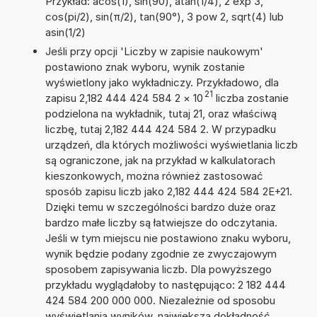
Przykład: acos(1), sin(90), atan(1/4), 2 exp 3,
cos(pi/2), sin(π/2), tan(90°), 3 pow 2, sqrt(4) lub
asin(1/2)
Jeśli przy opcji 'Liczby w zapisie naukowym'
postawiono znak wyboru, wynik zostanie
wyświetlony jako wykładniczy. Przykładowo, dla
21
zapisu 2,182 444 424 584 2
×
10
liczba zostanie
podzielona na wykładnik, tutaj 21, oraz właściwą
liczbę, tutaj 2,182 444 424 584 2. W przypadku
urządzeń, dla których możliwości wyświetlania liczb
są ograniczone, jak na przykład w kalkulatorach
kieszonkowych, można również zastosować
sposób zapisu liczb jako 2,182 444 424 584 2E+21.
Dzięki temu w szczególności bardzo duże oraz
bardzo małe liczby są łatwiejsze do odczytania.
Jeśli w tym miejscu nie postawiono znaku wyboru,
wynik będzie podany zgodnie ze zwyczajowym
sposobem zapisywania liczb. Dla powyższego
przykładu wyglądałoby to następująco: 2 182 444
424 584 200 000 000. Niezależnie od sposobu
wyświetlania wyników, największa dokładność