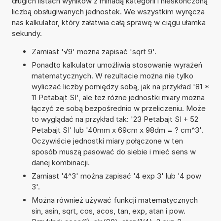
długich listach wyników z miriadą kategorii i nieskończoną
liczbą obsługiwanych jednostek. We wszystkim wyręcza
nas kalkulator, który załatwia całą sprawę w ciągu ułamka
sekundy.
Zamiast '√9' można zapisać 'sqrt 9'.
Ponadto kalkulator umożliwia stosowanie wyrażeń
matematycznych. W rezultacie można nie tylko
wyliczać liczby pomiędzy sobą, jak na przykład '81 *
11 Petabajt SI', ale też różne jednostki miary można
łączyć ze sobą bezpośrednio w przeliczeniu. Może
to wyglądać na przykład tak: '23 Petabajt SI + 52
Petabajt SI' lub '40mm x 69cm x 98dm = ? cm^3'.
Oczywiście jednostki miary połączone w ten
sposób muszą pasować do siebie i mieć sens w
danej kombinacji.
Zamiast '4^3' można zapisać '4 exp 3' lub '4 pow
3'.
Można również używać funkcji matematycznych
sin, asin, sqrt, cos, acos, tan, exp, atan i pow.