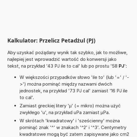
Kalkulator: Przelicz Petadżul (PJ)
Aby uzyskać pożądany wynik tak szybko, jak to możliwe,
najlepiej jest wprowadzić wartość do konwersji jako
tekst, na przykład '43 PJ ile to cal' lub po prostu '58
PJ
':
W większości przypadków słowo 'ile to' (lub '=' / '-
>') można pominąć między nazwami dwóch
jednostek, na przykład '73 PJ cal' zamiast '16 PJ ile
to cal'.
Zamiast greckiej litery 'µ' (= mikro) można użyć
zwykłego 'u', na przykład uPa zamiast µPa.
W skrótach 'kwadratowy' i 'sześcienny' można
pominąć znak '^' w znakach '^2' i '^3'. Centymetry
kwadratowe mogą być zatem zapisywane jako cm2