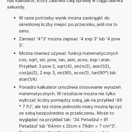
nas kalkulator, który załatwia całą sprawę w ciągu ułamka
sekundy.
W razie potrzeby wynik można zaokrąglić do
określonej liczby miejsc po przecinku, jeśli ma to
sens.
Zamiast '4^3' można zapisać '4 exp 3' lub '4 pow
3'.
Można również używać funkcji matematycznych
cos, sqrt, sin, pow, tan, asin, acos, exp i atan.
Przykład: 3 pow 2, sqrt(4), sin(π/2), asin(1/2),
cos(pi/2), 2 exp 3, sin(90), acos(1), tan(90°) lub
atan(1/4)
Ponadto kalkulator umożliwia stosowanie wyrażeń
matematycznych. W rezultacie można nie tylko
wyliczać liczby pomiędzy sobą, jak na przykład '49
* 7 PJ', ale też różne jednostki miary można łączyć
ze sobą bezpośrednio w przeliczeniu. Może to
wyglądać na przykład tak: '34 Petadżul + 91
Petadżul' lub '64mm x 22cm x 79dm = ? cm^3'.