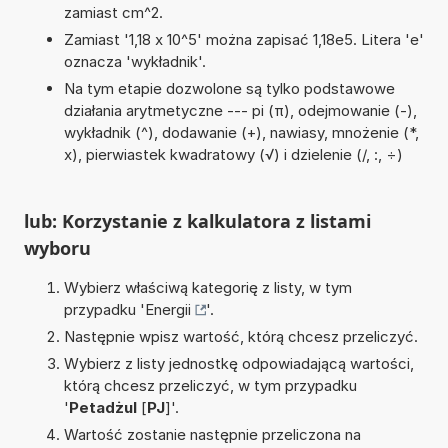
zamiast cm^2.
Zamiast '1,18 x 10^5' można zapisać 1,18e5. Litera 'e'
oznacza 'wykładnik'.
Na tym etapie dozwolone są tylko podstawowe
działania arytmetyczne --- pi (π), odejmowanie (-),
wykładnik (^), dodawanie (+), nawiasy, mnożenie (*,
x), pierwiastek kwadratowy (√) i dzielenie (/, :, ÷)
lub: Korzystanie z kalkulatora z listami
wyboru
Wybierz właściwą kategorię z listy, w tym
przypadku '
Energii
'.
Następnie wpisz wartość, którą chcesz przeliczyć.
Wybierz z listy jednostkę odpowiadającą wartości,
którą chcesz przeliczyć, w tym przypadku
'
Petadżul
[
PJ
]'.
Wartość zostanie następnie przeliczona na