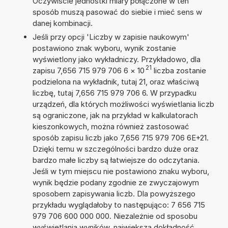
Oczywiście jednostki miary połączone w ten
sposób muszą pasować do siebie i mieć sens w
danej kombinacji.
Jeśli przy opcji 'Liczby w zapisie naukowym'
postawiono znak wyboru, wynik zostanie
wyświetlony jako wykładniczy. Przykładowo, dla
21
zapisu 7,656 715 979 706 6
×
10
liczba zostanie
podzielona na wykładnik, tutaj 21, oraz właściwą
liczbę, tutaj 7,656 715 979 706 6. W przypadku
urządzeń, dla których możliwości wyświetlania liczb
są ograniczone, jak na przykład w kalkulatorach
kieszonkowych, można również zastosować
sposób zapisu liczb jako 7,656 715 979 706 6E+21.
Dzięki temu w szczególności bardzo duże oraz
bardzo małe liczby są łatwiejsze do odczytania.
Jeśli w tym miejscu nie postawiono znaku wyboru,
wynik będzie podany zgodnie ze zwyczajowym
sposobem zapisywania liczb. Dla powyższego
przykładu wyglądałoby to następująco: 7 656 715
979 706 600 000 000. Niezależnie od sposobu
wyświetlania wyników, największa dokładność