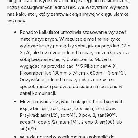
długich listach wyników z miriadą kategorii i nieskończoną
liczbą obsługiwanych jednostek. We wszystkim wyręcza
nas kalkulator, który załatwia całą sprawę w ciągu ułamka
sekundy.
Ponadto kalkulator umożliwia stosowanie wyrażeń
matematycznych. W rezultacie można nie tylko
wyliczać liczby pomiędzy sobą, jak na przykład '17 *
3 pA', ale też różne jednostki miary można łączyć ze
sobą bezpośrednio w przeliczeniu. Może to
wyglądać na przykład tak: '45 Pikoamper + 31
Pikoamper' lub '88mm x 74cm x 60dm = ? cm^3'.
Oczywiście jednostki miary połączone w ten
sposób muszą pasować do siebie i mieć sens w
danej kombinacji.
Można również używać funkcji matematycznych
exp, atan, sin, sqrt, acos, cos, asin, tan i pow.
Przykład: asin(1/2), sqrt(4), 3 pow 2, tan(90°),
acos(1), cos(pi/2), atan(1/4), 2 exp 3, sin(90) lub
sin(π/2)
W razie potrzeby wynik można zaokrąglić do