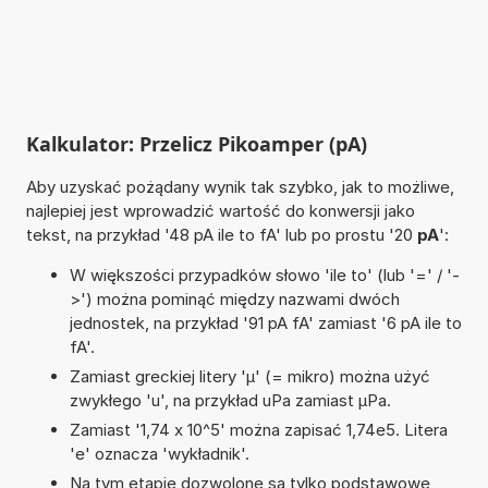
Kalkulator: Przelicz Pikoamper (pA)
Aby uzyskać pożądany wynik tak szybko, jak to możliwe,
najlepiej jest wprowadzić wartość do konwersji jako
tekst, na przykład '48 pA ile to fA' lub po prostu '20
pA
':
W większości przypadków słowo 'ile to' (lub '=' / '-
>') można pominąć między nazwami dwóch
jednostek, na przykład '91 pA fA' zamiast '6 pA ile to
fA'.
Zamiast greckiej litery 'µ' (= mikro) można użyć
zwykłego 'u', na przykład uPa zamiast µPa.
Zamiast '1,74 x 10^5' można zapisać 1,74e5. Litera
'e' oznacza 'wykładnik'.
Na tym etapie dozwolone są tylko podstawowe