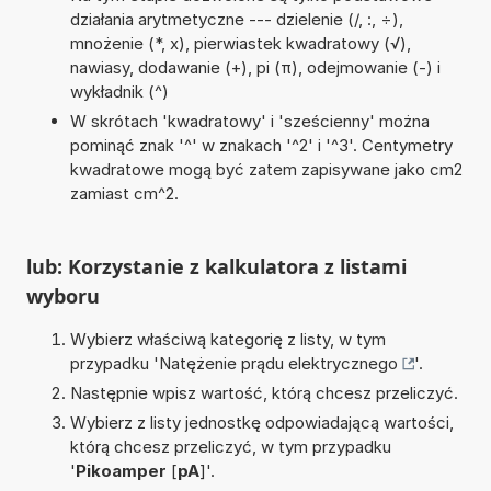
działania arytmetyczne --- dzielenie (/, :, ÷),
mnożenie (*, x), pierwiastek kwadratowy (√),
nawiasy, dodawanie (+), pi (π), odejmowanie (-) i
wykładnik (^)
W skrótach 'kwadratowy' i 'sześcienny' można
pominąć znak '^' w znakach '^2' i '^3'. Centymetry
kwadratowe mogą być zatem zapisywane jako cm2
zamiast cm^2.
lub: Korzystanie z kalkulatora z listami
wyboru
Wybierz właściwą kategorię z listy, w tym
przypadku '
Natężenie prądu elektrycznego
'.
Następnie wpisz wartość, którą chcesz przeliczyć.
Wybierz z listy jednostkę odpowiadającą wartości,
którą chcesz przeliczyć, w tym przypadku
'
Pikoamper
[
pA
]'.