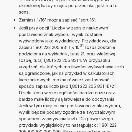
określonej liczby miejsc po przecinku, jeśli ma to
sens.
Zamiast '√16' można zapisać 'sqrt 16'.
Jeśli przy opcji 'Liczby w zapisie naukowym'
postawiono znak wyboru, wynik zostanie
wyświetlony jako wykładniczy. Przykładowo, dla
21
zapisu 1,801 222 205 831 1
×
10
liczba zostanie
podzielona na wykładnik, tutaj 21, oraz właściwą
liczbę, tutaj 1,801 222 205 831 1. W przypadku
urządzeń, dla których możliwości wyświetlania liczb
są ograniczone, jak na przykład w kalkulatorach
kieszonkowych, można również zastosować
sposób zapisu liczb jako 1,801 222 205 831 1E+21.
Dzięki temu w szczególności bardzo duże oraz
bardzo małe liczby są łatwiejsze do odczytania.
Jeśli w tym miejscu nie postawiono znaku wyboru,
wynik będzie podany zgodnie ze zwyczajowym
sposobem zapisywania liczb. Dla powyższego
przykładu wyglądałoby to następująco: 1 801 222
205 831 100 000 000. Niezależnie od sposobu