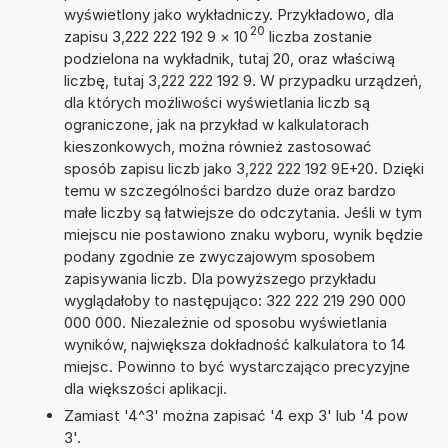
wyświetlony jako wykładniczy. Przykładowo, dla
20
zapisu 3,222 222 192 9
×
10
liczba zostanie
podzielona na wykładnik, tutaj 20, oraz właściwą
liczbę, tutaj 3,222 222 192 9. W przypadku urządzeń,
dla których możliwości wyświetlania liczb są
ograniczone, jak na przykład w kalkulatorach
kieszonkowych, można również zastosować
sposób zapisu liczb jako 3,222 222 192 9E+20. Dzięki
temu w szczególności bardzo duże oraz bardzo
małe liczby są łatwiejsze do odczytania. Jeśli w tym
miejscu nie postawiono znaku wyboru, wynik będzie
podany zgodnie ze zwyczajowym sposobem
zapisywania liczb. Dla powyższego przykładu
wyglądałoby to następująco: 322 222 219 290 000
000 000. Niezależnie od sposobu wyświetlania
wyników, największa dokładność kalkulatora to 14
miejsc. Powinno to być wystarczająco precyzyjne
dla większości aplikacji.
Zamiast '4^3' można zapisać '4 exp 3' lub '4 pow
3'.