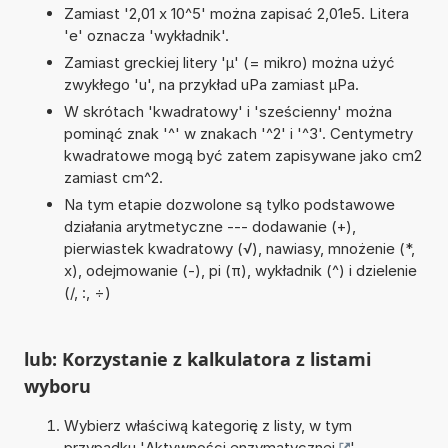
Zamiast '2,01 x 10^5' można zapisać 2,01e5. Litera
'e' oznacza 'wykładnik'.
Zamiast greckiej litery 'µ' (= mikro) można użyć
zwykłego 'u', na przykład uPa zamiast µPa.
W skrótach 'kwadratowy' i 'sześcienny' można
pominąć znak '^' w znakach '^2' i '^3'. Centymetry
kwadratowe mogą być zatem zapisywane jako cm2
zamiast cm^2.
Na tym etapie dozwolone są tylko podstawowe
działania arytmetyczne --- dodawanie (+),
pierwiastek kwadratowy (√), nawiasy, mnożenie (*,
x), odejmowanie (-), pi (π), wykładnik (^) i dzielenie
(/, :, ÷)
lub: Korzystanie z kalkulatora z listami
wyboru
Wybierz właściwą kategorię z listy, w tym
przypadku '
Aktywności enzymatycznej
'.