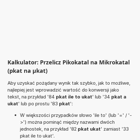
Kalkulator: Przelicz Pikokatal na Mikrokatal
(pkat na µkat)
Aby uzyskać pożądany wynik tak szybko, jak to możliwe,
najlepiej jest wprowadzić wartość do konwersji jako
tekst, na przykład '84
pkat ile to ukat
' lub '34
pkat a
ukat
' lub po prostu '83
pkat
':
W większości przypadków słowo 'ile to' (lub '=' / '-
>') można pominąć między nazwami dwóch
jednostek, na przykład '82
pkat ukat
' zamiast '33
pkat ile to ukat'.