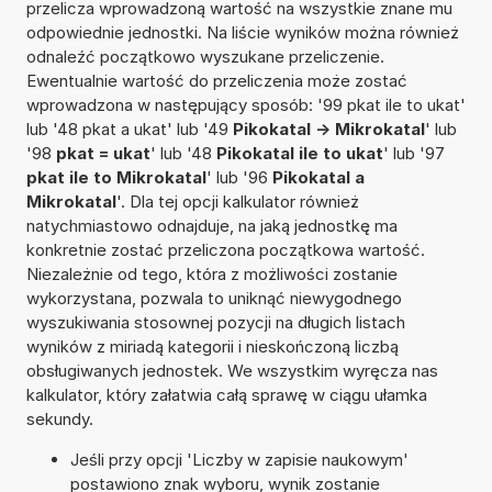
przelicza wprowadzoną wartość na wszystkie znane mu
odpowiednie jednostki. Na liście wyników można również
odnaleźć początkowo wyszukane przeliczenie.
Ewentualnie wartość do przeliczenia może zostać
wprowadzona w następujący sposób: '99 pkat ile to ukat'
lub '48 pkat a ukat' lub '49
Pikokatal -> Mikrokatal
' lub
'98
pkat = ukat
' lub '48
Pikokatal ile to ukat
' lub '97
pkat ile to Mikrokatal
' lub '96
Pikokatal a
Mikrokatal
'. Dla tej opcji kalkulator również
natychmiastowo odnajduje, na jaką jednostkę ma
konkretnie zostać przeliczona początkowa wartość.
Niezależnie od tego, która z możliwości zostanie
wykorzystana, pozwala to uniknąć niewygodnego
wyszukiwania stosownej pozycji na długich listach
wyników z miriadą kategorii i nieskończoną liczbą
obsługiwanych jednostek. We wszystkim wyręcza nas
kalkulator, który załatwia całą sprawę w ciągu ułamka
sekundy.
Jeśli przy opcji 'Liczby w zapisie naukowym'
postawiono znak wyboru, wynik zostanie