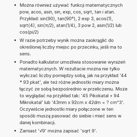
Można również używać funkcji matematycznych
pow, acos, asin, sin, exp, cos, sqrt, tan i atan.
Przykład: sin(90), tan(90°), 2 exp 3, acos(1),
sqrt(4), sin(π/2), atan(1/4), 3 pow 2, asin(1/2) lub
cos(pi/2)
W razie potrzeby wynik można zaokrąglić do
określonej liczby miejsc po przecinku, jeśli ma to
sens.
Ponadto kalkulator umożliwia stosowanie wyrażeń
matematycznych. W rezultacie można nie tylko
wyliczać liczby pomiędzy sobą, jak na przykład '44
* 93 pkat', ale też różne jednostki miary można
łączyć ze sobą bezpośrednio w przeliczeniu. Może
to wyglądać na przykład tak: '45 Pikokatal + 94
Mikrokatal' lub '43mm x 92cm x 42dm = ? cm^3'.
Oczywiście jednostki miary połączone w ten
sposób muszą pasować do siebie i mieć sens w
danej kombinacji.
Zamiast '√9' można zapisać 'sqrt 9'.