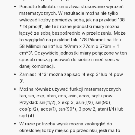
Ponadto kalkulator umożliwia stosowanie wyrażeń
matematycznych. W rezultacie można nie tylko
wyliczać liczby pomiędzy sobą, jak na przykład '38
* 18 pmol/l', ale też różne jednostki miary można
łączyć ze sobą bezpośrednio w przeliczeniu. Może
to wyglądać na przykład tak: '78 Pikomoli na litr +
58 Milimoli na litr' lub '97mm x 77cm x 57dm = ?
cm^3'. Oczywiście jednostki miary połączone w ten
sposób muszą pasować do siebie i mieć sens w
danej kombinacji.
Zamiast '4^3' można zapisać '4 exp 3' lub '4 pow
3'.
Można również używać funkcji matematycznych
tan, sin, exp, atan, cos, asin, acos, sqrt i pow.
Przykład: sin(π/2), 2 exp 3, asin(1/2), sin(90),
cos(pi/2), acos(1), tan(90°), 3 pow 2, atan(1/4) lub
sqrt(4)
W razie potrzeby wynik można zaokrąglić do
określonej liczby miejsc po przecinku, jeśli ma to