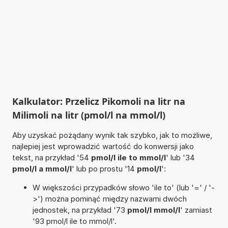
Kalkulator: Przelicz Pikomoli na litr na
Milimoli na litr (pmol/l na mmol/l)
Aby uzyskać pożądany wynik tak szybko, jak to możliwe,
najlepiej jest wprowadzić wartość do konwersji jako
tekst, na przykład '54
pmol/l ile to mmol/l
' lub '34
pmol/l a mmol/l
' lub po prostu '14
pmol/l
':
W większości przypadków słowo 'ile to' (lub '=' / '-
>') można pominąć między nazwami dwóch
jednostek, na przykład '73
pmol/l mmol/l
' zamiast
'93 pmol/l ile to mmol/l'.