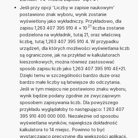
Jeśli przy opcji 'Liczby w zapisie naukowym'
postawiono znak wyboru, wynik zostanie
wyświetlony jako wykładniczy. Przykładowo, dla
21
zapisu 1,263 407 395 910 4
×
10
liczba zostanie
podzielona na wykładnik, tutaj 21, oraz właściwą
liczbę, tutaj 1,263 407 395 910 4. W przypadku
urządzeń, dla których możliwości wyświetlania liczb
są ograniczone, jak na przykład w kalkulatorach
kieszonkowych, można również zastosować
sposób zapisu liczb jako 1,263 407 395 910 4E+21.
Dzięki temu w szczególności bardzo duże oraz
bardzo małe liczby są łatwiejsze do odczytania.
Jeśli w tym miejscu nie postawiono znaku wyboru,
wynik będzie podany zgodnie ze zwyczajowym
sposobem zapisywania liczb. Dla powyższego
przykładu wyglądałoby to następująco: 1 263 407
395 910 400 000 000. Niezależnie od sposobu
wyświetlania wyników, największa dokładność
kalkulatora to 14 miejsc. Powinno to być
wystarczająco precyzyjne dla większości aplikacji.