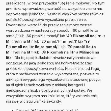
przeliczona, w tym przypadku 'Stężenie molowe'. Po tym
przelicza wprowadzoną wartość na wszystkie znane mu
odpowiednie jednostki. Na liście wyników można również
odnaleźć początkowo wyszukane przeliczenie.
Ewentualnie wartość do przeliczenia może zostać
wprowadzona w następujący sposób: '60 pmol/l ile to
mmol/l' lub '60 pmol/l a mmol/l' lub '40
Pikomoli na litr ->
Milimoli na litr
' lub '20
pmol/l = mmol/l
' lub '99
Pikomoli na litr ile to mmol/l
' lub '79
pmol/l ile to
Milimoli na litr
' lub '39
Pikomoli na litr a Milimoli na
litr
'. Dla tej opcji kalkulator również natychmiastowo
odnajduje, na jaką jednostkę ma konkretnie zostać
przeliczona początkowa wartość. Niezależnie od tego,
która z możliwości zostanie wykorzystana, pozwala to
uniknąć niewygodnego wyszukiwania stosownej pozycji
na długich listach wyników z miriadą kategorii i
nieskończoną liczbą obsługiwanych jednostek. We
wszystkim wyręcza nas kalkulator, który załatwia całą
sprawę w ciągu ułamka sekundy.
Zamiast '√4' można zapisać 'sqrt 4'.