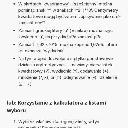
W skrótach 'kwadratowy' i 'sześcienny' można
pominąć znak '^' w znakach '^2' i '^3'. Centymetry
kwadratowe mogą być zatem zapisywane jako cm2
zamiast cm^2.
Zamiast greckiej litery 'µ' (= mikro) można użyć
zwykłego 'u', na przykład uPa zamiast µPa.
Zamiast '1,62 x 10^5' można zapisać 1,62e5. Litera
'e' oznacza 'wykładnik'.
Na tym etapie dozwolone są tylko podstawowe
działania arytmetyczne --- nawiasy, pierwiastek
kwadratowy (√), wykładnik (^), dodawanie (+),
mnożenie (*, x), pi (π), odejmowanie (-) i dzielenie
(/, :, ÷)
lub: Korzystanie z kalkulatora z listami
wyboru
Wybierz właściwą kategorię z listy, w tym
przypadku '
Stężenie molowe
'.