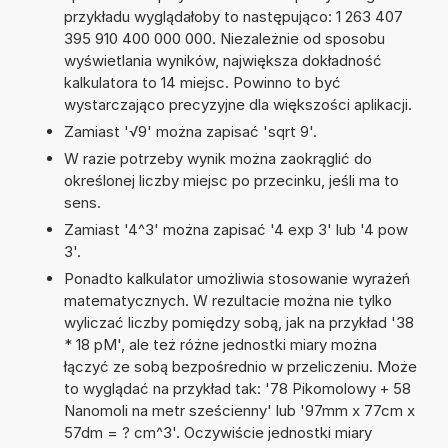
przykładu wyglądałoby to następująco: 1 263 407
395 910 400 000 000. Niezależnie od sposobu
wyświetlania wyników, największa dokładność
kalkulatora to 14 miejsc. Powinno to być
wystarczająco precyzyjne dla większości aplikacji.
Zamiast '√9' można zapisać 'sqrt 9'.
W razie potrzeby wynik można zaokrąglić do
określonej liczby miejsc po przecinku, jeśli ma to
sens.
Zamiast '4^3' można zapisać '4 exp 3' lub '4 pow
3'.
Ponadto kalkulator umożliwia stosowanie wyrażeń
matematycznych. W rezultacie można nie tylko
wyliczać liczby pomiędzy sobą, jak na przykład '38
* 18 pM', ale też różne jednostki miary można
łączyć ze sobą bezpośrednio w przeliczeniu. Może
to wyglądać na przykład tak: '78 Pikomolowy + 58
Nanomoli na metr sześcienny' lub '97mm x 77cm x
57dm = ? cm^3'. Oczywiście jednostki miary