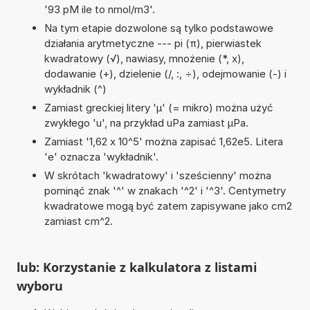
'93 pM ile to nmol/m3'.
Na tym etapie dozwolone są tylko podstawowe
działania arytmetyczne --- pi (π), pierwiastek
kwadratowy (√), nawiasy, mnożenie (*, x),
dodawanie (+), dzielenie (/, :, ÷), odejmowanie (-) i
wykładnik (^)
Zamiast greckiej litery 'µ' (= mikro) można użyć
zwykłego 'u', na przykład uPa zamiast µPa.
Zamiast '1,62 x 10^5' można zapisać 1,62e5. Litera
'e' oznacza 'wykładnik'.
W skrótach 'kwadratowy' i 'sześcienny' można
pominąć znak '^' w znakach '^2' i '^3'. Centymetry
kwadratowe mogą być zatem zapisywane jako cm2
zamiast cm^2.
lub: Korzystanie z kalkulatora z listami
wyboru