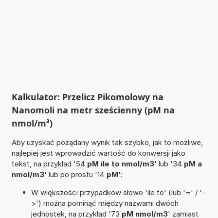
Kalkulator: Przelicz Pikomolowy na
Nanomoli na metr sześcienny (pM na
nmol/m³)
Aby uzyskać pożądany wynik tak szybko, jak to możliwe,
najlepiej jest wprowadzić wartość do konwersji jako
tekst, na przykład '54
pM ile to nmol/m3
' lub '34
pM a
nmol/m3
' lub po prostu '14
pM
':
W większości przypadków słowo 'ile to' (lub '=' / '-
>') można pominąć między nazwami dwóch
jednostek, na przykład '73
pM nmol/m3
' zamiast