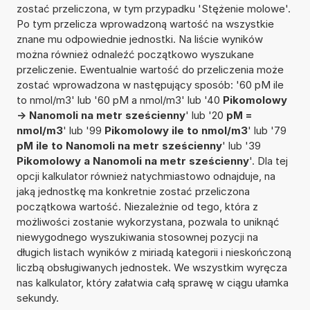
zostać przeliczona, w tym przypadku 'Stężenie molowe'.
Po tym przelicza wprowadzoną wartość na wszystkie
znane mu odpowiednie jednostki. Na liście wyników
można również odnaleźć początkowo wyszukane
przeliczenie. Ewentualnie wartość do przeliczenia może
zostać wprowadzona w następujący sposób: '60 pM ile
to nmol/m3' lub '60 pM a nmol/m3' lub '40
Pikomolowy
-> Nanomoli na metr sześcienny
' lub '20
pM =
nmol/m3
' lub '99
Pikomolowy ile to nmol/m3
' lub '79
pM ile to Nanomoli na metr sześcienny
' lub '39
Pikomolowy a Nanomoli na metr sześcienny
'. Dla tej
opcji kalkulator również natychmiastowo odnajduje, na
jaką jednostkę ma konkretnie zostać przeliczona
początkowa wartość. Niezależnie od tego, która z
możliwości zostanie wykorzystana, pozwala to uniknąć
niewygodnego wyszukiwania stosownej pozycji na
długich listach wyników z miriadą kategorii i nieskończoną
liczbą obsługiwanych jednostek. We wszystkim wyręcza
nas kalkulator, który załatwia całą sprawę w ciągu ułamka
sekundy.