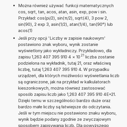
Można również używać funkcji matematycznych
cos, sqrt, tan, acos, atan, asin, exp, pow i sin.
Przykład: cos(pi/2), sin(π/2), sqrt(4), 3 pow 2,
sin(90), 2 exp 3, asin(1/2), atan(1/4), tan(90°) lub
acos(1)
Jeśli przy opcji 'Liczby w zapisie naukowym'
postawiono znak wyboru, wynik zostanie
wyświetlony jako wykładniczy. Przykładowo, dla
21
zapisu 1,263 407 395 910 4
×
10
liczba zostanie
podzielona na wykładnik, tutaj 21, oraz właściwą
liczbę, tutaj 1,263 407 395 910 4. W przypadku
urządzeń, dla których możliwości wyświetlania liczb
są ograniczone, jak na przykład w kalkulatorach
kieszonkowych, można również zastosować
sposób zapisu liczb jako 1,263 407 395 910 4E+21.
Dzięki temu w szczególności bardzo duże oraz
bardzo małe liczby są łatwiejsze do odczytania.
Jeśli w tym miejscu nie postawiono znaku wyboru,
wynik będzie podany zgodnie ze zwyczajowym
sposobem zapisywania liczb. Dla powyższego