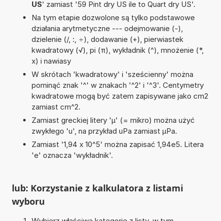
US
' zamiast '59 Pint dry US ile to Quart dry US'.
Na tym etapie dozwolone są tylko podstawowe
działania arytmetyczne --- odejmowanie (-),
dzielenie (/, :, ÷), dodawanie (+), pierwiastek
kwadratowy (√), pi (π), wykładnik (^), mnożenie (*,
x) i nawiasy
W skrótach 'kwadratowy' i 'sześcienny' można
pominąć znak '^' w znakach '^2' i '^3'. Centymetry
kwadratowe mogą być zatem zapisywane jako cm2
zamiast cm^2.
Zamiast greckiej litery 'µ' (= mikro) można użyć
zwykłego 'u', na przykład uPa zamiast µPa.
Zamiast '1,94 x 10^5' można zapisać 1,94e5. Litera
'e' oznacza 'wykładnik'.
lub: Korzystanie z kalkulatora z listami
wyboru
Wybierz właściwą kategorię z listy, w tym