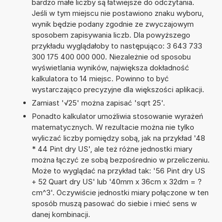
bardzo małe liczby są łatwiejsze do odczytania.
Jeśli w tym miejscu nie postawiono znaku wyboru,
wynik będzie podany zgodnie ze zwyczajowym
sposobem zapisywania liczb. Dla powyższego
przykładu wyglądałoby to następująco: 3 643 733
300 175 400 000 000. Niezależnie od sposobu
wyświetlania wyników, największa dokładność
kalkulatora to 14 miejsc. Powinno to być
wystarczająco precyzyjne dla większości aplikacji.
Zamiast '√25' można zapisać 'sqrt 25'.
Ponadto kalkulator umożliwia stosowanie wyrażeń
matematycznych. W rezultacie można nie tylko
wyliczać liczby pomiędzy sobą, jak na przykład '48
* 44 Pint dry US', ale też różne jednostki miary
można łączyć ze sobą bezpośrednio w przeliczeniu.
Może to wyglądać na przykład tak: '56 Pint dry US
+ 52 Quart dry US' lub '40mm x 36cm x 32dm = ?
cm^3'. Oczywiście jednostki miary połączone w ten
sposób muszą pasować do siebie i mieć sens w
danej kombinacji.