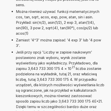
sens.
Można również używać funkcji matematycznych
cos, tan, sqrt, acos, exp, pow, atan, sin i asin.
Przykład: sin(π/2), asin(1/2), 2 exp 3, atan(1/4),
sin(90), 3 pow 2, sqrt(4), tan(90°), cos(pi/2) lub
acos(1)
Zamiast '4^3' można zapisać '4 exp 3' lub '4 pow
3'.
Jeśli przy opcji 'Liczby w zapisie naukowym'
postawiono znak wyboru, wynik zostanie
wyświetlony jako wykładniczy. Przykładowo, dla
21
zapisu 3,643 733 300 175 4
×
10
liczba zostanie
podzielona na wykładnik, tutaj 21, oraz właściwą
liczbę, tutaj 3,643 733 300 175 4. W przypadku
urządzeń, dla których możliwości wyświetlania liczb
są ograniczone, jak na przykład w kalkulatorach
kieszonkowych, można również zastosować
sposób zapisu liczb jako 3,643 733 300 175 4E+21.
Dzięki temu w szczególności bardzo duże oraz