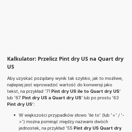
Kalkulator: Przelicz Pint dry US na Quart dry
US
Aby uzyskać pożądany wynik tak szybko, jak to możliwe,
najlepiej jest wprowadzić wartość do konwersji jako
tekst, na przykład '71
Pint dry US ile to Quart dry US
'
lub '67
Pint dry US a Quart dry US
' lub po prostu '63
Pint dry US
':
W większości przypadków słowo 'ile to' (lub '=' / '-
>') można pominąć między nazwami dwóch
jednostek, na przykład '55
Pint dry US Quart dry