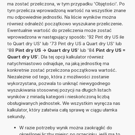
ma zostać przeliczona, w tym przypadku 'Objętości'. Po
tym przelicza wprowadzoną wartość na wszystkie znane
mu odpowiednie jednostki. Na liście wyników można
również odnaleźć początkowo wyszukane przeliczenie.
Ewentualnie wartość do przeliczenia może zostać
wprowadzona w następujący sposób: '92 Pint dry US ile
to Quart dry US' lub '73 Pint dry US a Quart dry US' lub
'88
Pint dry US -> Quart dry US
' lub '84
Pint dry US =
Quart dry US
'. Dla tej opcji kalkulator również
natychmiastowo odnajduje, na jaką jednostkę ma
konkretnie zostać przeliczona początkowa wartość.
Niezależnie od tego, która z możliwości zostanie
wykorzystana, pozwala to uniknąć niewygodnego
wyszukiwania stosownej pozycji na długich listach
wyników z miriadą kategorii i nieskończoną liczbą
obsługiwanych jednostek. We wszystkim wyręcza nas
kalkulator, który załatwia całą sprawę w ciągu ułamka
sekundy.
W razie potrzeby wynik można zaokrąglić do
określonej liczby miejsc po przecinku, jeśli ma to