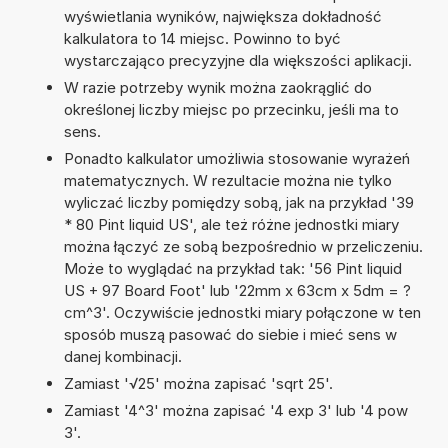
wyświetlania wyników, największa dokładność
kalkulatora to 14 miejsc. Powinno to być
wystarczająco precyzyjne dla większości aplikacji.
W razie potrzeby wynik można zaokrąglić do
określonej liczby miejsc po przecinku, jeśli ma to
sens.
Ponadto kalkulator umożliwia stosowanie wyrażeń
matematycznych. W rezultacie można nie tylko
wyliczać liczby pomiędzy sobą, jak na przykład '39
* 80 Pint liquid US', ale też różne jednostki miary
można łączyć ze sobą bezpośrednio w przeliczeniu.
Może to wyglądać na przykład tak: '56 Pint liquid
US + 97 Board Foot' lub '22mm x 63cm x 5dm = ?
cm^3'. Oczywiście jednostki miary połączone w ten
sposób muszą pasować do siebie i mieć sens w
danej kombinacji.
Zamiast '√25' można zapisać 'sqrt 25'.
Zamiast '4^3' można zapisać '4 exp 3' lub '4 pow
3'.