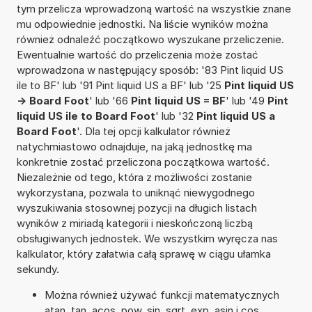
tym przelicza wprowadzoną wartość na wszystkie znane
mu odpowiednie jednostki. Na liście wyników można
również odnaleźć początkowo wyszukane przeliczenie.
Ewentualnie wartość do przeliczenia może zostać
wprowadzona w następujący sposób: '83 Pint liquid US
ile to BF' lub '91 Pint liquid US a BF' lub '25
Pint liquid US
-> Board Foot
' lub '66
Pint liquid US = BF
' lub '49
Pint
liquid US ile to Board Foot
' lub '32
Pint liquid US a
Board Foot
'. Dla tej opcji kalkulator również
natychmiastowo odnajduje, na jaką jednostkę ma
konkretnie zostać przeliczona początkowa wartość.
Niezależnie od tego, która z możliwości zostanie
wykorzystana, pozwala to uniknąć niewygodnego
wyszukiwania stosownej pozycji na długich listach
wyników z miriadą kategorii i nieskończoną liczbą
obsługiwanych jednostek. We wszystkim wyręcza nas
kalkulator, który załatwia całą sprawę w ciągu ułamka
sekundy.
Można również używać funkcji matematycznych
atan, tan, acos, pow, sin, sqrt, exp, asin i cos.