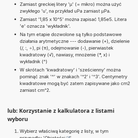
Zamiast greckiej litery 'µ' (= mikro) można użyć
zwykłego 'u', na przykład uPa zamiast µPa.
Zamiast '1,85 x 10^5' można zapisać 1,85e5. Litera
'e' oznacza 'wykładnik'.
Na tym etapie dozwolone są tylko podstawowe
działania arytmetyczne --- dodawanie (+), dzielenie
(/, :, ÷), pi (π), odejmowanie (-), pierwiastek
kwadratowy (√), nawiasy, mnożenie (*, x) i
wykładnik (^)
W skrótach 'kwadratowy' i 'sześcienny' można
pominąć znak '^' w znakach '^2' i '^3'. Centymetry
kwadratowe mogą być zatem zapisywane jako cm2
zamiast cm^2.
lub: Korzystanie z kalkulatora z listami
wyboru
Wybierz właściwą kategorię z listy, w tym
przypadku '
Objętości
'.