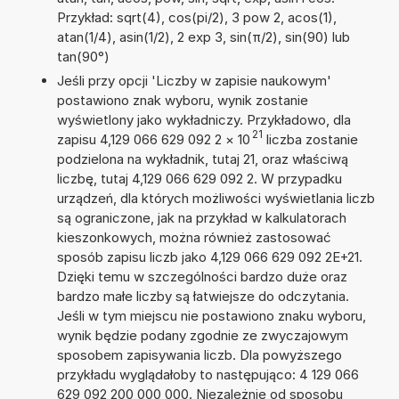
Przykład: sqrt(4), cos(pi/2), 3 pow 2, acos(1),
atan(1/4), asin(1/2), 2 exp 3, sin(π/2), sin(90) lub
tan(90°)
Jeśli przy opcji 'Liczby w zapisie naukowym'
postawiono znak wyboru, wynik zostanie
wyświetlony jako wykładniczy. Przykładowo, dla
21
zapisu 4,129 066 629 092 2
×
10
liczba zostanie
podzielona na wykładnik, tutaj 21, oraz właściwą
liczbę, tutaj 4,129 066 629 092 2. W przypadku
urządzeń, dla których możliwości wyświetlania liczb
są ograniczone, jak na przykład w kalkulatorach
kieszonkowych, można również zastosować
sposób zapisu liczb jako 4,129 066 629 092 2E+21.
Dzięki temu w szczególności bardzo duże oraz
bardzo małe liczby są łatwiejsze do odczytania.
Jeśli w tym miejscu nie postawiono znaku wyboru,
wynik będzie podany zgodnie ze zwyczajowym
sposobem zapisywania liczb. Dla powyższego
przykładu wyglądałoby to następująco: 4 129 066
629 092 200 000 000. Niezależnie od sposobu