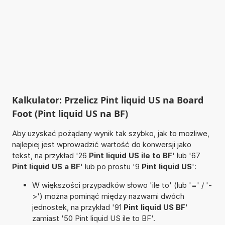
Kalkulator: Przelicz Pint liquid US na Board
Foot (Pint liquid US na BF)
Aby uzyskać pożądany wynik tak szybko, jak to możliwe,
najlepiej jest wprowadzić wartość do konwersji jako
tekst, na przykład '26
Pint liquid US ile to BF
' lub '67
Pint liquid US a BF
' lub po prostu '9
Pint liquid US
':
W większości przypadków słowo 'ile to' (lub '=' / '-
>') można pominąć między nazwami dwóch
jednostek, na przykład '91
Pint liquid US BF
'
zamiast '50 Pint liquid US ile to BF'.