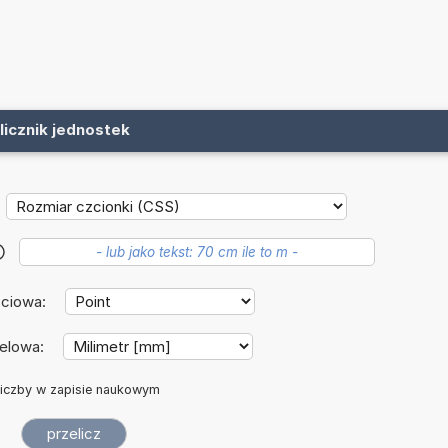
licznik jednostek
?
ściowa:
elowa:
iczby w zapisie naukowym