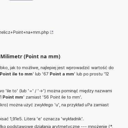
rzelicz+Point+na+mm.php
a Milimetr (Point na mm)
ko, jak to możliwe, najlepiej jest wprowadzić wartość do
Point ile to mm
' lub '67
Point a mm
' lub po prostu '12
 'ile to' (lub '=' / '->') można pominąć między nazwami
'1
Point mm
' zamiast '56 Point ile to mm'.
mikro) można użyć zwykłego 'u', na przykład uPa zamiast
isać 1,91e5. Litera 'e' oznacza 'wykładnik'.
lko podstawowe działania arytmetyczne --- mnożenie (*,