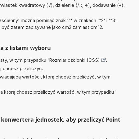
rwiastek kwadratowy (√), dzielenie (/, :, ÷), dodawanie (+),
ścienny' można pominąć znak '^' w znakach '^2' i '^3'.
być zatem zapisywane jako cm2 zamiast cm^2.
ra z listami wyboru
isty, w tym przypadku '
Rozmiar czcionki (CSS)
'.
ą chcesz przeliczyć.
wiadającą wartości, którą chcesz przeliczyć, w tym
na którą chcesz przeliczyć wartość, w tym przypadku '
konwertera jednostek, aby przeliczyć Point