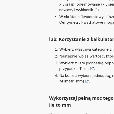
x), pi (π), odejmowanie (-), pie
nawiasy i wykładnik (^)
W skrótach 'kwadratowy' i 'sze
Centymetry kwadratowe mogą 
lub: Korzystanie z kalkulato
Wybierz właściwą kategorię z l
Następnie wpisz wartość, któr
Wybierz z listy jednostkę odpo
przypadku '
Point
'.
Na koniec wybierz jednostkę, 
Milimetr [mm]
'.
Wykorzystaj pełną moc tego 
ile to mm