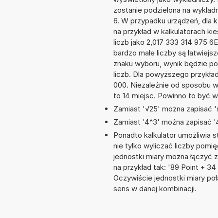
zostanie podzielona na wykładni
6. W przypadku urządzeń, dla k
na przykład w kalkulatorach 
liczb jako 2,017 333 314 975 6
bardzo małe liczby są łatwiejs
znaku wyboru, wynik będzie 
liczb. Dla powyższego przykła
000. Niezależnie od sposobu w
to 14 miejsc. Powinno to być w
Zamiast '√25' można zapisać 's
Zamiast '4^3' można zapisać '4
Ponadto kalkulator umożliwia
nie tylko wyliczać liczby pomię
jednostki miary można łączyć 
na przykład tak: '89 Point + 3
Oczywiście jednostki miary po
sens w danej kombinacji.