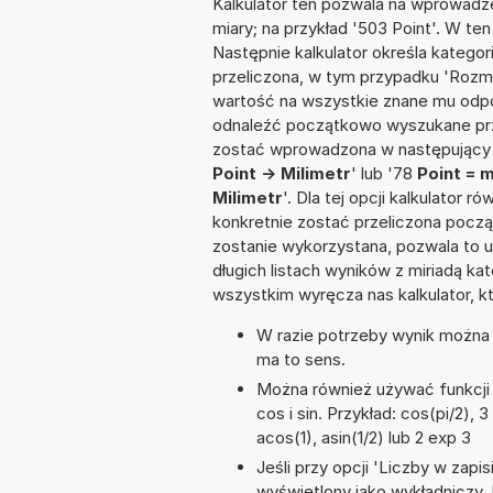
Kalkulator ten pozwala na wprowadze
miary; na przykład '503 Point'. W te
Następnie kalkulator określa kategor
przeliczona, w tym przypadku 'Rozm
wartość na wszystkie znane mu odpo
odnaleźć początkowo wyszukane prze
zostać wprowadzona w następujący sp
Point -> Milimetr
' lub '78
Point = 
Milimetr
'. Dla tej opcji kalkulator
konkretnie zostać przeliczona począ
zostanie wykorzystana, pozwala to 
długich listach wyników z miriadą ka
wszystkim wyręcza nas kalkulator, k
W razie potrzeby wynik można za
ma to sens.
Można również używać funkcji 
cos i sin. Przykład: cos(pi/2), 3
acos(1), asin(1/2) lub 2 exp 3
Jeśli przy opcji 'Liczby w zap
wyświetlony jako wykładniczy. 