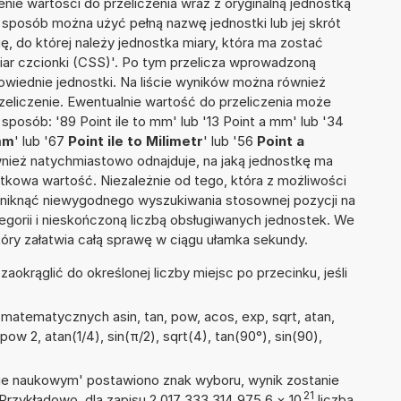
nie wartości do przeliczenia wraz z oryginalną jednostką
n sposób można użyć pełną nazwę jednostki lub jej skrót
ię, do której należy jednostka miary, która ma zostać
iar czcionki (CSS)'. Po tym przelicza wprowadzoną
wiednie jednostki. Na liście wyników można również
liczenie. Ewentualnie wartość do przeliczenia może
osób: '89 Point ile to mm' lub '13 Point a mm' lub '34
mm
' lub '67
Point ile to Milimetr
' lub '56
Point a
 również natychmiastowo odnajduje, na jaką jednostkę ma
tkowa wartość. Niezależnie od tego, która z możliwości
uniknąć niewygodnego wyszukiwania stosownej pozycji na
tegorii i nieskończoną liczbą obsługiwanych jednostek. We
tóry załatwia całą sprawę w ciągu ułamka sekundy.
okrąglić do określonej liczby miejsc po przecinku, jeśli
matematycznych asin, tan, pow, acos, exp, sqrt, atan,
 pow 2, atan(1/4), sin(π/2), sqrt(4), tan(90°), sin(90),
isie naukowym' postawiono znak wyboru, wynik zostanie
21
Przykładowo, dla zapisu 2,017 333 314 975 6
×
10
liczba