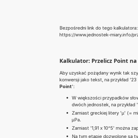
Bezpośredni link do tego kalkulatora:
https://www.jednostek-miary.info/p
Kalkulator: Przelicz Point n
Aby uzyskać pożądany wynik tak szyb
konwersji jako tekst, na przykład '23
Point
':
W większości przypadków słowo
dwóch jednostek, na przykład 
Zamiast greckiej litery 'µ' (= 
µPa.
Zamiast '1,91 x 10^5' można zap
Na tym etapie dozwolone są ty