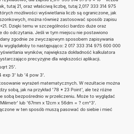
k, tutaj 21, oraz właściwą liczbę, tutaj 2,017 333 314 975
tórych możliwości wyświetlania liczb są ograniczone, jak
kieszonkowych, można również zastosować sposób zapisu
E+21. Dzięki temu w szczególności bardzo duże oraz
ze do odczytania. Jeśli w tym miejscu nie postawiono
podany zgodnie ze zwyczajowym sposobem zapisywania
du wyglądałoby to następująco: 2 017 333 314 975 600 000
yświetlania wyników, największa dokładność kalkulatora
ystarczająco precyzyjne dla większości aplikacji.
qrt 25'.
 exp 3' lub '4 pow 3'.
 stosowanie wyrażeń matematycznych. W rezultacie można
dzy sobą, jak na przykład '78 * 23 Point', ale też różne
ze sobą bezpośrednio w przeliczeniu. Może to wyglądać
4 Milimetr' lub '67mm x 12cm x 56dm = ? cm^3'.
łączone w ten sposób muszą pasować do siebie i mieć